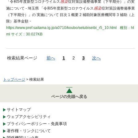
「令和5年度新型コロナウイルス
感染
症対策設備整備事業（下半期分）」の実
施について - 埼玉県 「令和5年度新型コロナウイルス
感染
症対策設備整備事業
（下半期分）」の 実施について 目次 1 概要 2 補助対象医療機関等 3 補助（上
限）基準金額・
https://www.pref.saitama.lg.jp/a0710/koubo/setubiseibi_r5_10.html
種別：ht
ml
サイズ：30.027KB
検索結果ページ
前へ
1
2
3
次へ
トップページ
> 検索結果
ページの先頭へ戻る
サイトマップ
ウェブアクセシビリティ
プライバシーポリシー・免責事項
著作権・リンクについて
関係機関リンク集