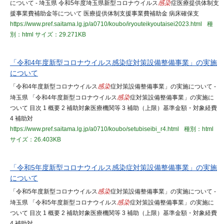
について - 埼玉県 令和5年度埼玉県新型コロナウイルス
感染
症医療提供体制支
援事業費補助金等について 医療提供体制支援事業費補助金 病床確保支
https://www.pref.saitama.lg.jp/a0710/koubo/iryouteikyoutaisei2023.html
種
別：html
サイズ：29.271KB
「令和4年度新型コロナウイルス感染症対策設備整備事業」の実施
について
「令和4年度新型コロナウイルス
感染
症対策設備整備事業」の実施について -
埼玉県 「令和4年度新型コロナウイルス
感染
症対策設備整備事業」の実施に
ついて 目次 1 概要 2 補助対象医療機関等 3 補助（上限）基準金額・対象経費
4 補助対
https://www.pref.saitama.lg.jp/a0710/koubo/setubiseibi_r4.html
種別：html
サイズ：26.403KB
「令和5年度新型コロナウイルス感染症対策設備整備事業」の実施
について
「令和5年度新型コロナウイルス
感染
症対策設備整備事業」の実施について -
埼玉県 「令和5年度新型コロナウイルス
感染
症対策設備整備事業」の実施に
ついて 目次 1 概要 2 補助対象医療機関等 3 補助（上限）基準金額・対象経費
4 補助対