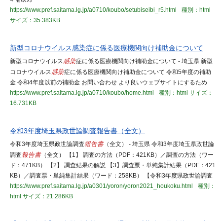
https://www.pref.saitama.lg.jp/a0710/koubo/setubiseibi_r5.html
種別：html
サイズ：35.383KB
新型コロナウイルス感染症に係る医療機関向け補助金について
新型コロナウイルス
感染
症に係る医療機関向け補助金について - 埼玉県 新型
コロナウイルス
感染
症に係る医療機関向け補助金について 令和5年度の補助
金 令和4年度以前の補助金 お問い合わせ より良いウェブサイトにするため
https://www.pref.saitama.lg.jp/a0710/koubo/home.html
種別：html
サイズ：
16.731KB
令和3年度埼玉県政世論調査報告書（全文）
令和3年度埼玉県政世論調査
報告書
（全文） - 埼玉県 令和3年度埼玉県政世論
調査
報告書
（全文） 【1】 調査の方法（PDF：421KB）／調査の方法（ワー
ド：471KB） 【2】 調査結果の解説 【3】調査票・単純集計結果（PDF：421
KB）／調査票・単純集計結果（ワード：258KB） 【令和3年度県政世論調査
https://www.pref.saitama.lg.jp/a0301/yoron/yoron2021_houkoku.html
種別：
html
サイズ：21.286KB