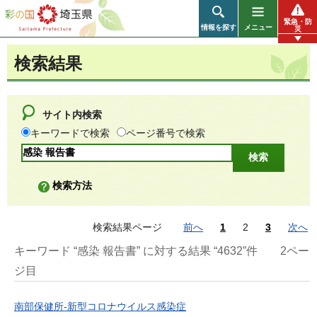
彩の国 埼玉県
緊急・防
情報を探す
メニュー
災
検索結果
サイト内検索
キーワードで検索
ページ番号で検索
検索方法
検索結果ページ
前へ
1
2
3
次へ
キーワード “感染 報告書” に対する結果 “4632”件
2ペー
ジ目
南部保健所-新型コロナウイルス感染症