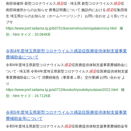
南部保健所-新型コロナウイルス
感染
症 - 埼玉県 新型コロナウイルス
感染
症
南部保健所からのお知らせ 療養証明書について 施設内における
感染
症集団発
生 埼玉県からのお知らせ（ホームページリンク） お問い合わせ より良いウェ
ブサ
https://www.pref.saitama.lg.jp/b0701/kansenshou/sinngatakorona.html
種
別：html
サイズ：20.084KB
令和4年度埼玉県新型コロナウイルス感染症医療提供体制支援事業
費補助金について
令和4年度埼玉県新型コロナウイルス
感染
症医療提供体制支援事業費補助金に
ついて - 埼玉県 令和4年度埼玉県新型コロナウイルス
感染
症医療提供体制支援
事業費補助金について 消費税報告（事業者→県） 交付要綱 お問い合わせ よ
り
https://www.pref.saitama.lg.jp/a0710/koubo/iryouteikyoutaisei2022.html
種
別：html
サイズ：24.712KB
令和5年度埼玉県新型コロナウイルス感染症医療提供体制支援事業
費補助金等について
令和5年度埼玉県新型コロナウイルス
感染
症医療提供体制支援事業費補助金等