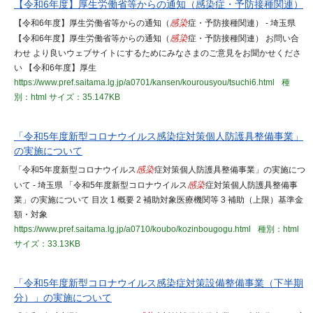
【令和6年度】厚生労働省等からの通知（感染症・予防接種関連）
【令和6年度】厚生労働省等からの通知（
感染
症・予防接種関連） - 埼玉県
【令和6年度】厚生労働省等からの通知（
感染
症・予防接種関連） お問い合
わせ より良いウェブサイトにするためにみなさまのご意見をお聞かせくださ
い 【令和6年度】厚生
https://www.pref.saitama.lg.jp/a0701/kansen/kourousyou/tsuchi6.html
種
別：html
サイズ：35.147KB
「令和5年度新型コロナウイルス感染症対策個人防護具整備事業」
の実施について
「令和5年度新型コロナウイルス
感染
症対策個人防護具整備事業」の実施につ
いて - 埼玉県 「令和5年度新型コロナウイルス
感染
症対策個人防護具整備事
業」の実施について 目次 1 概要 2 補助対象医療機関等 3 補助（上限）基準金
額・対象
https://www.pref.saitama.lg.jp/a0710/koubo/kozinbougogu.html
種別：html
サイズ：33.13KB
「令和5年度新型コロナウイルス感染症対策設備整備事業（下半期
分）」の実施について