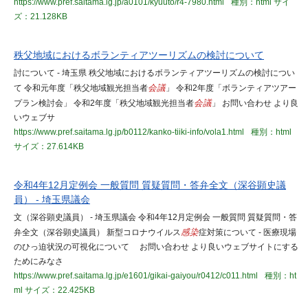
https://www.pref.saitama.lg.jp/a0101/kyuuto/r4-7980.html
種別：html
サイ
ズ：21.128KB
秩父地域におけるボランティアツーリズムの検討について
討について - 埼玉県 秩父地域におけるボランティアツーリズムの検討につい
て 令和元年度「秩父地域観光担当者
会議
」 令和2年度「ボランティアツアー
プラン検討会」 令和2年度「秩父地域観光担当者
会議
」 お問い合わせ より良
いウェブサ
https://www.pref.saitama.lg.jp/b0112/kanko-tiiki-info/vola1.html
種別：html
サイズ：27.614KB
令和4年12月定例会 一般質問 質疑質問・答弁全文（深谷顕史議
員） - 埼玉県議会
文（深谷顕史議員） - 埼玉県議会 令和4年12月定例会 一般質問 質疑質問・答
弁全文（深谷顕史議員） 新型コロナウイルス
感染
症対策について - 医療現場
のひっ迫状況の可視化について お問い合わせ より良いウェブサイトにする
ためにみなさ
https://www.pref.saitama.lg.jp/e1601/gikai-gaiyou/r0412/c011.html
種別：ht
ml
サイズ：22.425KB