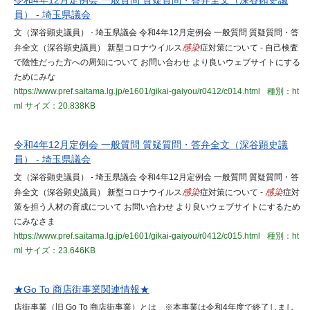
令和4年12月定例会 一般質問 質疑質問・答弁全文（深谷顕史議
員） - 埼玉県議会
文（深谷顕史議員） - 埼玉県議会 令和4年12月定例会 一般質問 質疑質問・答
弁全文（深谷顕史議員） 新型コロナウイルス
感染
症対策について - 自己検査
で陰性だった方への周知について お問い合わせ より良いウェブサイトにする
ためにみな
https://www.pref.saitama.lg.jp/e1601/gikai-gaiyou/r0412/c014.html
種別：ht
ml
サイズ：20.838KB
令和4年12月定例会 一般質問 質疑質問・答弁全文（深谷顕史議
員） - 埼玉県議会
文（深谷顕史議員） - 埼玉県議会 令和4年12月定例会 一般質問 質疑質問・答
弁全文（深谷顕史議員） 新型コロナウイルス
感染
症対策について -
感染
症対
策を担う人材の育成について お問い合わせ より良いウェブサイトにするため
にみなさま
https://www.pref.saitama.lg.jp/e1601/gikai-gaiyou/r0412/c015.html
種別：ht
ml
サイズ：23.646KB
★Go To 商店街事業関連情報★
店街事業（旧 Go To 商店街事業）とは ※本事業は令和4年度で終了しまし