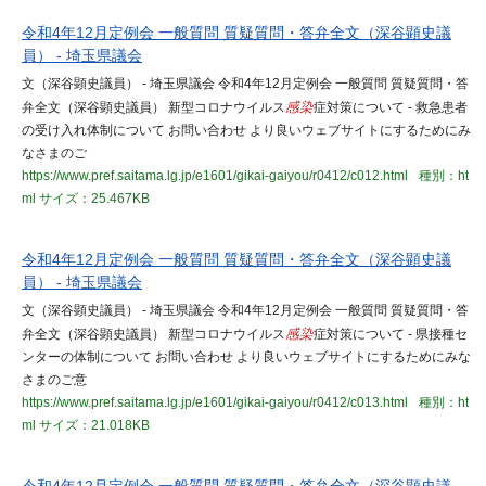
令和4年12月定例会 一般質問 質疑質問・答弁全文（深谷顕史議
員） - 埼玉県議会
文（深谷顕史議員） - 埼玉県議会 令和4年12月定例会 一般質問 質疑質問・答
弁全文（深谷顕史議員） 新型コロナウイルス
感染
症対策について - 救急患者
の受け入れ体制について お問い合わせ より良いウェブサイトにするためにみ
なさまのご
https://www.pref.saitama.lg.jp/e1601/gikai-gaiyou/r0412/c012.html
種別：ht
ml
サイズ：25.467KB
令和4年12月定例会 一般質問 質疑質問・答弁全文（深谷顕史議
員） - 埼玉県議会
文（深谷顕史議員） - 埼玉県議会 令和4年12月定例会 一般質問 質疑質問・答
弁全文（深谷顕史議員） 新型コロナウイルス
感染
症対策について - 県接種セ
ンターの体制について お問い合わせ より良いウェブサイトにするためにみな
さまのご意
https://www.pref.saitama.lg.jp/e1601/gikai-gaiyou/r0412/c013.html
種別：ht
ml
サイズ：21.018KB