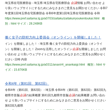
埼玉県在宅医療部会 - 埼玉県 埼玉県在宅医療部会
会議
情報 お問い合わせ よ
り良いウェブサイトにするためにみなさまのご意見をお聞かせください 令和7
年度第1回埼玉県在宅医療部会 令和6年度第1回埼玉県在宅医療部会 令和
https://www.pref.saitama.lg.jp/a0703/zaitaku/zaitakuiryoukentoukai.html
種
別：html
サイズ：28.248KB
働く女子の防犯力向上委員会（オンライン）を開催しました！
イン）を開催しました！ - 埼玉県 働く女子の防犯力向上委員会（オンライ
ン）を開催しました！ Zoomを活用したオンライン
会議
を開催しました お問
い合わせ より良いウェブサイトにするためにみなさまのご意見をお聞かせく
ださい 日時 内容
https://www.pref.saitama.lg.jp/a0311/anan/r4_anankaigi.html
種別：html
サ
イズ：15.876KB
令和4年（第81回、第82回）
令和4年（第81回、第82回） - 埼玉県 令和4年（第81回、第82回） 第82回九
都県市首脳
会議
の結果概要 第81回九都県市首脳
会議
の結果概要 お問い合わ
せ より良いウェブサイトにするためにみなさまのご意見をお聞かせください
第82回九都県