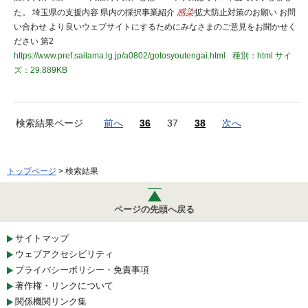
た。 埼玉県の支援内容 県内の採択事業紹介
感染
拡大防止対策のお願い お問
い合わせ より良いウェブサイトにするためにみなさまのご意見をお聞かせく
ださい 第2
https://www.pref.saitama.lg.jp/a0802/gotosyoutengai.html
種別：html
サイ
ズ：29.889KB
検索結果ページ
前へ
36
37
38
次へ
トップページ
> 検索結果
ページの先頭へ戻る
サイトマップ
ウェブアクセシビリティ
プライバシーポリシー・免責事項
著作権・リンクについて
関係機関リンク集