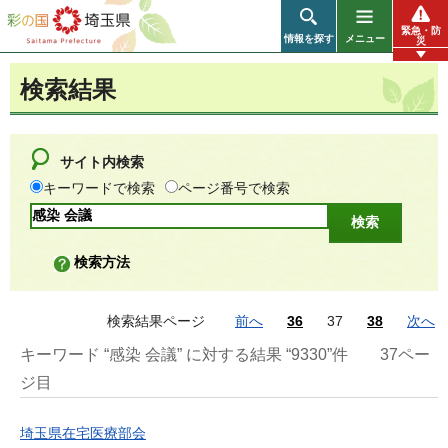
彩の国 埼玉県
緊急・防
情報を探す
メニュー
災
検索結果
サイト内検索
キーワードで検索
ページ番号で検索
検索方法
検索結果ページ
前へ
36
37
38
次へ
キーワード “感染 会議” に対する結果 “9330”件
37ペー
ジ目
埼玉県在宅医療部会