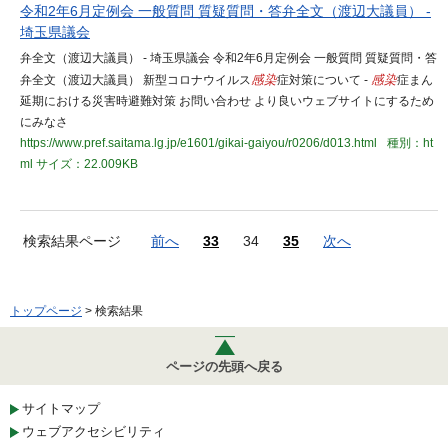
令和2年6月定例会 一般質問 質疑質問・答弁全文（渡辺大議員） -
埼玉県議会
弁全文（渡辺大議員） - 埼玉県議会 令和2年6月定例会 一般質問 質疑質問・答
弁全文（渡辺大議員） 新型コロナウイルス
感染
症対策について -
感染
症まん
延期における災害時避難対策 お問い合わせ より良いウェブサイトにするため
にみなさ
https://www.pref.saitama.lg.jp/e1601/gikai-gaiyou/r0206/d013.html
種別：ht
ml
サイズ：22.009KB
検索結果ページ
前へ
33
34
35
次へ
トップページ
> 検索結果
ページの先頭へ戻る
サイトマップ
ウェブアクセシビリティ