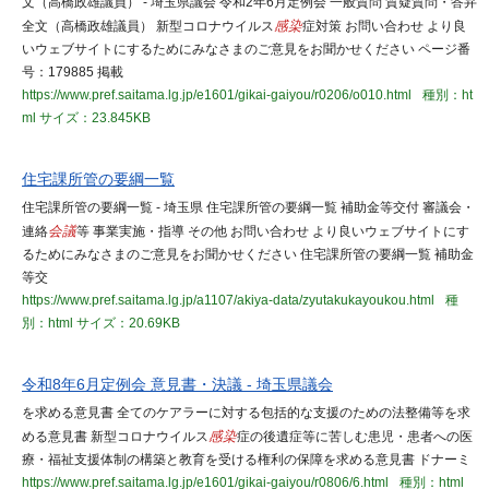
文（高橋政雄議員） - 埼玉県議会 令和2年6月定例会 一般質問 質疑質問・答弁
全文（高橋政雄議員） 新型コロナウイルス
感染
症対策 お問い合わせ より良
いウェブサイトにするためにみなさまのご意見をお聞かせください ページ番
号：179885 掲載
https://www.pref.saitama.lg.jp/e1601/gikai-gaiyou/r0206/o010.html
種別：ht
ml
サイズ：23.845KB
住宅課所管の要綱一覧
住宅課所管の要綱一覧 - 埼玉県 住宅課所管の要綱一覧 補助金等交付 審議会・
連絡
会議
等 事業実施・指導 その他 お問い合わせ より良いウェブサイトにす
るためにみなさまのご意見をお聞かせください 住宅課所管の要綱一覧 補助金
等交
https://www.pref.saitama.lg.jp/a1107/akiya-data/zyutakukayoukou.html
種
別：html
サイズ：20.69KB
令和8年6月定例会 意見書・決議 - 埼玉県議会
を求める意見書 全てのケアラーに対する包括的な支援のための法整備等を求
める意見書 新型コロナウイルス
感染
症の後遺症等に苦しむ患児・患者への医
療・福祉支援体制の構築と教育を受ける権利の保障を求める意見書 ドナーミ
https://www.pref.saitama.lg.jp/e1601/gikai-gaiyou/r0806/6.html
種別：html