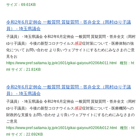
サイズ：69.61KB
令和2年6月定例会 一般質問 質疑質問・答弁全文（岡村ゆり子議
員） - 埼玉県議会
子議員） - 埼玉県議会 令和2年6月定例会 一般質問 質疑質問・答弁全文（岡村
ゆり子議員） 今後の新型コロナウイルス
感染
症対策について - 医療体制の強
化について お問い合わせ より良いウェブサイトにするためにみなさまのご意
見をお
https://www.pref.saitama.lg.jp/e1601/gikai-gaiyou/r0206/b011.html
種別：ht
ml
サイズ：21.81KB
令和2年6月定例会 一般質問 質疑質問・答弁全文（岡村ゆり子議
員） - 埼玉県議会
子議員） - 埼玉県議会 令和2年6月定例会 一般質問 質疑質問・答弁全文（岡村
ゆり子議員） 今後の新型コロナウイルス
感染
症対策について - 医療機関への
財政的な支援を お問い合わせ より良いウェブサイトにするためにみなさまの
ご意見
https://www.pref.saitama.lg.jp/e1601/gikai-gaiyou/r0206/b012.html
種別：ht
ml
サイズ：22.692KB