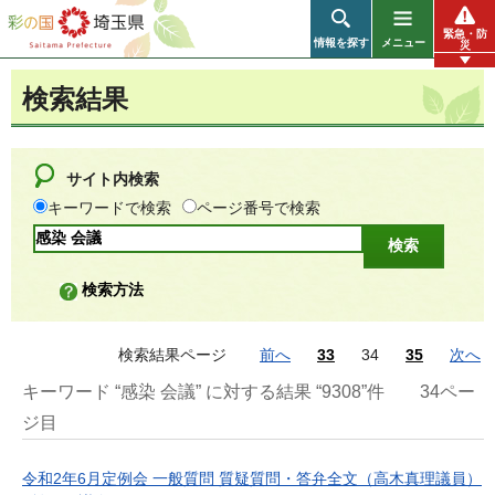
彩の国 埼玉県
緊急・防
情報を探す
メニュー
災
検索結果
サイト内検索
キーワードで検索
ページ番号で検索
検索方法
検索結果ページ
前へ
33
34
35
次へ
キーワード “感染 会議” に対する結果 “9308”件
34ペー
ジ目
令和2年6月定例会 一般質問 質疑質問・答弁全文（高木真理議員）