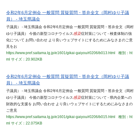
令和2年6月定例会 一般質問 質疑質問・答弁全文（岡村ゆり子議
員） - 埼玉県議会
子議員） - 埼玉県議会 令和2年6月定例会 一般質問 質疑質問・答弁全文（岡村
ゆり子議員） 今後の新型コロナウイルス
感染
症対策について - 検査体制の強
化について お問い合わせ より良いウェブサイトにするためにみなさまのご意
見をお
https://www.pref.saitama.lg.jp/e1601/gikai-gaiyou/r0206/b013.html
種別：ht
ml
サイズ：20.902KB
令和2年6月定例会 一般質問 質疑質問・答弁全文（岡村ゆり子議
員） - 埼玉県議会
子議員） - 埼玉県議会 令和2年6月定例会 一般質問 質疑質問・答弁全文（岡村
ゆり子議員） 今後の新型コロナウイルス
感染
症対策について - 県内企業への
財政的な支援を お問い合わせ より良いウェブサイトにするためにみなさまの
ご意見
https://www.pref.saitama.lg.jp/e1601/gikai-gaiyou/r0206/b015.html
種別：ht
ml
サイズ：22.075KB