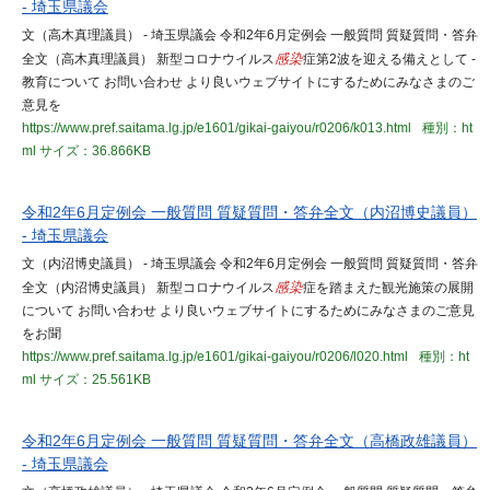
- 埼玉県議会
文（高木真理議員） - 埼玉県議会 令和2年6月定例会 一般質問 質疑質問・答弁
全文（高木真理議員） 新型コロナウイルス
感染
症第2波を迎える備えとして -
教育について お問い合わせ より良いウェブサイトにするためにみなさまのご
意見を
https://www.pref.saitama.lg.jp/e1601/gikai-gaiyou/r0206/k013.html
種別：ht
ml
サイズ：36.866KB
令和2年6月定例会 一般質問 質疑質問・答弁全文（内沼博史議員）
- 埼玉県議会
文（内沼博史議員） - 埼玉県議会 令和2年6月定例会 一般質問 質疑質問・答弁
全文（内沼博史議員） 新型コロナウイルス
感染
症を踏まえた観光施策の展開
について お問い合わせ より良いウェブサイトにするためにみなさまのご意見
をお聞
https://www.pref.saitama.lg.jp/e1601/gikai-gaiyou/r0206/l020.html
種別：ht
ml
サイズ：25.561KB
令和2年6月定例会 一般質問 質疑質問・答弁全文（高橋政雄議員）
- 埼玉県議会