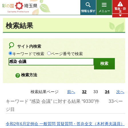
彩の国 埼玉県
緊急・防
情報を探す
メニュー
災
検索結果
サイト内検索
キーワードで検索
ページ番号で検索
検索方法
検索結果ページ
前へ
32
33
34
次へ
キーワード “感染 会議” に対する結果 “9330”件
33ペー
ジ目
令和2年6月定例会 一般質問 質疑質問・答弁全文（木村勇夫議員）