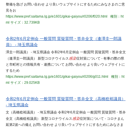
整備を急げ お問い合わせ より良いウェブサイトにするためにみなさまのご意
見をお
https://www.pref.saitama.lg.jp/e1601/gikai-gaiyou/r0206/f020.html
種別：ht
ml
サイズ：32.739KB
令和2年6月定例会 一般質問 質疑質問・答弁全文（逢澤圭一郎議
員） - 埼玉県議会
澤圭一郎議員） - 埼玉県議会 令和2年6月定例会 一般質問 質疑質問・答弁全文
（逢澤圭一郎議員） 新型コロナウイルス
感染
症対策について - 有事の際の県
と市町村との情報共有・連携について お問い合わせ より良いウェブサイトに
するため
https://www.pref.saitama.lg.jp/e1601/gikai-gaiyou/r0206/g011.html
種別：ht
ml
サイズ：29.025KB
令和2年6月定例会 一般質問 質疑質問・答弁全文（高橋稔裕議員）
- 埼玉県議会
文（高橋稔裕議員） - 埼玉県議会 令和2年6月定例会 一般質問 質疑質問・答弁
全文（高橋稔裕議員） 新型コロナウイルス
感染
症対策について - コロナまん
延第2波への備え お問い合わせ より良いウェブサイトにするためにみなさま