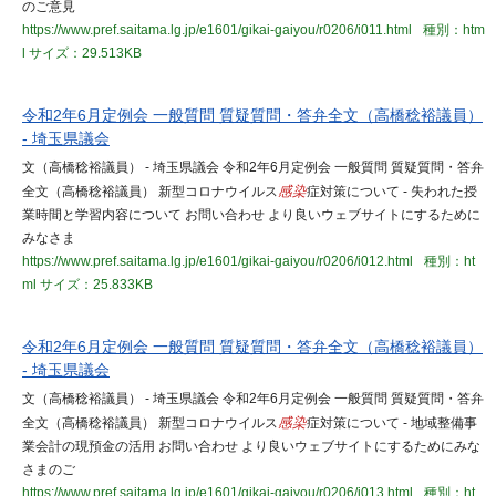
のご意見
https://www.pref.saitama.lg.jp/e1601/gikai-gaiyou/r0206/i011.html
種別：htm
l
サイズ：29.513KB
令和2年6月定例会 一般質問 質疑質問・答弁全文（高橋稔裕議員）
- 埼玉県議会
文（高橋稔裕議員） - 埼玉県議会 令和2年6月定例会 一般質問 質疑質問・答弁
全文（高橋稔裕議員） 新型コロナウイルス
感染
症対策について - 失われた授
業時間と学習内容について お問い合わせ より良いウェブサイトにするために
みなさま
https://www.pref.saitama.lg.jp/e1601/gikai-gaiyou/r0206/i012.html
種別：ht
ml
サイズ：25.833KB
令和2年6月定例会 一般質問 質疑質問・答弁全文（高橋稔裕議員）
- 埼玉県議会
文（高橋稔裕議員） - 埼玉県議会 令和2年6月定例会 一般質問 質疑質問・答弁
全文（高橋稔裕議員） 新型コロナウイルス
感染
症対策について - 地域整備事
業会計の現預金の活用 お問い合わせ より良いウェブサイトにするためにみな
さまのご
https://www.pref.saitama.lg.jp/e1601/gikai-gaiyou/r0206/i013.html
種別：ht