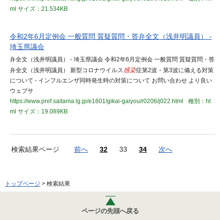
ml
サイズ：21.534KB
令和2年6月定例会 一般質問 質疑質問・答弁全文（浅井明議員） -
埼玉県議会
弁全文（浅井明議員） - 埼玉県議会 令和2年6月定例会 一般質問 質疑質問・答
弁全文（浅井明議員） 新型コロナウイルス
感染
症第2波・第3波に備える対策
について - インフルエンザ同時発生時の対策について お問い合わせ より良い
ウェブサ
https://www.pref.saitama.lg.jp/e1601/gikai-gaiyou/r0206/j022.html
種別：ht
ml
サイズ：19.089KB
検索結果ページ
前へ
32
33
34
次へ
トップページ
> 検索結果
ページの先頭へ戻る