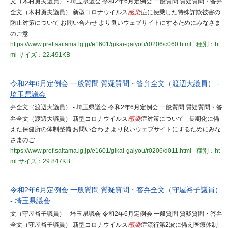
文（木村勇夫議員） - 埼玉県議会 令和2年6月定例会 一般質問 質疑質問・答弁
全文（木村勇夫議員） 新型コロナウイルス
感染
症に便乗した特殊詐欺被害の
防止対策について お問い合わせ より良いウェブサイトにするためにみなさま
のご意
https://www.pref.saitama.lg.jp/e1601/gikai-gaiyou/r0206/c060.html
種別：ht
ml
サイズ：22.491KB
令和2年6月定例会 一般質問 質疑質問・答弁全文（渡辺大議員） -
埼玉県議会
弁全文（渡辺大議員） - 埼玉県議会 令和2年6月定例会 一般質問 質疑質問・答
弁全文（渡辺大議員） 新型コロナウイルス
感染
症対策について - 長期化に備
えた保健所の体制整備 お問い合わせ より良いウェブサイトにするためにみな
さまのご
https://www.pref.saitama.lg.jp/e1601/gikai-gaiyou/r0206/d011.html
種別：ht
ml
サイズ：29.847KB
令和2年6月定例会 一般質問 質疑質問・答弁全文（守屋裕子議員）
- 埼玉県議会
文（守屋裕子議員） - 埼玉県議会 令和2年6月定例会 一般質問 質疑質問・答弁
全文（守屋裕子議員） 新型コロナウイルス
感染
症流行第2波に備え医療体制