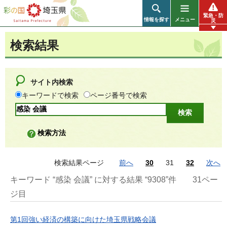
彩の国 埼玉県
緊急・防
情報を探す
メニュー
災
検索結果
サイト内検索
キーワードで検索
ページ番号で検索
検索方法
検索結果ページ
前へ
30
31
32
次へ
キーワード “感染 会議” に対する結果 “9308”件
31ペー
ジ目
第1回強い経済の構築に向けた埼玉県戦略会議