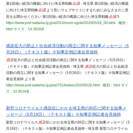
第1回強い経済の構築に向けた埼玉県戦略
会議
- 埼玉県 第1回強い経済の構築
に向けた埼玉県戦略
会議
より良いウェブサイトにするためにみなさまのご意
見をお聞かせください 第1回強い経済の構築に向けた埼玉県戦略
会議
5
https://www.pref.saitama.lg.jp/a0314/room-ugoki/202005/28_00.html
種別：
html
サイズ：14.391KB
感染拡大の防止と社会経済活動の両立に関する知事メッセージ（5
月26日）（テキスト版）※知事定例記者会見抜粋
感染
拡大の防止と社会経済活動の両立に関する知事メッセージ（5月26日）
（テキスト版）※知事定例記者会見抜粋 - 埼玉県
感染
拡大の防止と社会経済
活動の両立に関する知事メッセージ（5月26日）（テキスト版）※知事定例記
者会見抜粋 より良
https://www.pref.saitama.lg.jp/a0701/kaiken20200526.html
種別：html
サイ
ズ：32.901KB
新型コロナウイルス感染症にかかる埼玉県の対応に関する知事メ
ッセージ（5月19日）（テキスト版）※知事定例記者会見抜粋
新型コロナウイルス
感染
症にかかる埼玉県の対応に関する知事メッセージ（5
月19日）（テキスト版）※知事定例記者会見抜粋 - 埼玉県 新型コロナウイル