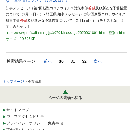
な予算措置について（3月18日））
知事メッセージ（第7回新型コロナウイルス対策本部
会議
及び新たな予算措置
について（3月18日）） - 埼玉県 知事メッセージ（第7回新型コロナウイルス
対策本部
会議
及び新たな予算措置について（3月18日））（テキスト版） お
問い合わせ より
https://www.pref.saitama.lg.jp/a0701/message2020031801.html
種別：html
サイズ：19.525KB
検索結果ページ
前へ
30
31
32
次へ
トップページ
> 検索結果
ページの先頭へ戻る
サイトマップ
ウェブアクセシビリティ
プライバシーポリシー・免責事項
著作権・リンクについて