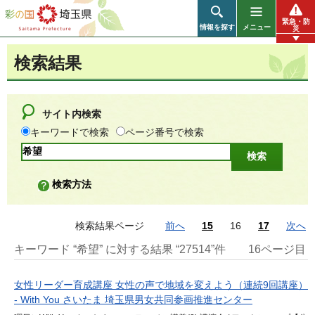
彩の国 埼玉県
緊急・防
情報を探す
メニュー
災
検索結果
サイト内検索
キーワードで検索
ページ番号で検索
検索方法
検索結果ページ
前へ
15
16
17
次へ
キーワード “希望” に対する結果 “27514”件
16ページ目
女性リーダー育成講座 女性の声で地域を変えよう（連続9回講座）
- With You さいたま 埼玉県男女共同参画推進センター