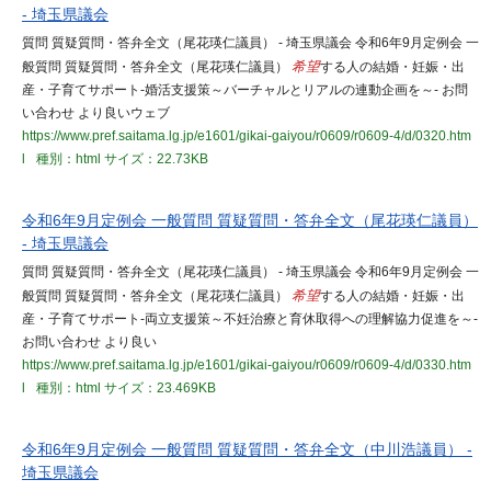
- 埼玉県議会
質問 質疑質問・答弁全文（尾花瑛仁議員） - 埼玉県議会 令和6年9月定例会 一
般質問 質疑質問・答弁全文（尾花瑛仁議員）
希望
する人の結婚・妊娠・出
産・子育てサポート-婚活支援策～バーチャルとリアルの連動企画を～- お問
い合わせ より良いウェブ
https://www.pref.saitama.lg.jp/e1601/gikai-gaiyou/r0609/r0609-4/d/0320.htm
l
種別：html
サイズ：22.73KB
令和6年9月定例会 一般質問 質疑質問・答弁全文（尾花瑛仁議員）
- 埼玉県議会
質問 質疑質問・答弁全文（尾花瑛仁議員） - 埼玉県議会 令和6年9月定例会 一
般質問 質疑質問・答弁全文（尾花瑛仁議員）
希望
する人の結婚・妊娠・出
産・子育てサポート-両立支援策～不妊治療と育休取得への理解協力促進を～-
お問い合わせ より良い
https://www.pref.saitama.lg.jp/e1601/gikai-gaiyou/r0609/r0609-4/d/0330.htm
l
種別：html
サイズ：23.469KB
令和6年9月定例会 一般質問 質疑質問・答弁全文（中川浩議員） -
埼玉県議会