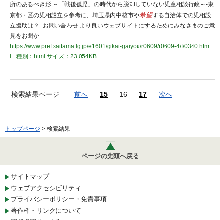
所のあるべき形 ～「戦後孤児」の時代から脱却していない児童相談行政～-東
京都・区の児相設立を参考に、埼玉県内中核市や
希望
する自治体での児相設
立援助は？- お問い合わせ より良いウェブサイトにするためにみなさまのご意
見をお聞か
https://www.pref.saitama.lg.jp/e1601/gikai-gaiyou/r0609/r0609-4/f/0340.htm
l
種別：html
サイズ：23.054KB
検索結果ページ
前へ
15
16
17
次へ
トップページ
> 検索結果
ページの先頭へ戻る
サイトマップ
ウェブアクセシビリティ
プライバシーポリシー・免責事項
著作権・リンクについて