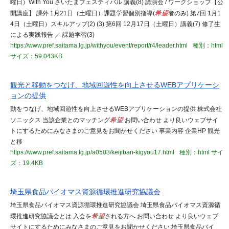
曜日）With You さいたまフェスティバル 講義(8) 講演会 / ワークショップ【公
開講座】 課外 1月21日（土曜日）課題学習個別指導(
希望
者のみ) 第7回 1月1
4日（土曜日）スキルアップ(2) (3) 第6回 12月17日（土曜日）講義(7) 修了生
による実践報告 ／ 課題学習(3)
https://www.pref.saitama.lg.jp/withyou/event/report/r4/leader.html
種別：html
サイズ：59.043KB
観光と移動をつなげ、地域回遊性を向上させるWEBアプリケーシ
ョンの提供
動をつなげ、地域回遊性を向上させるWEBアプリケーションの提供 株式会社
ソニックス 当該企業とのマッチング
希望
お問い合わせ より良いウェブサイ
トにするためにみなさまのご意見をお聞かせください 事業内容 企業HP 観光
と移
https://www.pref.saitama.lg.jp/a0503/keijiban-kigyou17.html
種別：html
サイ
ズ：19.4KB
埼玉県食品バイオマス資源循環推進研究協議会
埼玉県食品バイオマス資源循環推進研究協議会 埼玉県食品バイオマス資源循
環推進研究協議会とは 入会を
希望
される方へ お問い合わせ より良いウェブ
サイトにするためにみなさまのご意見をお聞かせください 埼玉県食品バイ