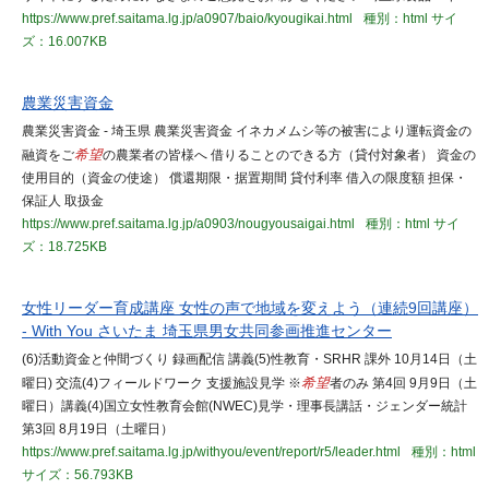
https://www.pref.saitama.lg.jp/a0907/baio/kyougikai.html
種別：html
サイ
ズ：16.007KB
農業災害資金
農業災害資金 - 埼玉県 農業災害資金 イネカメムシ等の被害により運転資金の
融資をご
希望
の農業者の皆様へ 借りることのできる方（貸付対象者） 資金の
使用目的（資金の使途） 償還期限・据置期間 貸付利率 借入の限度額 担保・
保証人 取扱金
https://www.pref.saitama.lg.jp/a0903/nougyousaigai.html
種別：html
サイ
ズ：18.725KB
女性リーダー育成講座 女性の声で地域を変えよう（連続9回講座）
- With You さいたま 埼玉県男女共同参画推進センター
(6)活動資金と仲間づくり 録画配信 講義(5)性教育・SRHR 課外 10月14日（土
曜日) 交流(4)フィールドワーク 支援施設見学 ※
希望
者のみ 第4回 9月9日（土
曜日）講義(4)国立女性教育会館(NWEC)見学・理事長講話・ジェンダー統計
第3回 8月19日（土曜日）
https://www.pref.saitama.lg.jp/withyou/event/report/r5/leader.html
種別：html
サイズ：56.793KB