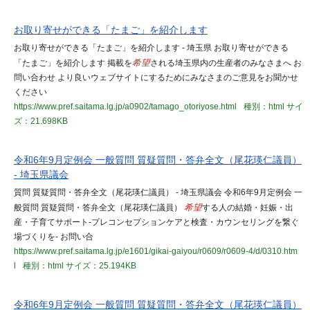
お取り寄せができる「たまご」を紹介します
お取り寄せができる「たまご」を紹介します - 埼玉県 お取り寄せができる
「たまご」を紹介します 掲載を
希望
される埼玉県内の生産者のみなさまへ お
問い合わせ より良いウェブサイトにするためにみなさまのご意見をお聞かせ
ください
https://www.pref.saitama.lg.jp/a0902/tamago_otoriyose.html
種別：html
サイ
ズ：21.698KB
令和6年9月定例会 一般質問 質疑質問・答弁全文（尾花瑛仁議員）
- 埼玉県議会
質問 質疑質問・答弁全文（尾花瑛仁議員） - 埼玉県議会 令和6年9月定例会 一
般質問 質疑質問・答弁全文（尾花瑛仁議員）
希望
する人の結婚・妊娠・出
産・子育てサポート-プレコンセプションケアと検査・カウンセリングを繋ぐ
場づくりを- お問い合
https://www.pref.saitama.lg.jp/e1601/gikai-gaiyou/r0609/r0609-4/d/0310.htm
l
種別：html
サイズ：25.194KB
令和6年9月定例会 一般質問 質疑質問・答弁全文（尾花瑛仁議員）