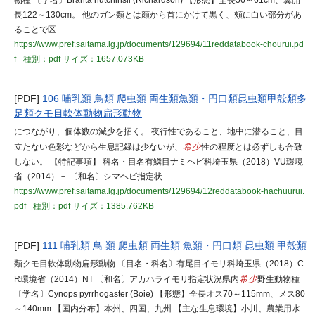
物種 〔学名〕Branta hutchinsii (Richardson) 【形態】全長56～61cm、翼開
長122～130cm。 他のガン類とは顔から首にかけて黒く、頰に白い部分があ
ることで区
https://www.pref.saitama.lg.jp/documents/129694/11reddatabook-chourui.pd
f
種別：pdf
サイズ：1657.073KB
[PDF]
106 哺乳類 鳥類 爬虫類 両生類魚類・円口類昆虫類甲殻類多
足類クモ目軟体動物扁形動物
につながり、個体数の減少を招く。 夜行性であること、地中に潜ること、目
立たない色彩などから生息記録は少ないが、
希少
性の程度とは必ずしも合致
しない。 【特記事項】 科名・目名有鱗目ナミヘビ科埼玉県（2018）VU環境
省（2014）－ 〔和名〕シマヘビ指定状
https://www.pref.saitama.lg.jp/documents/129694/12reddatabook-hachuurui.
pdf
種別：pdf
サイズ：1385.762KB
[PDF]
111 哺乳類 鳥 類 爬虫類 両生類 魚類・円口類 昆虫類 甲殻類
類クモ目軟体動物扁形動物 〔目名・科名〕有尾目イモリ科埼玉県（2018）C
R環境省（2014）NT 〔和名〕アカハライモリ指定状況県内
希少
野生動物種
〔学名〕Cynops pyrrhogaster (Boie) 【形態】全長オス70～115mm、メス80
～140mm 【国内分布】本州、四国、九州 【主な生息環境】小川、農業用水