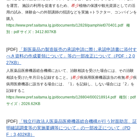
を運営。 施設の利用を促進するため、
希少
植物の保護や観光資源としての活
用の試み、体験会への外部講師の招請などを実施 ○トラクター、コンバインを
購入
https://www.pref.saitama.lg.jp/documents/12828/pamphlet070401.pdf
種
別：pdf
サイズ：3412.807KB
[PDF]
「新医薬品の製造販売の承認申請に際し承認申請書に添付す
べき資料の作成要領について」等の一部改正について（PDF：2,0
27KB）
人医薬品医療機器総合機構において、治験相談を受けた場合には、その治験
相談を受けた年月日を記録すること。 j
希少
疾病用医療機器該当の有無
希少
疾
病用医療機器に該当する場合には、「1」を記録し、しない場合には「2」を
記録するこ
https://www.pref.saitama.lg.jp/documents/128804/000218914.pdf
種別：pdf
サイズ：2026.62KB
[PDF]
「独立行政法人医薬品医療機器総合機構が行う対面助言、証
明確認調査等の実施要綱等について」の一部改正について（PD
F：3,402KB）