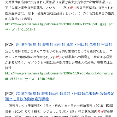
先対面助言品目に指定された医薬品（先駆け審査指定制度の対象医薬品（以
下「先駆け審査指定医薬品」という。 ） 及び
希少
疾病用医薬品に指定された
医薬品を含む。 以下「優先対面助言品目」という。 ） のうち対面助言の優先
的な取扱いを希望す
https://www.pref.saitama.lg.jp/documents/128804/000219237.pdf
種別：pdf
サイズ：3401.028KB
[PDF]
64 哺乳類 鳥 類 爬虫類 両生類 魚類・円口類 昆虫類 甲殻類
定した維持管理がこれらコウモリの安定的な生息にとっても重要である。 ニ
ホンジカの個体数の増加がもたらす
希少
な哺乳類への影響を、精査する必要
があるだろう。 イノシシも同様に個体数増加と分布拡大の結果、現在では丘
陵帯
https://www.pref.saitama.lg.jp/documents/129694/10reddatabook-honyurui.p
df
種別：pdf
サイズ：1248.065KB
[PDF]
72 哺乳類 鳥類 爬虫類両生類魚類・円口類昆虫類甲殻類多足
類クモ目軟体動物扁形動物
。 近県ランク：千葉県EX 〔目名・科名〕カモ目カモ科埼玉県（2018）EX環
境省（2014）CR 〔和名〕シジュウカラガン（越） 指定状況国内
希少
野生動