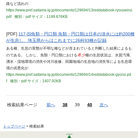
路など流れの
https://www.pref.saitama.lg.jp/documents/129694/13reddatabook-ryouseirui.
pdf
種別：pdf
サイズ：1199.876KB
[PDF]
117 ⑸魚類・円口類 魚類・円口類は日本の淡水には約200種
が生息し、埼玉県からはこれまでに26科93種が記録
ある種、生息の実態が不明な種などが含まれていると判断した結果によるも
のである。 しかし、魚類・円口類における
希少
種の生息状況は、水質汚濁、
湧水・湿地環境の消失や河川改修、田園地域の生息地の消失等による生息環
境の劣悪化が
https://www.pref.saitama.lg.jp/documents/129694/14reddatabook-gyorui.pd
f
種別：pdf
サイズ：1407.92KB
検索結果ページ
前へ
38
39
40
次へ
トップページ
> 検索結果