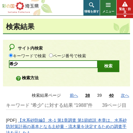
彩の国 埼玉県
緊急・防
情報を探す
メニュー
災
検索結果
サイト内検索
キーワードで検索
ページ番号で検索
検索方法
検索結果ページ
前へ
38
39
40
次へ
キーワード “希少” に対する結果 “1988”件
39ページ目
[PDF]
【水系砂防編】 水-1 第1章調査 第1節総説 本章は、水系砂
防対策計画の基本となる土砂量・流木量を決定するための調査手
法を示したも