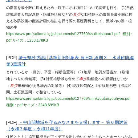
の影響を最小限に抑えるため、以下に示す項目について調査を行う。 (1)自然
環境調査天然記念物・絶滅危惧種などの
希少
な動植物への影響を最小限に抑
える砂防設備の配置計画の検討を行う際の基礎資料として、流域内の動・植
物の生
https://www.pref.saitama.lg.jp/documents/127769/4suikeisabou1.pdf
種別：
pdf
サイズ：1233.178KB
[PDF]
埼玉県砂防設計基準新旧対象表 頁旧新 総則 3 Ⅰ水系砂防編
第3章設計
とれているか （目的、平面・縦断位置等） (2) 地形・地質が妥当か （崩壊、
地すべりの有無等） (3) 計画堆砂域も含めて
希少
動植物への影響はないか
（
希少
動植物がある場合の対策等） (4) 現渓床勾配と土砂移動形態（掃流区
間、土石流区間）が整合している
https://www.pref.saitama.lg.jp/documents/127769/sinnkyuutaisyouhyou.pdf
種別：pdf
サイズ：2248.699KB
[PDF]
－中山間地域を守るみなさまを支援します－ 第６期対策
（令和７年度～令和11年度）
住民とともに協定構成員がアイデアを出し合いながらぷらっとホームつなみ