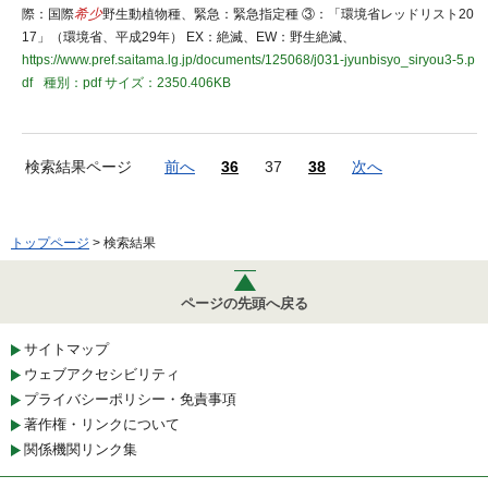
際：国際
希少
野生動植物種、緊急：緊急指定種 ③：「環境省レッドリスト20
17」（環境省、平成29年） EX：絶滅、EW：野生絶滅、
https://www.pref.saitama.lg.jp/documents/125068/j031-jyunbisyo_siryou3-5.p
df
種別：pdf
サイズ：2350.406KB
検索結果ページ
前へ
36
37
38
次へ
トップページ
> 検索結果
ページの先頭へ戻る
サイトマップ
ウェブアクセシビリティ
プライバシーポリシー・免責事項
著作権・リンクについて
関係機関リンク集