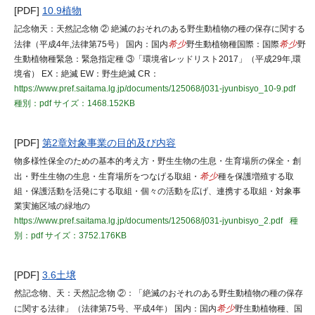
[PDF]
10.9植物
記念物天：天然記念物 ② 絶滅のおそれのある野生動植物の種の保存に関する
法律（平成4年,法律第75号） 国内：国内
希少
野生動植物種国際：国際
希少
野
生動植物種緊急：緊急指定種 ③「環境省レッドリスト2017」（平成29年,環
境省） EX：絶滅 EW：野生絶滅 CR：
https://www.pref.saitama.lg.jp/documents/125068/j031-jyunbisyo_10-9.pdf
種別：pdf
サイズ：1468.152KB
[PDF]
第2章対象事業の目的及び内容
物多様性保全のための基本的考え方・野生生物の生息・生育場所の保全・創
出・野生生物の生息・生育場所をつなげる取組・
希少
種を保護増殖する取
組・保護活動を活発にする取組・個々の活動を広げ、連携する取組・対象事
業実施区域の緑地の
https://www.pref.saitama.lg.jp/documents/125068/j031-jyunbisyo_2.pdf
種
別：pdf
サイズ：3752.176KB
[PDF]
3.6土壌
然記念物、天：天然記念物 ②：「絶滅のおそれのある野生動植物の種の保存
に関する法律」（法律第75号、平成4年） 国内：国内
希少
野生動植物種、国