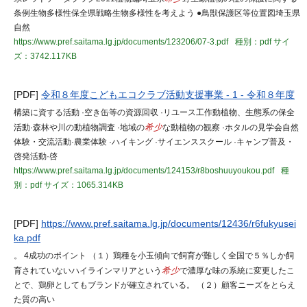
条例生物多様性保全県戦略生物多様性を考えよう ●鳥獣保護区等位置図埼玉県
自然
https://www.pref.saitama.lg.jp/documents/123206/07-3.pdf
種別：pdf
サイ
ズ：3742.117KB
[PDF]
令和８年度こどもエコクラブ活動支援事業 - 1 - 令和８年度
構築に資する活動 ·空き缶等の資源回収 ·リユース工作動植物、生態系の保全
活動·森林や川の動植物調査 ·地域の
希少
な動植物の観察 ·ホタルの見学会自然
体験・交流活動·農業体験 ·ハイキング ·サイエンススクール ·キャンプ普及・
啓発活動·啓
https://www.pref.saitama.lg.jp/documents/124153/r8boshuuyoukou.pdf
種
別：pdf
サイズ：1065.314KB
[PDF]
https://www.pref.saitama.lg.jp/documents/12436/r6fukyusei
ka.pdf
。 4成功のポイント （１）鶏種を小玉傾向で飼育が難しく全国で５％しか飼
育されていないハイラインマリアという
希少
で濃厚な味の系統に変更したこ
とで、鶏卵としてもブランドが確立されている。 （２）顧客ニーズをとらえ
た質の高い