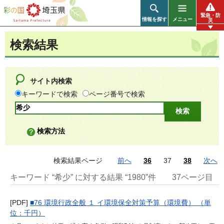
彩の国 埼玉県
緊急・防
情報を探す
メニュー
災
検索結果
サイト内検索
キーワードで検索
ページ番号で検索
検索方法
検索結果ページ
前へ
36
37
38
次へ
キーワード “希少” に対する結果 “1980”件
37ページ目
[PDF]
■76 環境行政全般 １ イ環境保全対策予算（環境費） （単
位：千円）