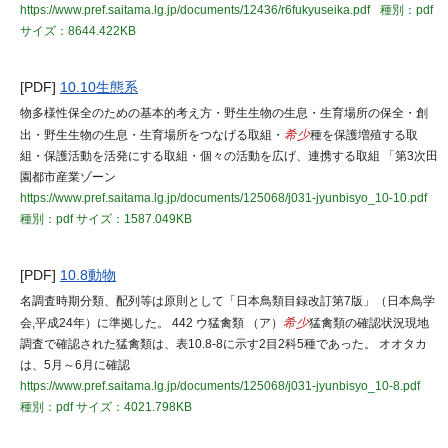
https://www.pref.saitama.lg.jp/documents/12436/r6fukyuseika.pdf
種別：pdf
サイズ：8644.422KB
[PDF]
10.10生態系
物多様性保全のための基本的考え方・野生生物の生息・生育場所の保全・創
出・野生生物の生息・生育場所をつなげる取組・
希少
種を保護増殖する取
組・保護活動を活発にする取組・個々の活動を広げ、連携する取組 「第3次田
園都市産業ゾーン
https://www.pref.saitama.lg.jp/documents/125068/j031-jyunbisyo_10-10.pdf
種別：pdf
サイズ：1587.049KB
[PDF]
10.8動物
名調査時期分類、配列等は原則として「日本鳥類目録改訂第7版」（日本鳥学
会,平成24年）に準拠した。 442 ウ猛禽類 （ア）
希少
猛禽類の確認状況現地
調査で確認された猛禽類は、表10.8-8に示す2目2科5種であった。 オオタカ
は、5月～6月に確認
https://www.pref.saitama.lg.jp/documents/125068/j031-jyunbisyo_10-8.pdf
種別：pdf
サイズ：4021.798KB