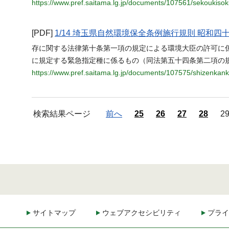
https://www.pref.saitama.lg.jp/documents/107561/sekoukisok
[PDF]
1/14 埼玉県自然環境保全条例施行規則 昭和
存に関する法律第十条第一項の規定による環境大臣の許可に
に規定する緊急指定種に係るもの（同法第五十四条第二項の
https://www.pref.saitama.lg.jp/documents/107575/shizenka
検索結果ページ
前へ
25
26
27
28
2
サイトマップ
ウェブアクセシビリティ
プライ