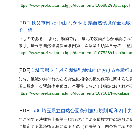
https://www.pref.saitama.lg.jp/documents/106852/r8plan.pdf
[PDF]
秩父市田 た 中山 なかやま 県自然環境保全地
で、標
いものである。 また、動物では、県北で数箇所しか確認さ
域は、埼玉県自然環境保全条例第１４条第１項第５号の 「植
https://www.pref.saitama.lg.jp/documents/107523/chichibut
[PDF]
1 埼玉県立自然公園特別地域内における各種行
なお、絶滅のおそれのある野生動植物の種の保存に関する法律
項に規定する緊急指定種は、本要件において絶滅のおそれが
https://www.pref.saitama.lg.jp/documents/107561/kyokakij
[PDF]
1/36 埼玉県立自然公園条例施行規則 昭和四十
存に関する法律第十条第一項の規定による環境大臣の許可に
に規定する緊急指定種に係るもの（同法第五十四条第二項の