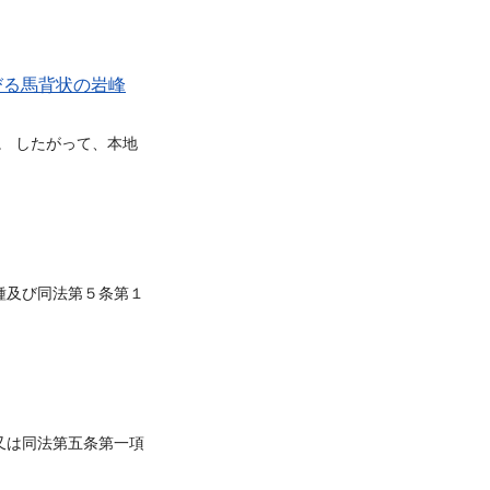
びる馬背状の岩峰
。 したがって、本地
種及び同法第５条第１
又は同法第五条第一項