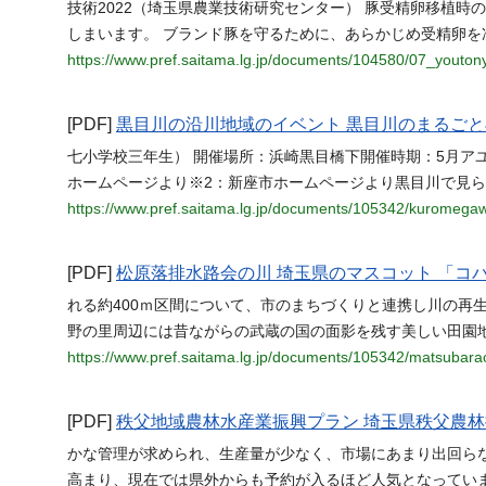
技術2022（埼玉県農業技術研究センター） 豚受精卵移植
しまいます。 ブランド豚を守るために、あらかじめ受精卵を
https://www.pref.saitama.lg.jp/documents/104580/07_youto
[PDF]
黒目川の沿川地域のイベント 黒目川のまるごと
七小学校三年生） 開催場所：浜崎黒目橋下開催時期：5月アユ ※
ホームページより※2：新座市ホームページより黒目川で見られ
https://www.pref.saitama.lg.jp/documents/105342/kuromega
[PDF]
松原落排水路会の川 埼玉県のマスコット 「コ
れる約400ｍ区間について、市のまちづくりと連携し川の再
野の里周辺には昔ながらの武蔵の国の面影を残す美しい田園
https://www.pref.saitama.lg.jp/documents/105342/matsubarao
[PDF]
秩父地域農林水産業振興プラン 埼玉県秩父農林
かな管理が求められ、生産量が少なく、市場にあまり出回ら
高まり、現在では県外からも予約が入るほど人気となっていま