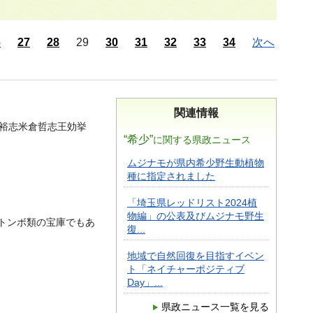
6
27
28
29
30
31
32
33
34
次へ
関連情報
裕志米倉哲志王効挙
“希少”
に関する県政ニュース
ムジナモが県内希少野生動植物
種に指定されました
「埼玉県レッドリスト2024植
物編」の公表及びムジナモ野生
トンボ類の宝庫でもあ
復...
地域で自然回復を目指すイベン
ト「ネイチャーポジティブ
Day」...
県政ニュース一覧を見る