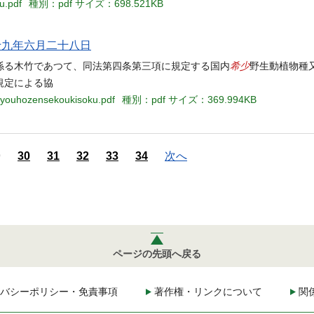
u.pdf
種別：pdf
サイズ：698.521KB
四十九年六月二十八日
希少
係る木竹であつて、同法第四条第三項に規定する国内
野生動植物種
規定による協
nkyouhozensekoukisoku.pdf
種別：pdf
サイズ：369.994KB
9
30
31
32
33
34
次へ
ページの先頭へ戻る
バシーポリシー・免責事項
著作権・リンクについて
関