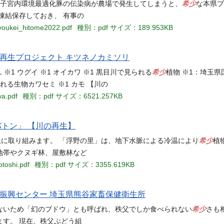
希少
時の子宮内環境最適化豚の伝染病が農場で発生してしまうと、
な本県ブ
凍結保存しておき、 有事の
nyoukei_hitome2022.pdf
種別：pdf
サイズ：189.953KB
再生プロジェクト キツネノカミソリ
希少
1 ウグイ ※1 オイカワ ※1 黒目川で見られる
植物 ※1：埼玉
る生物カワセミ ※1 カモ 【川の
wa.pdf
種別：pdf
サイズ：6521.257KB
バトン」 【川の再生】
希少
生に取り組みます。 「浮野の里」は、地下水脈による冷温により
植
地帯やクヌギ林、屋敷林など
toshi.pdf
種別：pdf
サイズ：3355.619KB
振興センター 埼玉県熊谷家畜保健衛生所
希少
ないため「幻のブドウ」とも呼ばれ、秩父でしか食べられない
さも
す。 現在、秩父ぶどう組