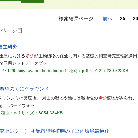
検索結果ページ
前へ
25
2
9ページ目
［自主研究］
希少
 埼玉県における
野生動植物の保全に関する基礎的調査研究三輪誠角田
「埼玉県レッドデータブッ
_h27-h29_kisyouyaseidoubutsu.pdf
種別：pdf
サイズ：230.522KB
 希望のくにグラウンド
希少
ドリシジミの繁殖地。 周囲の湿地や池には湿地性の
植物がみられ、
る。 バードウォッ
種別：pdf
サイズ：3054.334KB
研究センター） 豚受精卵移植時の子宮内環境最適化