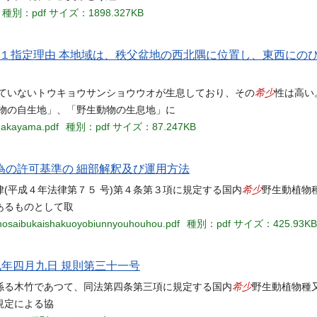
種別：pdf
サイズ：1898.327KB
域 １指定理由 本地域は、秩父盆地の西北隅に位置し、東西にの
希少
れていないトウキョウサンショウウオが生息しており、その
性は高い
物の自生地」、「野生動物の生息地」に
anakayama.pdf
種別：pdf
サイズ：87.247KB
為の許可基準の 細部解釈及び運用方法
希少
(平成４年法律第７５ 号)第４条第３項に規定する国内
野生動植物
あるものとして取
unnosaibukaishakuoyobiunnyouhouhou.pdf
種別：pdf
サイズ：425.93KB
九年四月九日 規則第三十一号
希少
係る木竹であつて、同法第四条第三項に規定する国内
野生動植物種
規定による協