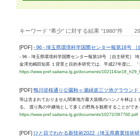
キーワード “希少” に対する結果 “1980”件
2
[PDF]
- 96 - 埼玉県環境科学国際センター報第18号 
- 96 - 埼玉県環境科学国際センター報第18号 ［自主研究］
金澤光嶋田知英 １背景と目的本研究では、平成27年度に、
https://www.pref.saitama.lg.jp/documents/102114/ar18_h29
[PDF]
鴨川堤桜通り公園秋ヶ瀬緑道三ツ池グラウンド
等は含まれておりません関東地方最大規模のハンノキ林はミ
る。 渡り鳥の中継地として多くの野鳥を観察することができ
https://www.pref.saitama.lg.jp/documents/10272/387760.pdf
[PDF]
ひと目でわかる新技術2022（埼玉県農業技術