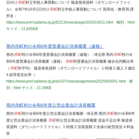
日付け
市町
村立学校人事異動について 報道発表資料（ダウンロードファイ
ル） 令和7年10月1日付け
市町
村立学校人事異動について 部局名：教育局 課
所名：
https://www.pref.saitama.lg.jp/f2213/news/page/202510011.html
種別：html
サイズ：11.845KB
県内市町村の令和6年度普通会計決算概要（速報）
県内
市町
村の令和6年度普通会計決算概要（速報） - 埼玉県 県内
市町
村の令
和6年度普通会計決算概要（速報）
市町
村普通会計決算概要 健全化判断比率
（
市町
村平均） 報道発表資料（ダウンロードファイル） 1 特徴 2 歳入 3 歳出
4 経常収支比率（
https://www.pref.saitama.lg.jp/a0107/news/page/news2025093001.html
種
別：html
サイズ：21.26KB
県内市町村の令和6年度公営企業会計決算概要
県内
市町
村の令和6年度公営企業会計決算概要 - 埼玉県 県内
市町
村の令和6年
度公営企業会計決算概要
市町
村公営企業会計決算概要 資金不足比率 報道発
表資料（ダウンロードファイル） 1 特徴 2 決算規模 3 全体の経営状況 4 料金
収