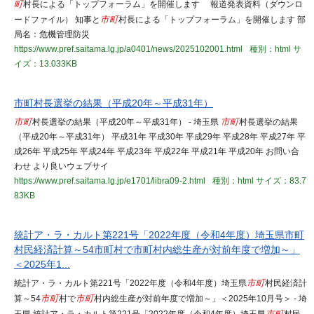
町
村長による「トップフォーラム」を開催します 報道発表資料（ダウンロ
ードファイル） 知事と
市町
村長による「トップフォーラム」を開催します 部
局名：危機管理防災
https://www.pref.saitama.lg.jp/a0401/news/2025102001.html
種別：html
サ
イズ：13.033KB
市町村長選挙の結果（平成20年～平成31年）
市町
村長選挙の結果（平成20年～平成31年） - 埼玉県
市町
村長選挙の結果
（平成20年～平成31年） 平成31年 平成30年 平成29年 平成28年 平成27年 平
成26年 平成25年 平成24年 平成23年 平成22年 平成21年 平成20年 お問い合
わせ より良いウェブサイ
https://www.pref.saitama.lg.jp/e1701/libra09-2.html
種別：html
サイズ：83.7
83KB
統計ア・ラ・カルト第221号「2022年度（令和4年度）埼玉県市町
村民経済計算～54市町村で市町村内総生産が対前年度で増加～」
＜2025年1...
統計ア・ラ・カルト第221号「2022年度（令和4年度）埼玉県
市町
村民経済計
算～54
市町
村で
市町
村内総生産が対前年度で増加～」＜2025年10月号＞ - 埼