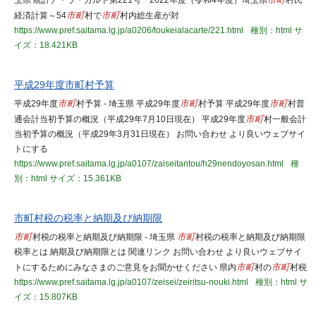
玉県 統計ア・ラ・カルト第221号「2022年度（令和4年度）埼玉県
市町
村民
経済計算～54
市町
村で
市町
村内総生産が対
https://www.pref.saitama.lg.jp/a0206/toukeialacarte/221.html
種別：html
サ
イズ：18.421KB
平成29年度市町村予算
平成29年度
市町
村予算 - 埼玉県 平成29年度
市町
村予算 平成29年度
市町
村普
通会計当初予算の概況（平成29年7月10日現在） 平成29年度
市町
村一般会計
当初予算の概況（平成29年3月31日現在） お問い合わせ より良いウェブサイ
トにする
https://www.pref.saitama.lg.jp/a0107/zaiseitantou/h29nendoyosan.html
種
別：html
サイズ：15.361KB
市町村税の税率と納期及び納期限
市町
村税の税率と納期及び納期限 - 埼玉県
市町
村税の税率と納期及び納期限
税率とは 納期及び納期限とは 関連リンク お問い合わせ より良いウェブサイ
トにするためにみなさまのご意見をお聞かせください 県内
市町
村の
市町
村税
https://www.pref.saitama.lg.jp/a0107/zeisei/zeiritsu-nouki.html
種別：html
サ
イズ：15.807KB