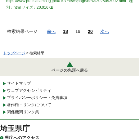
https://www.pref.saitama.lg.jp/a0107/news/page/news2025093002.html
種
別：html
サイズ：20.016KB
検索結果ページ
前へ
18
19
20
次へ
トップページ
> 検索結果
ページの先頭へ戻る
サイトマップ
ウェブアクセシビリティ
プライバシーポリシー・免責事項
著作権・リンクについて
関係機関リンク集
埼玉県庁
県庁へのアクセス