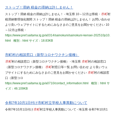
ストップ！滞納 税金の滞納は許しません！
ストップ！滞納 税金の滞納は許しません！ - 埼玉県 10～12月は県税・
市町
村
税滞納整理強化期間 ストップ！滞納 税金の滞納は許しません！ お問い合わせ
より良いウェブサイトにするためにみなさまのご意見をお聞かせください 10
～12月は県税・
https://www.pref.saitama.lg.jp/a0314/sainokuni/sainokuni-kensei-202510p10.
html
種別：html
サイズ：18.83KB
市町村の相談窓口（新型コロナワクチン接種）
市町
村の相談窓口（新型コロナワクチン接種） - 埼玉県
市町
村の相談窓口
（新型コロナワクチン接種）
市町
村窓口等一覧 お問い合わせ より良いウェ
ブサイトにするためにみなさまのご意見をお聞かせください
市町
村の相談窓
口（新型コロ
https://www.pref.saitama.lg.jp/a0710/contact_information.html
種別：html
サ
イズ：46.109KB
令和7年10月1日付け市町村立学校人事異動について
令和7年10月1日付け
市町
村立学校人事異動について - 埼玉県 令和7年10月1