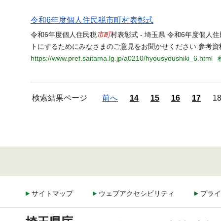
令和6年度個人住民税市町村表彰式
市町
令和6年度個人住民税
村表彰式 - 埼玉県 令和6年度個人
トにするためにみなさまのご意見をお聞かせください 参考資
https://www.pref.saitama.lg.jp/a0210/hyousyoushiki_6.html
検索結果ページ
前へ
14
15
16
17
1
サイトマップ
ウェブアクセシビリティ
プライ