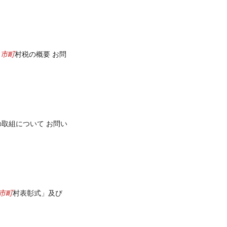
市町
覧
村税の概要 お問
取組について お問い
市町
村表彰式」及び