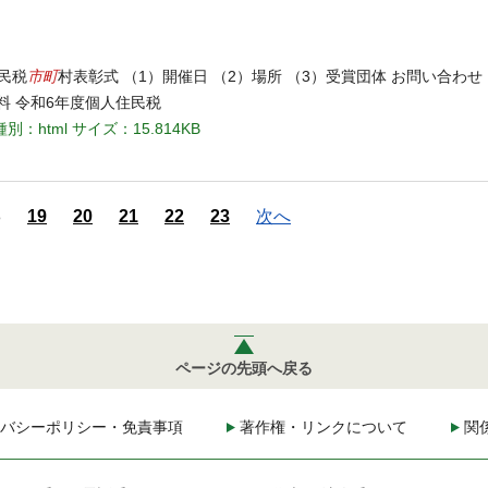
市町
住民税
村表彰式 （1）開催日 （2）場所 （3）受賞団体 お問い合わ
料 令和6年度個人住民税
種別：html
サイズ：15.814KB
8
19
20
21
22
23
次へ
ページの先頭へ戻る
バシーポリシー・免責事項
著作権・リンクについて
関