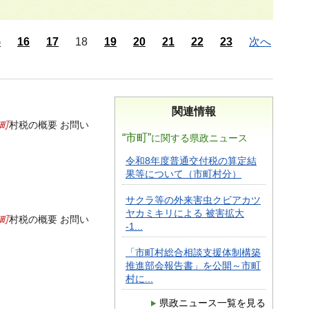
5
16
17
18
19
20
21
22
23
次へ
関連情報
町
村税の概要 お問い
“市町”
に関する県政ニュース
令和8年度普通交付税の算定結
果等について（市町村分）
サクラ等の外来害虫クビアカツ
ヤカミキリによる 被害拡大
町
村税の概要 お問い
-1...
「市町村総合相談支援体制構築
推進部会報告書」を公開～市町
村に...
県政ニュース一覧を見る