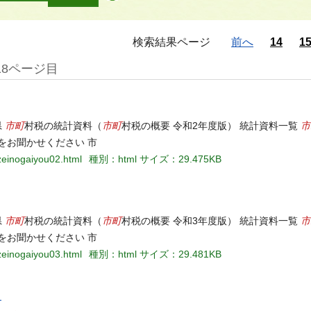
検索結果ページ
前へ
14
1
18ページ目
市町
市町
市
県
村税の統計資料（
村税の概要 令和2年度版） 統計資料一覧
をお聞かせください 市
nzeinogaiyou02.html
種別：html
サイズ：29.475KB
市町
市町
市
県
村税の統計資料（
村税の概要 令和3年度版） 統計資料一覧
をお聞かせください 市
nzeinogaiyou03.html
種別：html
サイズ：29.481KB
）