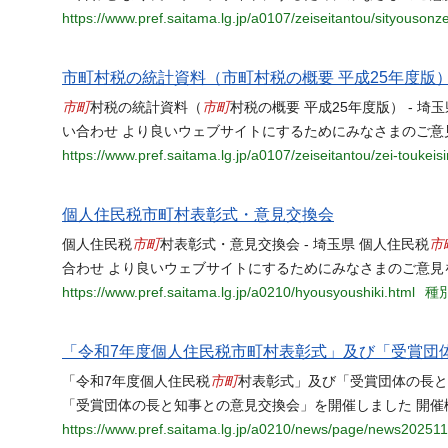
https://www.pref.saitama.lg.jp/a0107/zeiseitantou/sityouson
市町村税の統計資料（市町村税の概要 平成25年度版
市町
市町
村税の統計資料（
村税の概要 平成25年度版） - 埼
い合わせ より良いウェブサイトにするためにみなさまのご意
https://www.pref.saitama.lg.jp/a0107/zeiseitantou/zei-toukeis
個人住民税市町村表彰式・意見交換会
市町
市
個人住民税
村表彰式・意見交換会 - 埼玉県 個人住民税
合わせ より良いウェブサイトにするためにみなさまのご意見
https://www.pref.saitama.lg.jp/a0210/hyousyoushiki.html
種別
「令和7年度個人住民税市町村表彰式」及び「受賞団
市町
「令和7年度個人住民税
村表彰式」及び「受賞団体の長と知
「受賞団体の長と知事との意見交換会」を開催しました 開催概要 
https://www.pref.saitama.lg.jp/a0210/news/page/news20251