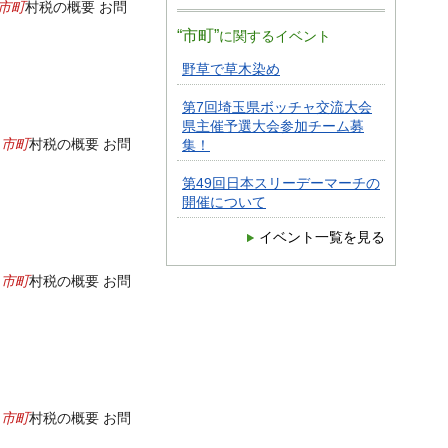
市町
村税の概要 お問
“市町”
に関するイベント
野草で草木染め
第7回埼玉県ボッチャ交流大会
県主催予選大会参加チーム募
市町
覧
村税の概要 お問
集！
第49回日本スリーデーマーチの
開催について
イベント一覧を見る
市町
覧
村税の概要 お問
市町
覧
村税の概要 お問