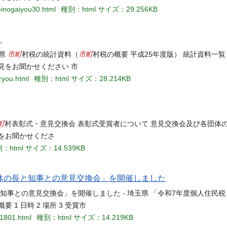
zeinogaiyou30.html
種別：html
サイズ：29.256KB
）
市町
市町
玉県
村税の統計資料（
村税の概要 平成25年度版） 統計資料一
見をお聞かせください 市
iryou.html
種別：html
サイズ：28.214KB
町
村表彰式・意見交換会 表彰式受賞者について 意見交換会及び各団体の
をお聞かせくださ
：html
サイズ：14.539KB
体の長と知事との意見交換会」を開催しました
事との意見交換会」を開催しました - 埼玉県 「令和7年度個人住民税
1 日時 2 場所 3 受賞市
11801.html
種別：html
サイズ：14.219KB