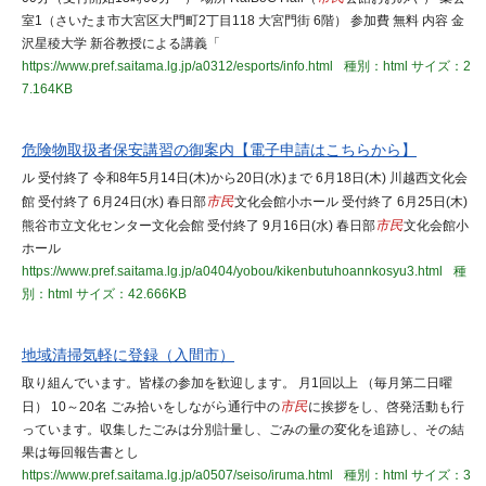
室1（さいたま市大宮区大門町2丁目118 大宮門街 6階） 参加費 無料 内容 金
沢星稜大学 新谷教授による講義「
https://www.pref.saitama.lg.jp/a0312/esports/info.html
種別：html
サイズ：2
7.164KB
危険物取扱者保安講習の御案内【電子申請はこちらから】
ル 受付終了 令和8年5月14日(木)から20日(水)まで 6月18日(木) 川越西文化会
館 受付終了 6月24日(水) 春日部
市民
文化会館小ホール 受付終了 6月25日(木)
熊谷市立文化センター文化会館 受付終了 9月16日(水) 春日部
市民
文化会館小
ホール
https://www.pref.saitama.lg.jp/a0404/yobou/kikenbutuhoannkosyu3.html
種
別：html
サイズ：42.666KB
地域清掃気軽に登録（入間市）
取り組んでいます。皆様の参加を歓迎します。 月1回以上 （毎月第二日曜
日） 10～20名 ごみ拾いをしながら通行中の
市民
に挨拶をし、啓発活動も行
っています。収集したごみは分別計量し、ごみの量の変化を追跡し、その結
果は毎回報告書とし
https://www.pref.saitama.lg.jp/a0507/seiso/iruma.html
種別：html
サイズ：3