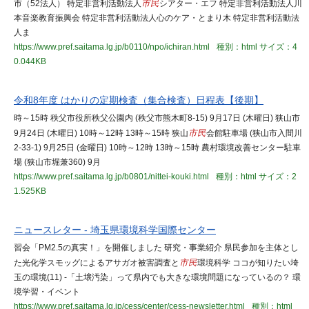
市（52法人） 特定非営利活動法人
市民
シアター・エフ 特定非営利活動法人川
本音楽教育振興会 特定非営利活動法人心のケア・とまり木 特定非営利活動法
人ま
https://www.pref.saitama.lg.jp/b0110/npo/ichiran.html
種別：html
サイズ：4
0.044KB
令和8年度 はかりの定期検査（集合検査）日程表【後期】
時～15時 秩父市役所秩父公園内 (秩父市熊木町8-15) 9月17日 (木曜日) 狭山市
9月24日 (木曜日) 10時～12時 13時～15時 狭山
市民
会館駐車場 (狭山市入間川
2-33-1) 9月25日 (金曜日) 10時～12時 13時～15時 農村環境改善センター駐車
場 (狭山市堀兼360) 9月
https://www.pref.saitama.lg.jp/b0801/nittei-kouki.html
種別：html
サイズ：2
1.525KB
ニュースレター - 埼玉県環境科学国際センター
習会「PM2.5の真実！」を開催しました 研究・事業紹介 県民参加を主体とし
た光化学スモッグによるアサガオ被害調査と
市民
環境科学 ココが知りたい埼
玉の環境(11) -「土壌汚染」って県内でも大きな環境問題になっているの？ 環
境学習・イベント
https://www.pref.saitama.lg.jp/cess/center/cess-newsletter.html
種別：html