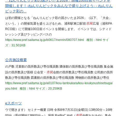
「ねんりんピック彩の国さいたま2026」開催100日前イベントを
開催します！-ねんりんピックをみんなで盛り上げよう- - ねんりん
ピック彩の...
は初の開催となる「ねんりんピック彩の国さいたま2026」（以下、「大会」
という。）の開催気運を盛り上げるため、浦和駅東口駅前
市民
広場（浦和PA
RCO前）にて開催100日前イベントを開催します。 イベントでは、シティド
レッシング及びラッピングバスの
https://www.pref.saitama.lg.jp/b0617/nenrin/080707.html
種別：html
サイ
ズ：31.501KB
公共施設概要
の戸数 児童館の箇所数及び専任職員数 隣保館の箇所数及び専任職員数 集会施
設の箇所数及び面積 公会堂・
市民
会館の箇所数及び専任職員数 公民館の箇所
数及び専任職員数 図書館の箇所数及び専任職員数 博物館の箇所数及び専任
https://www.pref.saitama.lg.jp/a0107/kou-tantoukara/kou-koukyoushisetsugai
you.html
種別：html
サイズ：20.259KB
eスポーツ
ウで開きます） セミナー概要 日時 令和8年7月31日(金曜日) 13時30分～16時
00分（受付開始13時00分～） 場所 RaiBoC Hall（
市民
会館おおみや） 集会