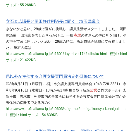
サイズ：55.268KB
立石泰広議長と岡田静佳副議長に聞く - 埼玉県議会
きないかと思い、29歳で選挙に挑戦し、議員生活がスタートしました。 岡田
副議長 政治家を志したきっかけは、一般
市民
の皆さんの声に耳を傾け、そ
の声を市政に届けたいと思い、29歳の時に、所沢市議会議員に立候補しまし
た。 座右の銘は
https://www.pref.saitama.lg.jp/e1601/dayori-vol174/seihuku.html
種別：html
サイズ：21.422KB
県以外が主催する介護支援専門員法定外研修について
和8年8月31日（月曜日） 桶川市介護支援専門員連絡会（048-728-2221） 令
和8年9月16日（水曜日）13時から17時 集合型（新座
市民
会館大ホール） ①
新座市、志木市、朝霞市内の事業所に勤務する介護支援専門員 ②新座市が介
護保険の保険者である方のケ
https://www.pref.saitama.lg.jp/a0603/kaigo-net/hoteigaikensyu-kennigai.htm
l
種別：html
サイズ：54.639KB