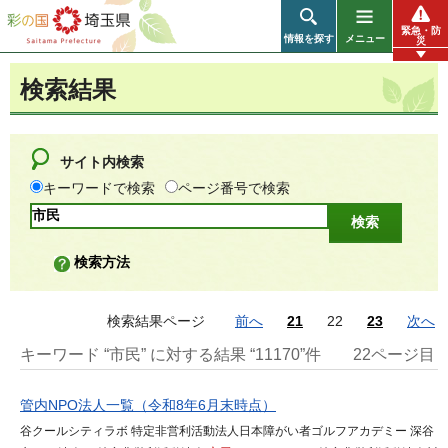
彩の国 埼玉県
緊急・防
情報を探す
メニュー
災
検索結果
サイト内検索
キーワードで検索
ページ番号で検索
検索方法
検索結果ページ
前へ
21
22
23
次へ
キーワード “市民” に対する結果 “11170”件
22ページ目
管内NPO法人一覧（令和8年6月末時点）
谷クールシティラボ 特定非営利活動法人日本障がい者ゴルフアカデミー 深谷