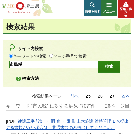
彩の国 埼玉県
緊急・防
情報を探す
メニュー
災
検索結果
サイト内検索
キーワードで検索
ページ番号で検索
検索方法
検索結果ページ
前へ
25
26
27
次へ
キーワード “市民税” に対する結果 “707”件
26ページ目
[PDF]
建設工事 設計 ・ 調 査 ・ 測量 土木施設 維持管理 1 ※提出
する書類がない場合は、共通書類のみ提出してください。