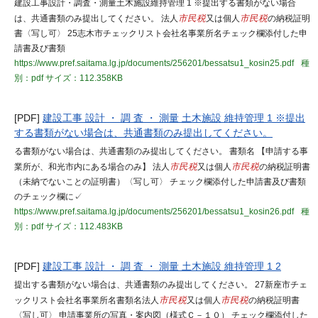
建設工事設計・調査・測量土木施設維持管理 1 ※提出する書類がない場合
は、共通書類のみ提出してください。 法人
市民税
又は個人
市民税
の納税証明
書〈写し可〉 25志木市チェックリスト会社名事業所名チェック欄添付した申
請書及び書類
https://www.pref.saitama.lg.jp/documents/256201/bessatsu1_kosin25.pdf
種
別：pdf
サイズ：112.358KB
[PDF]
建設工事 設計 ・ 調 査 ・ 測量 土木施設 維持管理 1 ※提出
する書類がない場合は、共通書類のみ提出してください。
る書類がない場合は、共通書類のみ提出してください。 書類名 【申請する事
業所が、和光市内にある場合のみ】 法人
市民税
又は個人
市民税
の納税証明書
（未納でないことの証明書）〈写し可〉 チェック欄添付した申請書及び書類
のチェック欄に✓
https://www.pref.saitama.lg.jp/documents/256201/bessatsu1_kosin26.pdf
種
別：pdf
サイズ：112.483KB
[PDF]
建設工事 設計 ・ 調 査 ・ 測量 土木施設 維持管理 1 2
提出する書類がない場合は、共通書類のみ提出してください。 27新座市チェ
ックリスト会社名事業所名書類名法人
市民税
又は個人
市民税
の納税証明書
〈写し可〉 申請事業所の写真・案内図（様式Ｃ－１０） チェック欄添付した