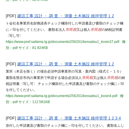
[PDF]
建設工事 設計 ・ 調 査 ・ 測量 土木施設 維持管理 1 2
ト会社名事業所名財務諸表チェック欄添付した申請書及び書類のチェック欄
に✓印を付してください。 書類名法人
市民税
又は個人
市民税
の納税証明書
〈写し可〉
https://www.pref.saitama.lg.jp/documents/256201/bessatsu1_kosin37.pdf
種
別：pdf
サイズ：81.924KB
[PDF]
建設工事 設計 ・ 調 査 ・ 測量 土木施設 維持管理 1 2
業所（本店を除く）の場合必須申請事業所の写真・案内図（様式Ｃ－１０）
書類名熊谷市内の事業所で申請する場合必須法人
市民税
又は個人
市民税
の納
税証明書〈写し可〉 チェック欄添付した申請書及び書類のチェック欄に✓印
を付してください。
https://www.pref.saitama.lg.jp/documents/256201/bessatsu1_kosin4.pdf
種
別：pdf
サイズ：112.581KB
[PDF]
建設工事 設計 ・ 調 査 ・ 測量 土木施設 維持管理 1 2 3 4
添付した申請書及び書類のチェック欄に✓印を付してください。 書類名ふじ