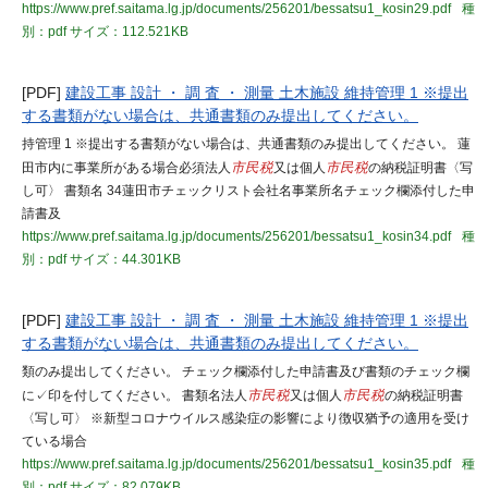
https://www.pref.saitama.lg.jp/documents/256201/bessatsu1_kosin29.pdf
種
別：pdf
サイズ：112.521KB
[PDF]
建設工事 設計 ・ 調 査 ・ 測量 土木施設 維持管理 1 ※提出
する書類がない場合は、共通書類のみ提出してください。
持管理 1 ※提出する書類がない場合は、共通書類のみ提出してください。 蓮
田市内に事業所がある場合必須法人
市民税
又は個人
市民税
の納税証明書〈写
し可〉 書類名 34蓮田市チェックリスト会社名事業所名チェック欄添付した申
請書及
https://www.pref.saitama.lg.jp/documents/256201/bessatsu1_kosin34.pdf
種
別：pdf
サイズ：44.301KB
[PDF]
建設工事 設計 ・ 調 査 ・ 測量 土木施設 維持管理 1 ※提出
する書類がない場合は、共通書類のみ提出してください。
類のみ提出してください。 チェック欄添付した申請書及び書類のチェック欄
に✓印を付してください。 書類名法人
市民税
又は個人
市民税
の納税証明書
〈写し可〉 ※新型コロナウイルス感染症の影響により徴収猶予の適用を受け
ている場合
https://www.pref.saitama.lg.jp/documents/256201/bessatsu1_kosin35.pdf
種
別：pdf
サイズ：82.079KB