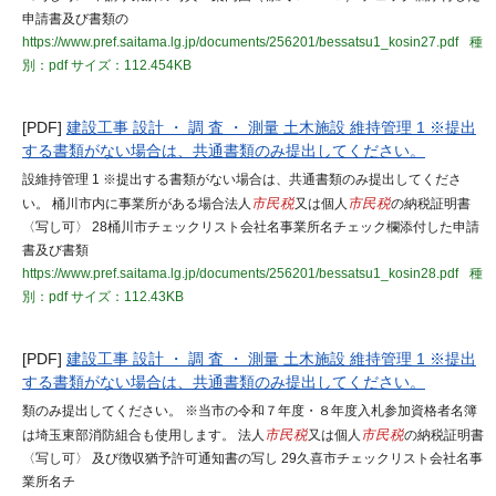
申請書及び書類の
https://www.pref.saitama.lg.jp/documents/256201/bessatsu1_kosin27.pdf
種
別：pdf
サイズ：112.454KB
[PDF]
建設工事 設計 ・ 調 査 ・ 測量 土木施設 維持管理 1 ※提出
する書類がない場合は、共通書類のみ提出してください。
設維持管理 1 ※提出する書類がない場合は、共通書類のみ提出してくださ
い。 桶川市内に事業所がある場合法人
市民税
又は個人
市民税
の納税証明書
〈写し可〉 28桶川市チェックリスト会社名事業所名チェック欄添付した申請
書及び書類
https://www.pref.saitama.lg.jp/documents/256201/bessatsu1_kosin28.pdf
種
別：pdf
サイズ：112.43KB
[PDF]
建設工事 設計 ・ 調 査 ・ 測量 土木施設 維持管理 1 ※提出
する書類がない場合は、共通書類のみ提出してください。
類のみ提出してください。 ※当市の令和７年度・８年度入札参加資格者名簿
は埼玉東部消防組合も使用します。 法人
市民税
又は個人
市民税
の納税証明書
〈写し可〉 及び徴収猶予許可通知書の写し 29久喜市チェックリスト会社名事
業所名チ