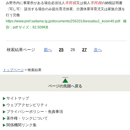
み野市内に事業所がある場合必須法人
市民税
又は個人
市民税
の納税証明書
〈写し可〉 該当する場合のみ提出育児休業、介護休業等育児又は家族介護を
行う労働
https://www.pref.saitama.lg.jp/documents/256201/bessatsu1_kosin40.pdf
種
別：pdf
サイズ：82.509KB
検索結果ページ
前へ
25
26
27
次へ
トップページ
> 検索結果
ページの先頭へ戻る
サイトマップ
ウェブアクセシビリティ
プライバシーポリシー・免責事項
著作権・リンクについて
関係機関リンク集