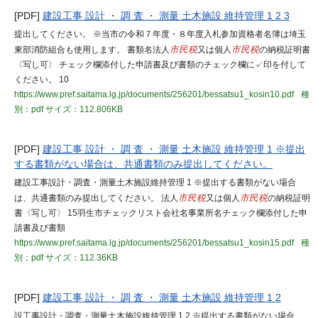
[PDF]
建設工事 設計 ・ 調 査 ・ 測量 土木施設 維持管理 1 2 3
提出してください。 ※当市の令和７年度・８年度入札参加資格者名簿は埼玉
東部消防組合も使用します。 書類名法人
市民税
又は個人
市民税
の納税証明書
〈写し可〉 チェック欄添付した申請書及び書類のチェック欄に✓印を付して
ください。 10
https://www.pref.saitama.lg.jp/documents/256201/bessatsu1_kosin10.pdf
種
別：pdf
サイズ：112.806KB
[PDF]
建設工事 設計 ・ 調 査 ・ 測量 土木施設 維持管理 1 ※提出
する書類がない場合は、共通書類のみ提出してください。
建設工事設計・調査・測量土木施設維持管理 1 ※提出する書類がない場合
は、共通書類のみ提出してください。 法人
市民税
又は個人
市民税
の納税証明
書〈写し可〉 15羽生市チェックリスト会社名事業所名チェック欄添付した申
請書及び書類
https://www.pref.saitama.lg.jp/documents/256201/bessatsu1_kosin15.pdf
種
別：pdf
サイズ：112.36KB
[PDF]
建設工事 設計 ・ 調 査 ・ 測量 土木施設 維持管理 1 2
設工事設計・調査・測量土木施設維持管理 1 2 ※提出する書類がない場合