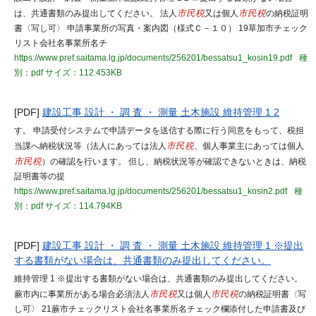
は、共通書類のみ提出してください。 法人
市民税
又は個人
市民税
の納税証明
書〈写し可〉 申請事業所の写真・案内図（様式Ｃ－１０） 19草加市チェック
リスト会社名事業所名チ
https://www.pref.saitama.lg.jp/documents/256201/bessatsu1_kosin19.pdf
種
別：pdf
サイズ：112.453KB
[PDF]
建設工事 設計 ・ 調 査 ・ 測量 土木施設 維持管理 1 2
す。 申請受付システムで申請データを送信する際に行う同意をもって、税担
当課へ納税状況等（法人にあっては法人
市民税
、個人事業主にあっては個人
市民税
）の確認を行います。 但し、納税状況等が確認できないときは、納税
証明書等の提
https://www.pref.saitama.lg.jp/documents/256201/bessatsu1_kosin2.pdf
種
別：pdf
サイズ：114.794KB
[PDF]
建設工事 設計 ・ 調 査 ・ 測量 土木施設 維持管理 1 ※提出
する書類がない場合は、共通書類のみ提出してください。
維持管理 1 ※提出する書類がない場合は、共通書類のみ提出してください。
蕨市内に事業所がある場合必須法人
市民税
又は個人
市民税
の納税証明書〈写
し可〉 21蕨市チェックリスト会社名事業所名チェック欄添付した申請書及び