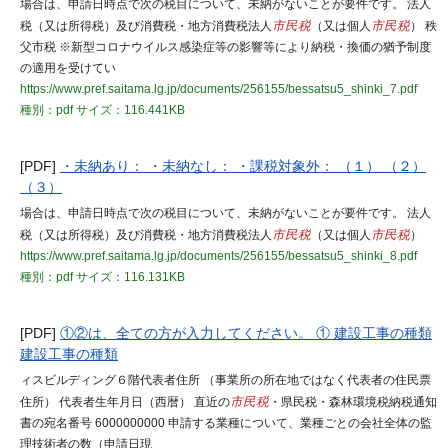
場合は、申請日時点で次の税目について、未納がないことが要件です。 法人
税（又は所得税）及び消費税・地方消費税法人
市民税
（又は個人
市民税
） 秩
父市税 ※新型コロナウイルス感染症等の影響等により納税・換価の猶予制度
の適用を受けてい
https://www.pref.saitama.lg.jp/documents/256155/bessatsu5_shinki_7.pdf
種別：pdf
サイズ：116.441KB
[PDF]
・未納あり： ・未納なし： ・課税対象外： （１） （２）
（３）
場合は、申請日時点で次の税目について、未納がないことが要件です。 法人
税（又は所得税）及び消費税・地方消費税法人
市民税
（又は個人
市民税
）
https://www.pref.saitama.lg.jp/documents/256155/bessatsu5_shinki_8.pdf
種別：pdf
サイズ：116.131KB
[PDF]
①②は、全ての方が入力してください。 ① 建設工事の種類
建設工事の種類
ィスビルディング６階代表者住所 （事業所の所在地ではなく代表者の住民票
住所） 代表者生年月日（西暦） 直近の
市民税
・県民税・森林環境税納税通知
書の宛名番号 6000000000 申請する業種について、業種ごとの会社全体の監
理技術者の数（申請日現