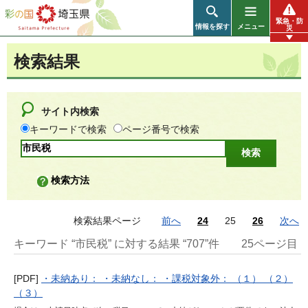
彩の国 埼玉県
緊急・防
情報を探す
メニュー
災
検索結果
サイト内検索
キーワードで検索
ページ番号で検索
検索方法
検索結果ページ
前へ
24
25
26
次へ
キーワード “市民税” に対する結果 “707”件
25ページ目
[PDF]
・未納あり： ・未納なし： ・課税対象外： （１） （２）
（３）