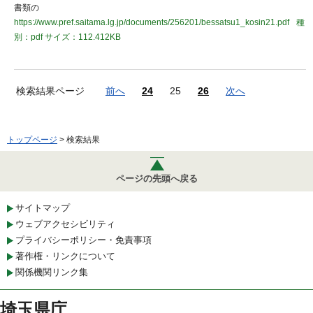
書類の
https://www.pref.saitama.lg.jp/documents/256201/bessatsu1_kosin21.pdf
種
別：pdf
サイズ：112.412KB
検索結果ページ
前へ
24
25
26
次へ
トップページ
> 検索結果
ページの先頭へ戻る
サイトマップ
ウェブアクセシビリティ
プライバシーポリシー・免責事項
著作権・リンクについて
関係機関リンク集
埼玉県庁