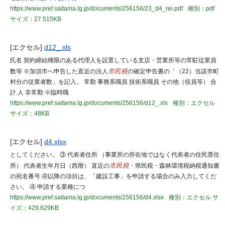
https://www.pref.saitama.lg.jp/documents/256156/23_d4_rei.pdf
種別：pdf
サイズ：27.515KB
[エクセル]
d12_.xls
氏名 契約締結権限のある代理人を設置している支店・営業所等の常駐従業員
数等 ※加須市へ申告した直近の法人
市民税
の確定申告書の「（22）当該市町
村分の従業者数」を記入。 常勤 事務系職員 技術系職員 その他（役員等） 合
計 人 非常勤 ※臨時職
https://www.pref.saitama.lg.jp/documents/256156/d12_.xls
種別：エクセル
サイズ：48KB
[エクセル]
d4.xlsx
としてください。 ③ 代表者住所 （事業所の所在地ではなく代表者の住民票住
所） 代表者生年月日（西暦） 直近の
市民税
・県民税・森林環境税納税通知書
の宛名番号 ④以降の項目は、「建設工事」を申請する場合のみ入力してくだ
さい。 ④ 申請する業種につ
https://www.pref.saitama.lg.jp/documents/256156/d4.xlsx
種別：エクセル
サ
イズ：429.629KB