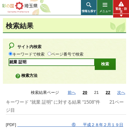
彩の国 埼玉県
緊急・防
情報を探す
メニュー
災
検索結果
サイト内検索
キーワードで検索
ページ番号で検索
検索方法
検索結果ページ
前へ
20
21
22
次へ
キーワード “就業 証明” に対する結果 “1508”件
21ペー
ジ目
[PDF]
⑥ 平成２８年２月１９日