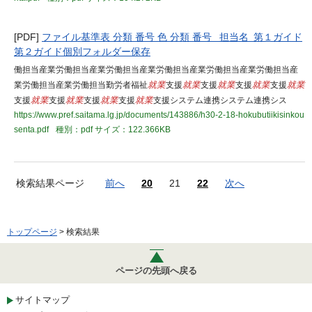
[PDF]
ファイル基準表 分類 番号 色 分類 番号 担当名 第１ガイド
第２ガイド個別フォルダー保存
働担当産業労働担当産業労働担当産業労働担当産業労働担当産業労働担当産
業労働担当産業労働担当勤労者福祉
就業
支援
就業
支援
就業
支援
就業
支援
就業
支援
就業
支援
就業
支援
就業
支援
就業
支援システム連携システム連携シス
https://www.pref.saitama.lg.jp/documents/143886/h30-2-18-hokubutiikisinkou
senta.pdf
種別：pdf
サイズ：122.366KB
検索結果ページ
前へ
20
21
22
次へ
トップページ
> 検索結果
ページの先頭へ戻る
サイトマップ