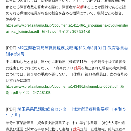
四角につきましては、除外率制度ということで、この内容は、雇用義務の対
象となる障害者数を算出する際に、障害者が
就業
することが困難であると認
められる職種の職員が相当の割合を占める機関について、機関ごとの割合、
除外率に
https://www.pref.saitama.lg.jp/documents/141146/1_shougaishakoyoukensho
uiinkai_kaigiroku.pdf
種別：pdf
サイズ：367.524KB
[PDF]
○埼玉県教育局等職員服務規程 昭和51年3月31日 教育委員会
訓令第4号
中に出勤したときは、速やかに出勤届（様式第11号）を所属長を経て教育長
に提出しなければならない。 ７命令により
就業
を禁止された場合の病気休暇
については、第１項の手続を要しない。 （休職） 第11条職員は、次の各号の
いずれかに該当
https://www.pref.saitama.lg.jp/documents/143496/hukumukitei0603.pdf
種
別：pdf
サイズ：247.181KB
[PDF]
埼玉県県民活動総合センター 指定管理者募集要項 ［令和５
年７月］
年分の事業計画書、資金収支計算書又はこれに準ずる書類） (オ)法人等の組
織及び運営に関する事項を記載した書類（
就業
規則、経理規程、給与規程そ