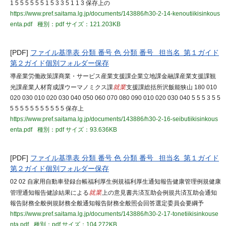
1 5 5 5 5 5 5 1 5 3 3 5 1 1 3 保存上の
https://www.pref.saitama.lg.jp/documents/143886/h30-2-14-kenoutiikisinkous
enta.pdf
種別：pdf
サイズ：121.203KB
[PDF]
ファイル基準表 分類 番号 色 分類 番号 担当名 第１ガイド
第２ガイド個別フォルダー保存
導産業労働政策課商業・サービス産業支援課企業立地課金融課産業支援課観
光課産業人材育成課ウーマノミクス課
就業
支援課総括所沢飯能狭山 180 010
020 030 010 020 030 040 050 060 070 080 090 010 020 030 040 5 5 5 3 5 5
5 5 5 5 5 5 5 5 5 5 5 保存上
https://www.pref.saitama.lg.jp/documents/143886/h30-2-16-seibutiikisinkous
enta.pdf
種別：pdf
サイズ：93.636KB
[PDF]
ファイル基準表 分類 番号 色 分類 番号 担当名 第１ガイド
第２ガイド個別フォルダー保存
02 02 自家用自動車登録台帳福利厚生例規福利厚生通知報告健康管理例規健康
管理通知報告健診結果による
就業
上の意見書共済互助会例規共済互助会通知
報告財務全般例規財務全般通知報告財務全般照会回答選定委員会要綱予
https://www.pref.saitama.lg.jp/documents/143886/h30-2-17-tonetiikisinkouse
nta.pdf
種別：pdf
サイズ：104.272KB