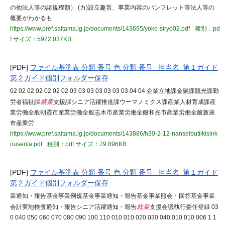
の他法人等の諸規程類） (カ)設立趣旨、事業内容のパンフレット等法人等の
概要がわかるも
https://www.pref.saitama.lg.jp/documents/143695/yoko-siryo02.pdf
種別：pd
f
サイズ：5922.037KB
[PDF]
ファイル基準表 分類 番号 色 分類 番号 担当名 第１ガイド
第２ガイド個別フォルダー保存
02 02 02 02 02 02 02 03 03 03 03 03 03 03 04 04 企業立地課金融課観光課勤
労者福祉課
就業
支援課シニア活躍推進課ウーマノミクス課産業人材育成課産
業労働全般朝霞市産業労働全般志木市産業労働全般和光市産業労働全般新座
市産業労
https://www.pref.saitama.lg.jp/documents/143886/h30-2-12-nanseibutiikisink
ousenta.pdf
種別：pdf
サイズ：79.896KB
[PDF]
ファイル基準表 分類 番号 色 分類 番号 担当名 第１ガイド
第２ガイド個別フォルダー保存
業通知・報告基金事業例規基金事業通知・報告基金事業照会・回答基金事業
会計実地検査通知・報告シニア活躍通知・報告
就業
支援会議執行委任登録 03
0 040 050 060 070 080 090 100 110 010 010 020 030 040 010 010 006 1 1