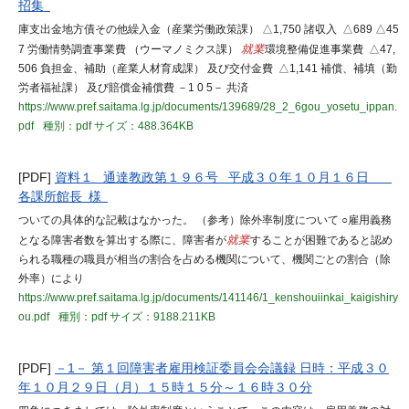
招集
庫支出金地方債その他繰入金（産業労働政策課） △1,750 諸収入 △689 △45
7 労働情勢調査事業費 （ウーマノミクス課）
就業
環境整備促進事業費 △47,
506 負担金、補助（産業人材育成課） 及び交付金費 △1,141 補償、補填（勤
労者福祉課） 及び賠償金補償費 －1 0 5－ 共済
https://www.pref.saitama.lg.jp/documents/139689/28_2_6gou_yosetu_ippan.
pdf
種別：pdf
サイズ：488.364KB
[PDF]
資料１ 通達教政第１９６号 平成３０年１０月１６日
各課所館長 様
ついての具体的な記載はなかった。 （参考）除外率制度について ○雇用義務
となる障害者数を算出する際に、障害者が
就業
することが困難であると認め
られる職種の職員が相当の割合を占める機関について、機関ごとの割合（除
外率）により
https://www.pref.saitama.lg.jp/documents/141146/1_kenshouiinkai_kaigishiry
ou.pdf
種別：pdf
サイズ：9188.211KB
[PDF]
－1－ 第１回障害者雇用検証委員会会議録 日時：平成３０
年１０月２９日（月）１５時１５分～１６時３０分