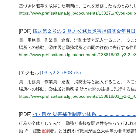
基づき休暇等を取得した期間は、これを勤務したものとみなし
https://www.pref.saitama.lg.jp/documents/138271/r6youkou.p
[PDF]
様式第２号の２ 地方公務員災害補償基金年月日
員、用務員、作業員、巡査、消防士等と記入すること。 ３
場所への移動、②住居と勤務場所との間の往復に先行する住
https://www.pref.saitama.lg.jp/documents/138818/03_y2-2_r
[エクセル]
03_y2-2_r803.xlsx
員、用務員、作業員、巡査、消防士等と記入すること。 ３
場所への移動、②住居と勤務場 所との間の往復に先行する
https://www.pref.saitama.lg.jp/documents/138818/03_y2-2_r8
[PDF]
-１- 目次 災害補償制度の体系........................................
行為が全体としてみて、勤務と密接な関連性を持って行われ
就業
動 ※「複数
者」とは例えば職員が国立大学等の非常勤講