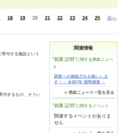
7
18
19
20
21
22
23
24
25
次へ
関連情報
に寄与する施設という
“就業 証明”
に関する県政ニュー
ス
調査への御協力をお願いしま
す！－ 令和7年 国勢調査 －
県政ニュース一覧を見る
寄与するもの、そうい
“就業 証明”
に関するイベント
関連するイベントがありま
せん