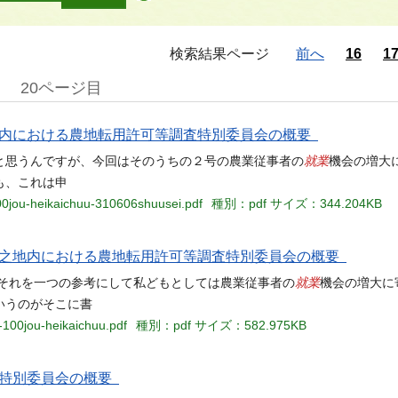
検索結果ページ
前へ
16
1
20ページ目
之地内における農地転用許可等調査特別委員会の概要
就業
と思うんですが、今回はそのうちの２号の農業従事者の
機会の増大
も、これは申
00jou-heikaichuu-310606shuusei.pdf
種別：pdf
サイズ：344.204KB
市上之地内における農地転用許可等調査特別委員会の概要
就業
、それを一つの参考にして私どもとしては農業従事者の
機会の増大に
いうのがそこに書
-100jou-heikaichuu.pdf
種別：pdf
サイズ：582.975KB
決算特別委員会の概要