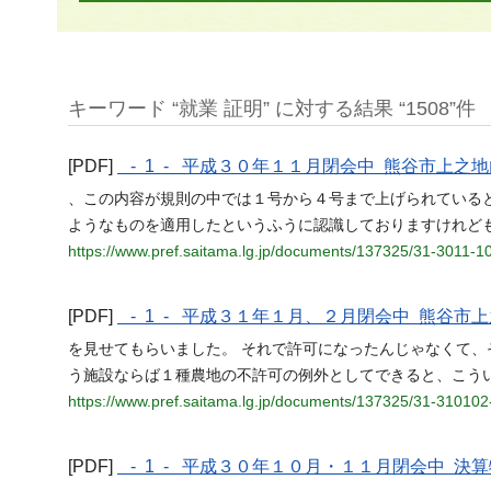
キーワード “就業 証明” に対する結果 “1508”件
[PDF]
- 1 - 平成３０年１１月閉会中 熊谷市上
、この内容が規則の中では１号から４号まで上げられている
ようなものを適用したというふうに認識しておりますけれど
https://www.pref.saitama.lg.jp/documents/137325/31-3011-1
[PDF]
- 1 - 平成３１年１月、２月閉会中 熊谷
を見せてもらいました。 それで許可になったんじゃなくて
う施設ならば１種農地の不許可の例外としてできると、こう
https://www.pref.saitama.lg.jp/documents/137325/31-310102
[PDF]
- 1 - 平成３０年１０月・１１月閉会中 