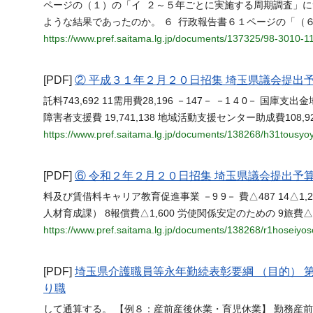
ページの（１）の「イ ２～５年ごとに実施する周期調査」に
ような結果であったのか。 ６ 行政報告書６１ページの「（
https://www.pref.saitama.lg.jp/documents/137325/98-3010-1
[PDF]
② 平成３１年２月２０日招集 埼玉県議会提出
託料743,692 11需用費28,196 －147－ －1 4 0－
障害者支援費 19,741,138 地域活動支援センター助成費108,9
https://www.pref.saitama.lg.jp/documents/138268/h31tousyo
[PDF]
⑥ 令和２年２月２０日招集 埼玉県議会提出予
料及び賃借料キャリア教育促進事業 －9 9－ 費△487 14△1,241
人材育成課） 8報償費△1,600 労使関係安定のための 9旅費△1,38
https://www.pref.saitama.lg.jp/documents/138268/r1hoseiyos
[PDF]
埼玉県介護職員等永年勤続表彰要綱 （目的）
り職
して通算する。 【例８：産前産後休業・育児休業】 勤務産前