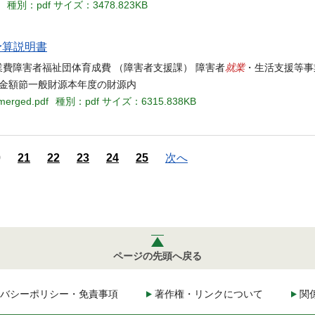
種別：pdf
サイズ：3478.823KB
予算説明書
就業
業費障害者福祉団体育成費 （障害者支援課） 障害者
・生活支援等事業
度比較区分金額節一般財源本年度の財源内
_merged.pdf
種別：pdf
サイズ：6315.838KB
0
21
22
23
24
25
次へ
ページの先頭へ戻る
バシーポリシー・免責事項
著作権・リンクについて
関