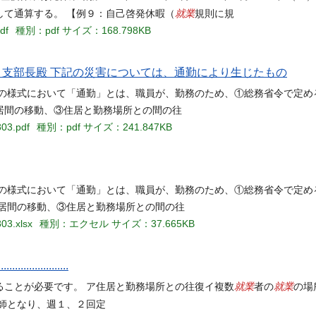
就業
て通算する。 【例９：自己啓発休暇（
規則に規
df
種別：pdf
サイズ：168.798KB
 支部長殿 下記の災害については、通勤により生じたもの
この様式において「通勤」とは、職員が、勤務のため、①総務省令で定め
居間の移動、③住居と勤務場所との間の往
803.pdf
種別：pdf
サイズ：241.847KB
この様式において「通勤」とは、職員が、勤務のため、①総務省令で定め
住居間の移動、③住居と勤務場所との間の往
03.xlsx
種別：エクセル
サイズ：37.665KB
.................
就業
就業
ることが必要です。 ア住居と勤務場所との往復イ複数
者の
の場
師となり、週１、２回定