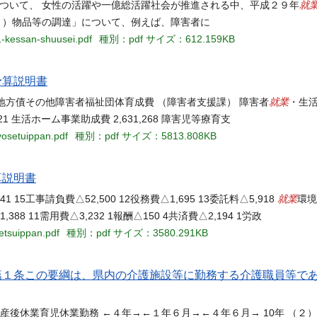
就
ついて、 女性の活躍や一億総活躍社会が推進される中、平成２９年
６）物品等の調達」について、例えば、障害者に
1-kessan-shuusei.pdf
種別：pdf
サイズ：612.159KB
予算説明書
就業
 国庫支出金地方債その他障害者福祉団体育成費 （障害者支援課） 障害者
・生活
21 生活ホーム事業助成費 2,631,268 障害児等療育支
yosetuippan.pdf
種別：pdf
サイズ：5813.808KB
算説明書
就業
 15工事請負費△52,500 12役務費△1,695 13委託料△5,918
環境
8 11需用費△3,232 1報酬△150 4共済費△2,194 1労政
etsuippan.pdf
種別：pdf
サイズ：3580.291KB
 第１条この要綱は、県内の介護施設等に勤務する介護職員等で
産後休業育児休業勤務 ←４年→←１年６月→←４年６月→ 10年 （２）