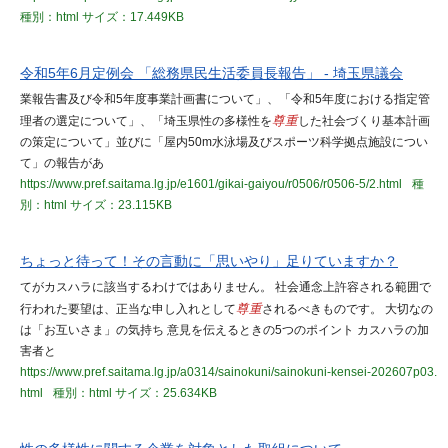
種別：html
サイズ：17.449KB
令和5年6月定例会 「総務県民生活委員長報告」 - 埼玉県議会
業報告書及び令和5年度事業計画書について」、「令和5年度における指定管
理者の選定について」、「埼玉県性の多様性を
尊重
した社会づくり基本計画
の策定について」並びに「屋内50m水泳場及びスポーツ科学拠点施設につい
て」の報告があ
https://www.pref.saitama.lg.jp/e1601/gikai-gaiyou/r0506/r0506-5/2.html
種
別：html
サイズ：23.115KB
ちょっと待って！その言動に「思いやり」足りていますか？
てがカスハラに該当するわけではありません。 社会通念上許容される範囲で
行われた要望は、正当な申し入れとして
尊重
されるべきものです。 大切なの
は「お互いさま」の気持ち 意見を伝えるときの5つのポイント カスハラの加
害者と
https://www.pref.saitama.lg.jp/a0314/sainokuni/sainokuni-kensei-202607p03.
html
種別：html
サイズ：25.634KB