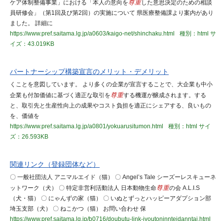
ケア体制整備事業」における「本人の意向を
尊重
した意思決定のための相談
員研修会」（第1回及び第2回）の実施について 県医療整備課より案内があり
ました。 詳細に
https://www.pref.saitama.lg.jp/a0603/kaigo-net/shinchaku.html
種別：html
サ
イズ：43.019KB
パートナーシップ構築宣言のメリット・デメリット
くことを意図しています。 より多くの企業が宣言することで、大企業も中小
企業も付加価値に基づく適正な取引を
尊重
する機運が醸成されます。する
と、取引先と生産性向上の成果やコスト負担を適正にシェアする、良いもの
を、価値を
https://www.pref.saitama.lg.jp/a0801/yokuarusitumon.html
種別：html
サイ
ズ：26.593KB
関連リンク（登録団体など）
〇 一般社団法人 アニマルエイド（猫） 〇 Angel’s Tale シーズーレスキューネ
ットワーク（犬） 〇 特定非営利活動法人 日本動物生命
尊重
の会 A.L.I.S
（犬・猫） 〇 にゃんずの家（猫） 〇 いぬとずっとハッピーアダプション部
埼玉支部（犬） 〇 ねこかつ（猫） お問い合わせ 保
https://www.pref.saitama.lg.jp/b0716/doubutu-link-jyoutoninnteidanntai.html