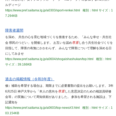
ルディージ
https://www.pref.saitama.lg.jp/a0303/sport-renkei.html
種別：html
サイズ：1
7.294KB
障害者週間
を深め、 共生の心を育む地域づくりを推進するため、「みんな幸せ・共生社
会 県民のつどい」を開催します。 お互いを認め
尊重
し合う共生社会づくりを
目指して、障害の有無にかかわらず、 みんなで障害について理解を深める日
にしてみませ
https://www.pref.saitama.lg.jp/a0604/shogaishashukan/top.html
種別：html
サイズ：39.166KB
過去の掲載情報（令和3年度）
修）補助を希望する場合は、期限までに必要書類の提出をお願いします。 3年
6月25日 神戸大学から「本人の意向を
尊重
した意思決定のための相談員研修
会等」の実施について周知依頼がありました。 参加を希望される施設は、下
記通知を
https://www.pref.saitama.lg.jp/a0603/top-news/r3.html
種別：html
サイズ：1
03.154KB