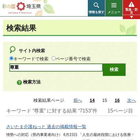
彩の国 埼玉県
緊急・防
情報を探す
メニュー
災
検索結果
サイト内検索
キーワードで検索
ページ番号で検索
検索方法
検索結果ページ
前へ
14
15
16
次へ
キーワード “尊重” に対する結果 “7153”件
15ページ目
さいたま介護ねっと 過去の掲載情報一覧
情勢への対応（県内事業者向け） 6月23日 「人生の最終段階における医療・