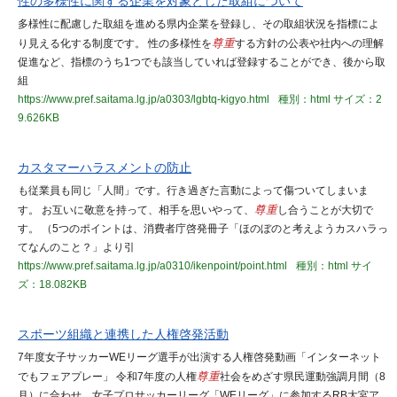
性の多様性に関する企業を対象とした取組について
多様性に配慮した取組を進める県内企業を登録し、その取組状況を指標によ
り見える化する制度です。 性の多様性を
尊重
する方針の公表や社内への理解
促進など、指標のうち1つでも該当していれば登録することができ、後から取
組
https://www.pref.saitama.lg.jp/a0303/lgbtq-kigyo.html
種別：html
サイズ：2
9.626KB
カスタマーハラスメントの防止
も従業員も同じ「人間」です。行き過ぎた言動によって傷ついてしまいま
す。 お互いに敬意を持って、相手を思いやって、
尊重
し合うことが大切で
す。 （5つのポイントは、消費者庁啓発冊子「ほのぼのと考えようカスハラっ
てなんのこと？」より引
https://www.pref.saitama.lg.jp/a0310/ikenpoint/point.html
種別：html
サイ
ズ：18.082KB
スポーツ組織と連携した人権啓発活動
7年度女子サッカーWEリーグ選手が出演する人権啓発動画「インターネット
でもフェアプレー」 令和7年度の人権
尊重
社会をめざす県民運動強調月間（8
月）に合わせ、女子プロサッカーリーグ「WEリーグ」に参加するRB大宮ア