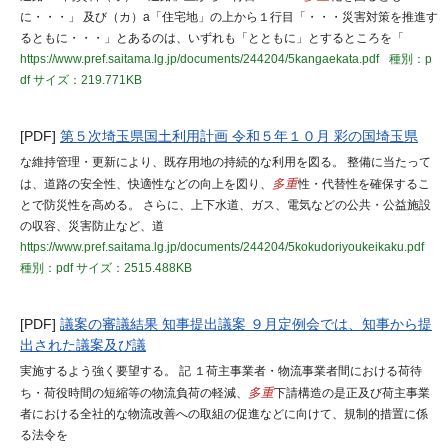
に・・・」 及び（カ）a「住宅地」の上から１行目「・・・災害対策を推進す
るともに・・・」とあるのは、いずれも「とともに」とするところを「
https://www.pref.saitama.lg.jp/documents/244204/5kangaekata.pdf
種別：p
df
サイズ：219.771KB
[PDF]
第５次埼玉県国土利用計画 令和５年１０月 彩の国埼玉県
な維持管理・更新により、既存用地の持続的な利用を図る。 整備に当たって
は、道路の安全性、快適性などの向上を図り、
多重
性・代替性を確保するこ
とで防災性を高める。 さらに、上下水道、ガス、電気などの公共・公益施設
の収容、災害防止など、道
https://www.pref.saitama.lg.jp/documents/244204/5kokudoriyoukeikaku.pdf
種別：pdf
サイズ：2515.488KB
[PDF]
議案の審議結果 知事提出議案 ９月定例会では、知事から提
出された議案及び議
実施するよう強く要望する。 記 １荷主事業者・物流事業者間における荷待
ち・荷役時間の短縮等の物流負荷の軽減、
多重
下請構造の是正及び荷主事業
者における全社的な物流改善への取組の促進などに向けて、規制的措置に係
る法令を