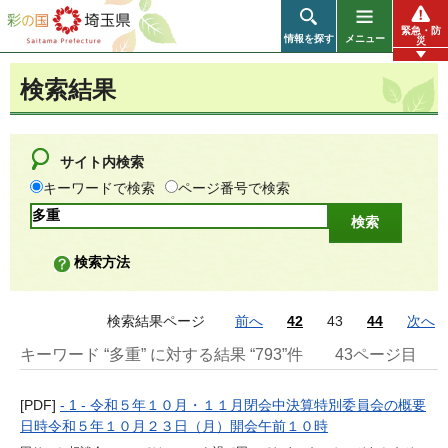
彩の国 埼玉県
緊急・防
情報を探す
メニュー
災
検索結果
サイト内検索
キーワードで検索
ページ番号で検索
検索方法
検索結果ページ
前へ
42
43
44
次へ
キーワード “多重” に対する結果 “793”件
43ページ目
[PDF]
- 1 - 令和５年１０月・１１月閉会中決算特別委員会の概要
日時令和５年１０月２３日（月）開会午前１０時