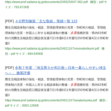
https://www.pref.saitama.lg.jp/documents/245625/047-062.pdf
種別：pdf
サ
イズ：793.872KB
[PDF]
４分野別施策「主な取組」実績一覧 123
費生活相談体制の強化・相談、苦情処理体制の充実・市町村の相談、苦情処
理体制の充実・外国人に対する相談体制の整備・
多重
債務対策・県内63市町
村の消費生活相談窓口開設状況週7日1市週6日1市週5日50市町週4日11市町村
週3
https://www.pref.saitama.lg.jp/documents/246212/r7omonatorikumi.pdf
種
別：pdf
サイズ：894.645KB
[PDF]
令和７年度 「埼玉県５か年計画～日本一暮らしやすい埼玉
へ～」 施策評価
費生活相談体制の強化・相談、苦情処理体制の充実・市町村の相談、苦情処
理体制の充実・外国人に対する相談体制の整備・
多重
債務対策・県内63市町
村の消費生活相談窓口開設状況週7日1市週6日1市週5日50市町週4日11市町村
週3
https://www.pref.saitama.lg.jp/documents/246212/r7sesakuhyoka.pdf
種別：
pdf
サイズ：3063.126KB