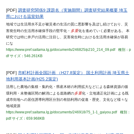
[PDF]
調査研究関係9 課題名（実施期間）調査研究結果概要 埼玉
県における温室効果
地域では生活用水不足が被災者の生活の質に悪影響を及ぼし続けており、災
害発生時の生活用水確保手段の堅牢化・
多重
化を進めていく必要がある。 本
研究では特に井戸の活用に注目し、災害発生時における生活用水確保が容易
にな
https://www.pref.saitama.lg.jp/documents/246825/p210_214_09.pdf
種別：p
df
サイズ：546.261KB
[PDF]
市町村計画全国計画 （H27.8策定） 国土利用計画 埼玉県土
地利用基本計画(H25.2策定)
活用した農地の集積・集約化・県産木材の利用拡大などによる森林資源の循
環利用・未整備区間の解消による道路網の
多重
化・立地適正化計画による既
成市街地への居住誘導利用区分別の有効利用の促進・歴史、文化など様々な
地域資源
https://www.pref.saitama.lg.jp/documents/246918/75_1-1_gaiyou.pdf
種別：
pdf
サイズ：659.968KB