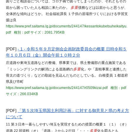
困りごと相談会については、コロナ禍で困ってしまったのか、それともその
前から困っていた人も相談に来たのか。
多重
債務などは以前からと思うが、
全体的な傾向はどうか。 社会福祉課長 １子供の居場所づくりにおける学習支
援は良
https://www.pref.saitama.lg.jp/documents/244147/kessantokubetsuheikaityu.
pdf
種別：pdf
サイズ：2081.795KB
[PDF]
- 1 - 令和５年９月定例会企画財政委員会の概要 日時令和５
年１０月６日（金）開会午前１０時２分
庄道路や東埼玉道路などの整備、県事業では、県土整備部の重点施策である
「ミッシングリンクの解消による道路網の
多重
化」や「直轄事業と連携した
骨太の道づくり」などの取組を見込んだものとしている。 白根委員 １都道府
県及び市町
https://www.pref.saitama.lg.jp/documents/244147/r0509kizai.pdf
種別：pdf
サイズ：266.034KB
[PDF]
「第５次埼玉県国土利用計画」に対する御意見と県の考え方
について
11 第３日本一暮らしやすい埼玉を実現するための措置の概要１ （１）（オ）
道路 22 同資料（オ）「道路」上から２行目「・・・
多重
化を図るとも