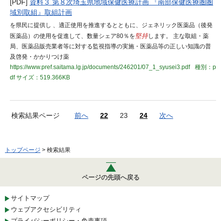
[PDF]
資料３ 第８次埼玉県地域保健医療計画 『南部保健医療圏圏
域別取組』取組計画
を県民に提供し 、適正使用を推進するとともに、ジェネリック医薬品（後発
医薬品）の使用を促進して、数量シェア80％を
堅持
します。 主な取組・薬
局、医薬品販売業者等に対する監視指導の実施・医薬品等の正しい知識の普
及啓発・かかりつけ薬
https://www.pref.saitama.lg.jp/documents/246201/07_1_syusei3.pdf
種別：p
df
サイズ：519.366KB
検索結果ページ
前へ
22
23
24
次へ
トップページ
> 検索結果
ページの先頭へ戻る
サイトマップ
ウェブアクセシビリティ
プライバシーポリシー・免責事項