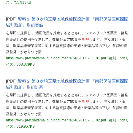
ズ：755.913KB
[PDF]
資料１ 第８次埼玉県地域保健医療計画 『南部保健医療圏圏
域別取組』取組実績
を県民に提供し 、適正使用を推進するとともに、ジェネリック医薬品（後発
医薬品）の使用を促進して、数量シェア80％を
堅持
します。 主な取組・薬
局、医薬品販売業者等に対する監視指導の実施・医薬品等の正しい知識の普
及啓発・かかりつけ薬
https://www.pref.saitama.lg.jp/documents/246201/07_1_01.pdf
種別：pdf
サ
イズ：568.379KB
[PDF]
資料２ 第８次埼玉県地域保健医療計画 『南部保健医療圏圏
域別取組』取組計画
を県民に提供し 、適正使用を推進するとともに、ジェネリック医薬品（後発
医薬品）の使用を促進して、数量シェア80％を
堅持
します。 主な取組・薬
局、医薬品販売業者等に対する監視指導の実施・医薬品等の正しい知識の普
及啓発・かかりつけ薬
https://www.pref.saitama.lg.jp/documents/246201/07_1_02.pdf
種別：pdf
サ
イズ：519.957KB