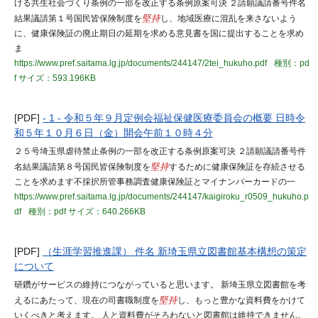
ける共生社会づくり条例の一部を改正する条例原案可決 ２請願議請番号件名
結果議請第１号国民皆保険制度を
堅持
し、地域医療に混乱を来さないよう
に、健康保険証の廃止期日の延期を求める意見書を国に提出することを求め
ま
https://www.pref.saitama.lg.jp/documents/244147/2tei_hukuho.pdf
種別：pd
f
サイズ：593.196KB
[PDF]
- 1 - 令和５年９月定例会福祉保健医療委員会の概要 日時令
和５年１０月６日（金）開会午前１０時４分
２５号埼玉県虐待禁止条例の一部を改正する条例原案可決 ２請願議請番号件
名結果議請第８号国民皆保険制度を
堅持
するために健康保険証を存続させる
ことを求めます不採択所管事務調査健康保険証とマイナンバーカードの一
https://www.pref.saitama.lg.jp/documents/244147/kaigiroku_r0509_hukuho.p
df
種別：pdf
サイズ：640.266KB
[PDF]
（生涯学習推進課） 件名 新埼玉県立図書館基本構想の策定
について
研鑽がサービスの維持につながっていると思います。 新埼玉県立図書館を考
えるにあたって、現在の司書職制度を
堅持
し、もっと豊かな資料費をかけて
いくべきと考えます。 人と資料費がそろわないと図書館は維持できません。