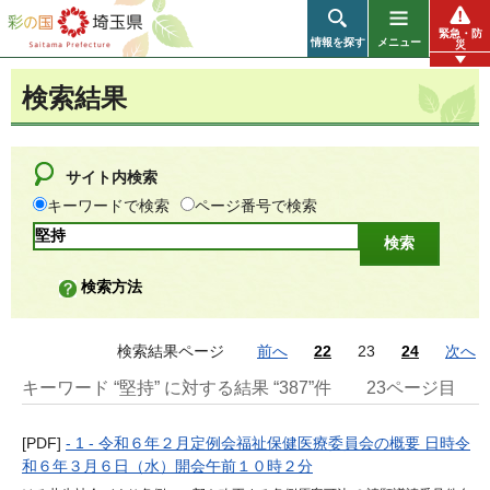
彩の国 埼玉県
緊急・防
情報を探す
メニュー
災
検索結果
サイト内検索
キーワードで検索
ページ番号で検索
検索方法
検索結果ページ
前へ
22
23
24
次へ
キーワード “堅持” に対する結果 “387”件
23ページ目
[PDF]
- 1 - 令和６年２月定例会福祉保健医療委員会の概要 日時令
和６年３月６日（水）開会午前１０時２分