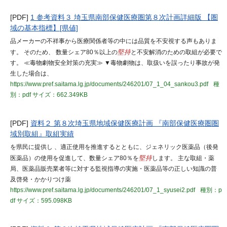
[PDF]
1 参考資料３ 埼玉県南部保健医療圏第８次計画詳細版 【圏
域の基本指標】[県値]
品メーカーの不祥事から医療関係者等の中には品質を不安視する声もありま
す。 そのため、 数量シェア80％以上の
堅持
と不安解消のための取組が必要で
す。 ≪毒物劇物安全対策の充実≫ ▼毒物劇物は、取扱いを誤ったり事故が発
生した場合は、
https://www.pref.saitama.lg.jp/documents/246201/07_1_04_sankou3.pdf
種
別：pdf
サイズ：662.349KB
[PDF]
資料２ 第８次埼玉県地域保健医療計画 『南部保健医療圏圏
域別取組』取組実績
を県民に提供し 、適正使用を推進するとともに、ジェネリック医薬品（後発
医薬品）の使用を促進して、数量シェア80％を
堅持
します。 主な取組・薬
局、医薬品販売業者等に対する監視指導の実施・医薬品等の正しい知識の普
及啓発・かかりつけ薬
https://www.pref.saitama.lg.jp/documents/246201/07_1_syusei2.pdf
種別：p
df
サイズ：595.098KB