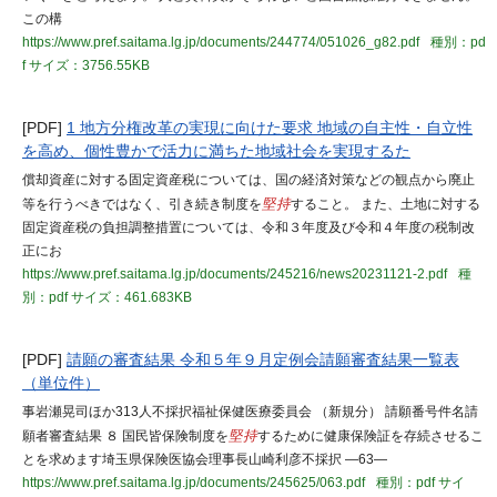
この構
https://www.pref.saitama.lg.jp/documents/244774/051026_g82.pdf
種別：pd
f
サイズ：3756.55KB
[PDF]
1 地方分権改革の実現に向けた要求 地域の自主性・自立性
を高め、個性豊かで活力に満ちた地域社会を実現するた
償却資産に対する固定資産税については、国の経済対策などの観点から廃止
等を行うべきではなく、引き続き制度を
堅持
すること。 また、土地に対する
固定資産税の負担調整措置については、令和３年度及び令和４年度の税制改
正にお
https://www.pref.saitama.lg.jp/documents/245216/news20231121-2.pdf
種
別：pdf
サイズ：461.683KB
[PDF]
請願の審査結果 令和５年９月定例会請願審査結果一覧表
（単位件）
事岩瀬晃司ほか313人不採択福祉保健医療委員会 （新規分） 請願番号件名請
願者審査結果 ８ 国民皆保険制度を
堅持
するために健康保険証を存続させるこ
とを求めます埼玉県保険医協会理事長山崎利彦不採択 ―63―
https://www.pref.saitama.lg.jp/documents/245625/063.pdf
種別：pdf
サイ