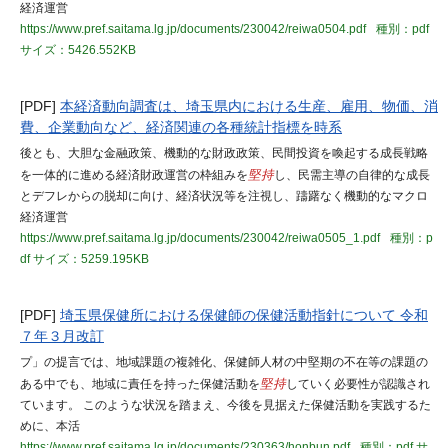
経済運営
https://www.pref.saitama.lg.jp/documents/230042/reiwa0504.pdf
種別：pdf
サイズ：5426.552KB
[PDF]
本経済動向調査は、埼玉県内における生産、雇用、物価、消
費、企業動向など、経済関連の各種統計指標を時系
後とも、大胆な金融政策、機動的な財政政策、民間投資を喚起する成長戦略
を一体的に進める経済財政運営の枠組みを
堅持
し、民需主導の自律的な成長
とデフレからの脱却に向け、経済状況等を注視し、躊躇なく機動的なマクロ
経済運営
https://www.pref.saitama.lg.jp/documents/230042/reiwa0505_1.pdf
種別：p
df
サイズ：5259.195KB
[PDF]
埼玉県保健所における保健師の保健活動指針について 令和
７年３月改訂
プ」の提言では、地域課題の複雑化、保健師人材の中堅期の不在等の課題の
ある中でも、地域に責任を持った保健活動を
堅持
していく必要性が認識され
ています。 このような状況を踏まえ、今後を見据えた保健活動を実践するた
めに、本活
https://www.pref.saitama.lg.jp/documents/230363/honbun.pdf
種別：pdf
サ