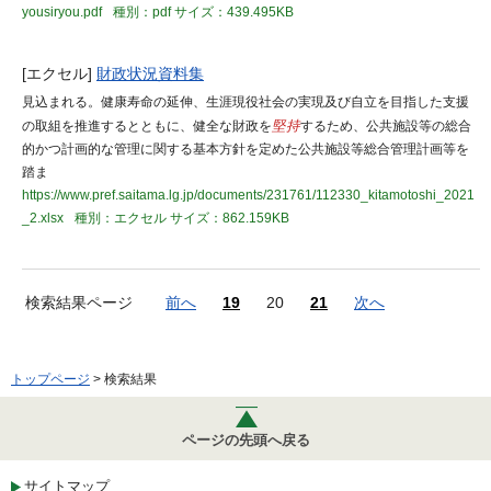
yousiryou.pdf
種別：pdf
サイズ：439.495KB
[エクセル]
財政状況資料集
見込まれる。健康寿命の延伸、生涯現役社会の実現及び自立を目指した支援
の取組を推進するとともに、健全な財政を
堅持
するため、公共施設等の総合
的かつ計画的な管理に関する基本方針を定めた公共施設等総合管理計画等を
踏ま
https://www.pref.saitama.lg.jp/documents/231761/112330_kitamotoshi_2021
_2.xlsx
種別：エクセル
サイズ：862.159KB
検索結果ページ
前へ
19
20
21
次へ
トップページ
> 検索結果
ページの先頭へ戻る
サイトマップ