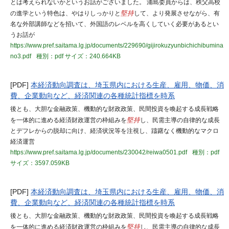
とは考えられないかというお話がございました。 浦島委員からは、秩父高校
の進学という特色は、やはりしっかりと
堅持
して、より発展させながら、有
名な外部講師などを招いて、外国語のレベルを高くしていく必要があるとい
うお話が
https://www.pref.saitama.lg.jp/documents/229690/gijirokuzyunbichichibumina
no3.pdf
種別：pdf
サイズ：240.664KB
[PDF]
本経済動向調査は、埼玉県内における生産、雇用、物価、消
費、企業動向など、経済関連の各種統計指標を時系
後とも、大胆な金融政策、機動的な財政政策、民間投資を喚起する成長戦略
を一体的に進める経済財政運営の枠組みを
堅持
し、民需主導の自律的な成長
とデフレからの脱却に向け、経済状況等を注視し、躊躇なく機動的なマクロ
経済運営
https://www.pref.saitama.lg.jp/documents/230042/reiwa0501.pdf
種別：pdf
サイズ：3597.059KB
[PDF]
本経済動向調査は、埼玉県内における生産、雇用、物価、消
費、企業動向など、経済関連の各種統計指標を時系
後とも、大胆な金融政策、機動的な財政政策、民間投資を喚起する成長戦略
を一体的に進める経済財政運営の枠組みを
堅持
し、民需主導の自律的な成長