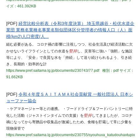
イズ：461.392KB
[PDF]
経営比較分析表（令和3年度決算） 埼玉県越谷・松伏水道企
業団 業務名業種名事業名類似団体区分管理者の情報人口（人）面
積(km2)人口密度(人...
組む必要がある。 コロナ禍の影響に注視しつつ、社会生活及び経済活動に欠
かせないライフラインとしての水道を
堅持
し、災害等に強い「強靭」な施設
等により、「安全」で良質な水を「持続」して送り続けられるよう、引き続
き、長期的・効率的な計
https://www.pref.saitama.lg.jp/documents/230743/77.pdf
種別：pdf
サイズ：
91.662KB
[PDF]
令和４年度ＳＡＩＴＡＭＡ社会貢献賞 一般社団法人 日本シ
ョーファー協会
・ケアマネージャー等との連携。 ・フードドライブ＆フードパントリーに特
化した活動（ジャストインタイムでの支援）を
堅持
してきましたが、コロナ
禍になってから寄贈品や収集品が激減したため、食糧を貯蔵して常に少量を
現物保管で
https://www.pref.saitama.lg.jp/documents/230755/syouhuxa_katudouhaxtupix