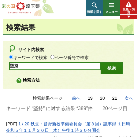
彩の国 埼玉県
緊急・防
情報を探す
メニュー
災
検索結果
サイト内検索
キーワードで検索
ページ番号で検索
検索方法
検索結果ページ
前へ
19
20
21
次へ
キーワード “堅持” に対する結果 “389”件
20ページ目
[PDF]
1 / 20 秩父・皆野新校準備委員会（第３回）議事録 １日時
令和５年１１月３０日（木）午後１時３０分開会