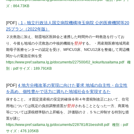
ズ：864.73KB
[PDF]
- 1 - 独立行政法人国立病院機構埼玉病院 公的医療機関等20
25プラン（2022年版）
２次救急に加え、朝霞地区医師会と連携した時間外の一時救急を行ってお
り、今後も地域の小児救急の中核的機能を
堅持
する。 ・周産期医療地域周産
期母子医療センターの認定を受け、MFICU3床、NICU12床を整備して周辺機
関からの緊急症例を受
https://www.pref.saitama.lg.jp/documents/227500/02_kokuritusaitama.pdf
種
別：pdf
サイズ：189.791KB
[PDF]
4 地方分権改革の実現に向けた要求 地域の自主性・自立性
を高め、個性豊かで活力に満ちた地域社会を実現するた
保すること。 オ固定資産税の安定的確保令和４年度税制改正において、住宅
用地については既定の負担調整措置が
堅持
されることとなった一方、商業地
等については課税標準額の上昇幅を、 評価額の２．５％に抑制する特別な措
置が講じ
https://www.pref.saitama.lg.jp/documents/228781/81besshi8.pdf
種別：pdf
サイズ：476.105KB