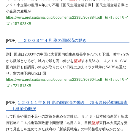
／２１小企業の雇用４年ぶり不足【国民生活金融公庫】 国民生活金融公庫は
小企業の雇用が
https://www.pref.saitama.lg.jp/documents/22395/307884.pdf
種別：pdf
サイ
ズ：157.923KB
[PDF]
２００３年４月 彩の国経済の動き
測】 国連は2003年の中国に実質国内総生産成長率を7.7%と予測。 昨年7.9%
から微減となるが、域内で最も高い伸びを
堅持
する見込み。 ４／１９ ＧＷ
国内旅行も低調長い休みが取りにくい日程に加えイラク戦争にSARSも重な
り、空の便予約状況は 国
https://www.pref.saitama.lg.jp/documents/22395/307904.pdf
種別：pdf
サイ
ズ：721.513KB
[PDF]
1 ２０１１年８月 彩の国経済の動き ―埼玉県経済動向調査
― １経済の概況
して円高や電力不足への対策を進める方針だ。 ８／３（日本経済新聞）新成
長戦略ＦＴＡ推進強調政府中間整理「名目３％」目標
堅持
東日本大震災を受
けて見直しを進めてきた政府の「新成長戦略」の中間整理が明らかになっ