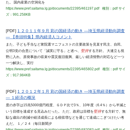
た。 国内産業の空洞化を
https://www.pref.saitama.lg.jp/documents/22395/461197.pdf
種別：pdf
サイ
ズ：991.258KB
[PDF]
1 ２０１１年９月 彩の国経済の動き ―埼玉県経済動向調査
― 【巻頭特集】県内経済人コメント
また、子ども手当など衆院選マニフェストの主要政策を見直す民主、自民、
公明3党の合意について「誠実に守る」と述べ、
堅持
する方針。 大連立も視
野に入れ、原発事故の収束や震災復旧復興、厳しい経済情勢の対応など一つ
一つ解決し、実行
https://www.pref.saitama.lg.jp/documents/22395/465802.pdf
種別：pdf
サイ
ズ：917.984KB
[PDF]
1 ２０１２年１月 彩の国経済の動き ―埼玉県経済動向調査
― １経済の概況
度の赤字は15兆5000億円程度、ＧＤＰ比で3％、10年度（6.4％）から半減と
いう目標を達成する見込みだった。 ただ、政府は目標を
堅持
する方針で、無
駄な歳出の削減や経済成長による税収増などを通じて達成にこぎつけたい考
えだ。 １／２４（毎日新聞夕
https://www.pref.saitama.lg.jp/documents/22395/482083.pdf
種別：pdf
サイ