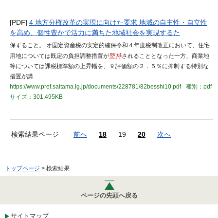
[PDF]
4 地方分権改革の実現に向けた要求 地域の自主性・自立性
を高め、個性豊かで活力に満ちた地域社会を実現するた
保すること。 オ固定資産税の安定的確保令和４年度税制改正において、住宅
用地については既定の負担調整措置が
堅持
されることとなった一方、商業地
等については課税標準額の上昇幅を、 9 評価額の２．５％に抑制する特別な
措置が講
https://www.pref.saitama.lg.jp/documents/228781/82besshi10.pdf
種別：pdf
サイズ：301.495KB
検索結果ページ
前へ
18
19
20
次へ
トップページ
> 検索結果
ページの先頭へ戻る
サイトマップ