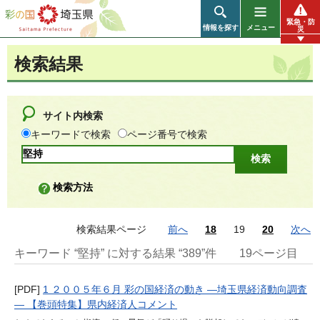
彩の国 埼玉県
緊急・防
情報を探す
メニュー
災
検索結果
サイト内検索
キーワードで検索
ページ番号で検索
検索方法
検索結果ページ
前へ
18
19
20
次へ
キーワード “堅持” に対する結果 “389”件
19ページ目
[PDF]
1 ２００５年６月 彩の国経済の動き ―埼玉県経済動向調査
― 【巻頭特集】県内経済人コメント