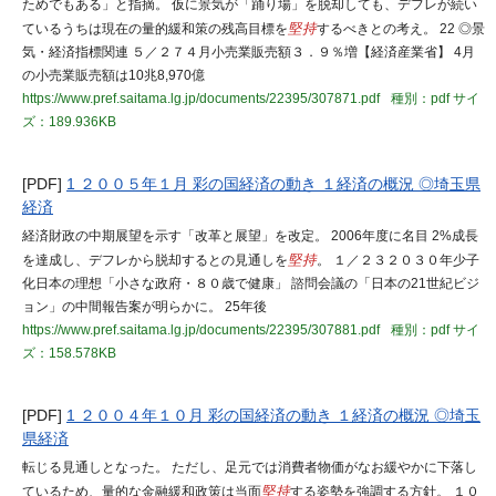
ためでもある」と指摘。 仮に景気が「踊り場」を脱却しても、デフレが続い
ているうちは現在の量的緩和策の残高目標を
堅持
するべきとの考え。 22 ◎景
気・経済指標関連 ５／２７４月小売業販売額３．９％増【経済産業省】 4月
の小売業販売額は10兆8,970億
https://www.pref.saitama.lg.jp/documents/22395/307871.pdf
種別：pdf
サイ
ズ：189.936KB
[PDF]
1 ２００５年１月 彩の国経済の動き １経済の概況 ◎埼玉県
経済
経済財政の中期展望を示す「改革と展望」を改定。 2006年度に名目 2%成長
を達成し、デフレから脱却するとの見通しを
堅持
。 １／２３２０３０年少子
化日本の理想「小さな政府・８０歳で健康」 諮問会議の「日本の21世紀ビジ
ョン」の中間報告案が明らかに。 25年後
https://www.pref.saitama.lg.jp/documents/22395/307881.pdf
種別：pdf
サイ
ズ：158.578KB
[PDF]
1 ２００４年１０月 彩の国経済の動き １経済の概況 ◎埼玉
県経済
転じる見通しとなった。 ただし、足元では消費者物価がなお緩やかに下落し
ているため、量的な金融緩和政策は当面
堅持
する姿勢を強調する方針。 １０