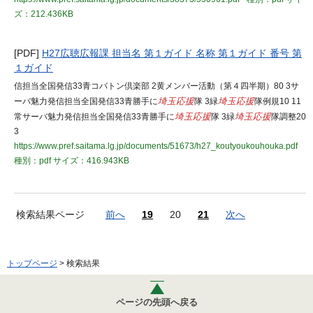
ズ：212.436KB
[PDF]
H27広聴広報課 担当名 第１ガイド 名称 第１ガイド 番号 第
１ガイド
信担当全国発信33青コバトン倶楽部 2黄メンバー活動（第４四半期）80 3サ
ーバ魅力発信担当全国発信33青勝手に
埼玉応援
隊 3緑
埼玉応援
隊例規10 11
常サーバ魅力発信担当全国発信33青勝手に
埼玉応援
隊 3緑
埼玉応援
隊調整20
3
https://www.pref.saitama.lg.jp/documents/51673/h27_koutyoukouhouka.pdf
種別：pdf
サイズ：416.943KB
検索結果ページ
前へ
19
20
21
次へ
トップページ
> 検索結果
ページの先頭へ戻る