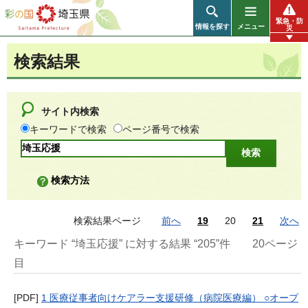
彩の国 埼玉県
緊急・防
情報を探す
メニュー
災
検索結果
サイト内検索
キーワードで検索
ページ番号で検索
検索方法
検索結果ページ
前へ
19
20
21
次へ
キーワード “埼玉応援” に対する結果 “205”件
20ページ
目
[PDF]
1 医療従事者向けケアラー支援研修（病院医療編） ○オープ