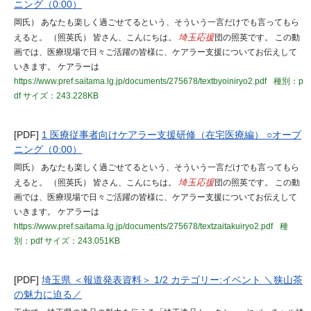
ニング（0:00）
岡氏） あなたも楽しく過ごせてるという、そういう一言だけでも言ってもら
えると。 （照英氏） 皆さん、こんにちは。
埼玉応援
団の照英です。 この動
画では、医療現場で日々ご活躍の皆様に、ケアラー支援についてお伝えして
いきます。 ケアラーは
https://www.pref.saitama.lg.jp/documents/275678/textbyoiniryo2.pdf
種別：p
df
サイズ：243.228KB
[PDF]
1 医療従事者向けケアラー支援研修（在宅医療編） ○オープ
ニング（0:00）
岡氏） あなたも楽しく過ごせてるという、そういう一言だけでも言ってもら
えると。 （照英氏） 皆さん、こんにちは。
埼玉応援
団の照英です。 この動
画では、医療現場で日々ご活躍の皆様に、ケアラー支援についてお伝えして
いきます。 ケアラーは
https://www.pref.saitama.lg.jp/documents/275678/textzaitakuiryo2.pdf
種
別：pdf
サイズ：243.051KB
[PDF]
埼玉県 ＜報道発表資料＞ 1/2 カテゴリー:イベント ＼狭山茶
の魅力に迫る／