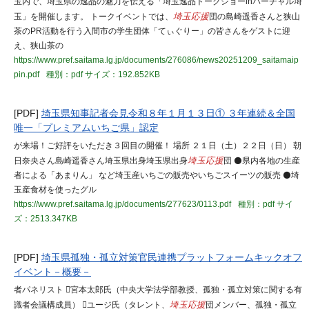
玉内で、埼玉県の逸品の魅力を伝える「埼玉逸品トークショーinバーチャル埼
玉」を開催します。 トークイベントでは、
埼玉応援
団の島崎遥香さんと狭山
茶のPR活動を行う入間市の学生団体「てぃぐりー」の皆さんをゲストに迎
え、狭山茶の
https://www.pref.saitama.lg.jp/documents/276086/news20251209_saitamaip
pin.pdf
種別：pdf
サイズ：192.852KB
[PDF]
埼玉県知事記者会見令和８年１月１３日① ３年連続＆全国
唯一「プレミアムいちご県」認定
が来場！ご好評をいただき３回目の開催！ 場所 ２１日（土）２２日（日） 朝
日奈央さん島崎遥香さん埼玉県出身埼玉県出身
埼玉応援
団 ⚫県内各地の生産
者による「あまりん」 など埼玉産いちごの販売やいちごスイーツの販売 ⚫埼
玉産食材を使ったグル
https://www.pref.saitama.lg.jp/documents/277623/0113.pdf
種別：pdf
サイ
ズ：2513.347KB
[PDF]
埼玉県孤独・孤立対策官民連携プラットフォームキックオフ
イベント－概要－
者パネリスト 宮本太郎氏（中央大学法学部教授、孤独・孤立対策に関する有
識者会議構成員） ユージ氏（タレント、
埼玉応援
団メンバー、孤独・孤立