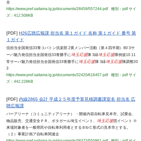
全
https://www.pref.saitama.lg.jp/documents/28459/557244.pdf
種別：pdf
サイ
ズ：412.508KB
[PDF]
H26広聴広報課 担当名 第１ガイド 名称 第１ガイド 番号 第
１ガイド
信担当全国発信33青コバトン倶楽部 2黄メンバー活動（第４四半期）80 3サ
ーバ魅力発信担当全国発信33青勝手に
埼玉応援
隊 3緑
埼玉応援
隊例規10 11
常サーバ魅力発信担当全国発信33青勝手に
埼玉応援
隊 3緑
埼玉応援
隊調整20
3
https://www.pref.saitama.lg.jp/documents/32420/616457.pdf
種別：pdf
サイ
ズ：442.228KB
[PDF]
内線2865 会計 平成２５年度予算見積調書課室名 担当名 広
聴広報課
パーアリーナ（コミュニティアリーナ） ・開催内容自転車見本市、試乗会、
物品販売、交通安全ＰＲ、ポタガール埼玉イベント、
埼玉応援
団イベント ※
来場対象者を一般県民や自転車利用者とするＢtoＣ形式の見本市とする。
（２）事業計画ア自転車関連企
https://www.pref.saitama.lg.jp/documents/38373/550961.pdf
種別：pdf
サイ