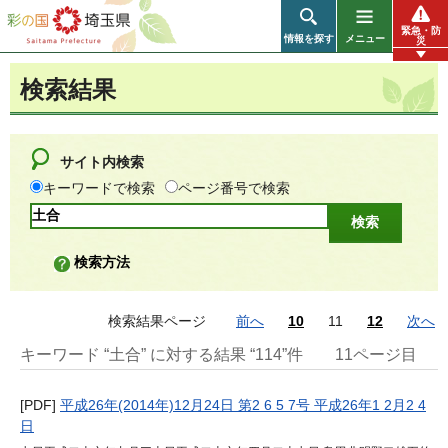
彩の国 埼玉県
緊急・防
情報を探す
メニュー
災
検索結果
サイト内検索
キーワードで検索
ページ番号で検索
検索方法
検索結果ページ
前へ
10
11
12
次へ
キーワード “土合” に対する結果 “114”件
11ページ目
[PDF]
平成26年(2014年)12月24日 第2 6 5 7号 平成26年1 2月2 4
日