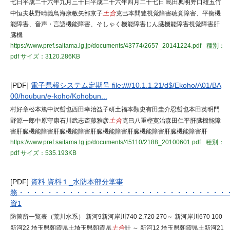
七日平成二十六年九月三十日平成二十六年四月二十七日 島田典明野口雄五竹
中恒夫荻野晴義鳥海康敏矢部京子
土合
克巳本間豊視覚障害聴覚障害、平衡機
能障害、音声・言語機能障害、そしゃく機能障害じん臓機能障害視覚障害肝
臓機
https://www.pref.saitama.lg.jp/documents/43774/2657_20141224.pdf
種別：
pdf
サイズ：3120.286KB
[PDF]
電子県報システム定期号 file:////10.1.1.21/d$/Ekoho/A01/BA
00/houbun/e-koho/Kohobun...
村好章松本篤中沢哲也西田幸治益子研土福本顕史有田圭介忍哲也本田英明門
野源一郎中原守康石川武志斎藤雅彦
土合
克巳八重樫寛治森田仁平肝臓機能障
害肝臓機能障害肝臓機能障害肝臓機能障害肝臓機能障害肝臓機能障害肝
https://www.pref.saitama.lg.jp/documents/45110/2188_20100601.pdf
種別：
pdf
サイズ：535.193KB
[PDF]
資料 資料１_水防本部分掌事
務・・・・・・・・・・・・・・・・・・・・・・・・・・・・・
資1
防箇所一覧表（荒川水系） 新河9新河岸川740 2,720 270～ 新河岸川670 100
新河22 埼玉県朝霞県土埼玉県朝霞県
土合
計 ～ 新河12 埼玉県朝霞県土新河21