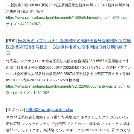
～ 新河岸川新河8 800新河20 埼玉県朝霞県土新河岸川～ 2,340 新河岸川新河
岸川新河7新河岸川新河
https://www.pref.saitama.lg.jp/documents/4580/r8shiryouhen.pdf
種別：pdf
サイズ：4420.049KB
[PDF]
氏名氏名（フリガナ）医療機関名称郵便番号医療機関所在地
医療機関電話番号担当する診療科名有効期限開始日有効期限終了
日
竹広晃シンタケヒロアキ社会医療法人熊谷総合病院360-8567埼玉県熊谷市中
西四丁目５番１号0485210065眼科2022/04/07 2027/03/31
土合
克巳ドアイカ
ツミ社会医療法人熊谷総合病院360-8567埼玉県熊谷市中西四丁目５番１号04
85210065内科2022/03/01 2027/02/28 橋本健
https://www.pref.saitama.lg.jp/documents/52722/080603nanbyousitei.pdf
種
別：pdf
サイズ：1481.9KB
[エクセル]
080603nanbyousitei.xlsx
キコ 埼玉県熊谷市西四丁目５番１号 菊地俊介 キクチシュンスケ 2022/07/02
新竹広晃 シンタケヒロアキ
土合
克巳 ドアイカツミ 橋本健 ハシモトケン 橋本
郁郎 ハシモトイクオ 川島清隆 カワシマキヨタカ 2021/10/18 中川彩 ナカガワ