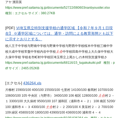
アヤ 濱田英
https://www.pref.saitama.lg.jp/documents/52722/080603nanbyousitei.xlsx
種別：エクセル
サイズ：380.27KB
[PDF]
Ⅵ埼玉県立特別支援学校の通学区域 【令和７年９月１日現
在】 ※通学区域については、通学・訪問による教育形態とも以下
に示すとおりとする。
校八王子中学校与野南中学校与野東中学校与野西中学校桜木中学校三橋中学
校大成中学校常盤中学校内谷中学校
土合
中学校田島中学校上大久保中学校大
久保中学校 学校名市町村中学校区埼玉県立上尾かしの木特別支援学校さ
https://www.pref.saitama.lg.jp/documents/68116/15_tugakukuiki.pdf
種別：p
df
サイズ：2465.052KB
[エクセル]
436264.xls
片柳村 15900/100 400/100 15500/100 七里村 14100/100 春岡村 10700/100
10600/100 105 中央区（与野市） 3400/100 106 桜区 12800/100
土合
村２－
１ 3300/100 大久保村 9500/100 107 浦和区（浦和市４－２） 108 南区 5200/
100 浦和市４－３ 4300/100
土合
村２－２ 200/100 X 美笹村２－２ 700/100
109 緑区 45800/100 1800/100 43900/100 43600/100 浦和市４－４