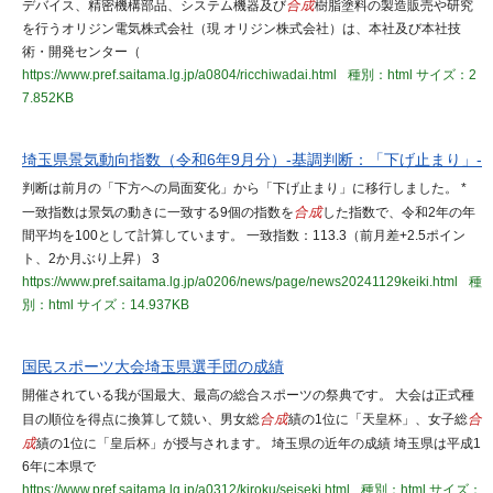
デバイス、精密機構部品、システム機器及び
合成
樹脂塗料の製造販売や研究
を行うオリジン電気株式会社（現 オリジン株式会社）は、本社及び本社技
術・開発センター（
https://www.pref.saitama.lg.jp/a0804/ricchiwadai.html
種別：html
サイズ：2
7.852KB
埼玉県景気動向指数（令和6年9月分）-基調判断：「下げ止まり」-
判断は前月の「下方への局面変化」から「下げ止まり」に移行しました。 *
一致指数は景気の動きに一致する9個の指数を
合成
した指数で、令和2年の年
間平均を100として計算しています。 一致指数：113.3（前月差+2.5ポイン
ト、2か月ぶり上昇） 3
https://www.pref.saitama.lg.jp/a0206/news/page/news20241129keiki.html
種
別：html
サイズ：14.937KB
国民スポーツ大会埼玉県選手団の成績
開催されている我が国最大、最高の総合スポーツの祭典です。 大会は正式種
目の順位を得点に換算して競い、男女総
合成
績の1位に「天皇杯」、女子総
合
成
績の1位に「皇后杯」が授与されます。 埼玉県の近年の成績 埼玉県は平成1
6年に本県で
https://www.pref.saitama.lg.jp/a0312/kiroku/seiseki.html
種別：html
サイズ：