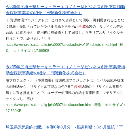
令和6年度埼玉県サーキュラーエコノミー型ビジネス創出支援補助
金採択事業者の紹介（日榮新化株式会社）
ト 資源循環プロジェクトは、これまで資源として回収・再利⽤されることな
く廃棄・焼却されていたラベル台紙を再⽣PET
合成
紙製の「リサイクル専⽤
台紙」に置き換え、使⽤後に有価物として回収し、マテリアルリサイクルを
⾏うことで、繰り返し「リサ
https://www.pref.saitama.lg.jp/a0507/circular/hojyo/r6/nichieishinka.html
種
別：html
サイズ：17.665KB
令和5年度埼玉県サーキュラーエコノミー型ビジネス創出事業費補
助金採択事業者の紹介（日榮新化株式会社）
環プロジェクト」 （事業概要）資源循環プロジェクトは、ラベル台紙を従来
の剥離紙から、リサイクル可能な白色P E T
合成
紙製の「リサイクル専用台
紙」に置き換えることで、ユーザー使用後の台紙を有価回収、マテリアルリ
サイクルし、再び
https://www.pref.saitama.lg.jp/a0507/circular/neion.html
種別：html
サイズ：
17.539KB
埼玉県景気動向指数（令和6年8月分）-基調判断：3か月連続「下