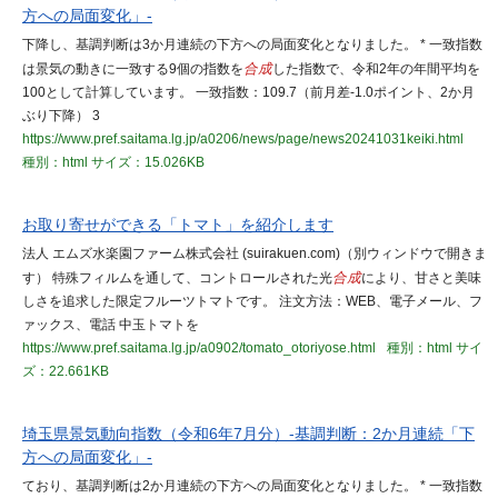
方への局面変化」-
下降し、基調判断は3か月連続の下方への局面変化となりました。 * 一致指数
は景気の動きに一致する9個の指数を
合成
した指数で、令和2年の年間平均を
100として計算しています。 一致指数：109.7（前月差-1.0ポイント、2か月
ぶり下降） 3
https://www.pref.saitama.lg.jp/a0206/news/page/news20241031keiki.html
種別：html
サイズ：15.026KB
お取り寄せができる「トマト」を紹介します
法人 エムズ水楽園ファーム株式会社 (suirakuen.com)（別ウィンドウで開きま
す） 特殊フィルムを通して、コントロールされた光
合成
により、甘さと美味
しさを追求した限定フルーツトマトです。 注文方法：WEB、電子メール、フ
ァックス、電話 中玉トマトを
https://www.pref.saitama.lg.jp/a0902/tomato_otoriyose.html
種別：html
サイ
ズ：22.661KB
埼玉県景気動向指数（令和6年7月分）-基調判断：2か月連続「下
方への局面変化」-
ており、基調判断は2か月連続の下方への局面変化となりました。 * 一致指数