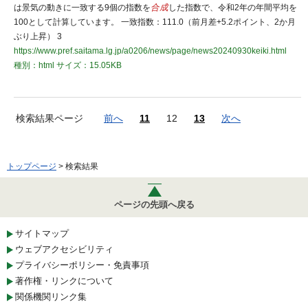
は景気の動きに一致する9個の指数を
合成
した指数で、令和2年の年間平均を
100として計算しています。 一致指数：111.0（前月差+5.2ポイント、2か月
ぶり上昇） 3
https://www.pref.saitama.lg.jp/a0206/news/page/news20240930keiki.html
種別：html
サイズ：15.05KB
検索結果ページ
前へ
11
12
13
次へ
トップページ
> 検索結果
ページの先頭へ戻る
サイトマップ
ウェブアクセシビリティ
プライバシーポリシー・免責事項
著作権・リンクについて
関係機関リンク集