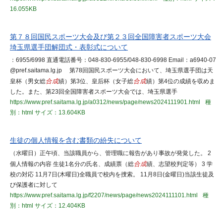
16.055KB
第７８回国民スポーツ大会及び第２３回全国障害者スポーツ大会
埼玉県選手団解団式・表彰式について
：6955/6998 直通電話番号：048-830-6955/048-830-6998 Email：a6940-07
@pref.saitama.lg.jp 第78回国民スポーツ大会において、埼玉県選手団は天
皇杯（男女総
合成
績）第3位、皇后杯（女子総
合成
績）第4位の成績を収めま
した。また、第23回全国障害者スポーツ大会では、埼玉県選手
https://www.pref.saitama.lg.jp/a0312/news/page/news2024111901.html
種
別：html
サイズ：13.604KB
生徒の個人情報を含む書類の紛失について
（水曜日）正午頃、当該職員から、管理職に報告があり事故が発覚した。 2
個人情報の内容 生徒1名分の氏名、成績票（総
合成
績、志望校判定等） 3 学
校の対応 11月7日(木曜日)全職員で校内を捜索。 11月8日(金曜日)当該生徒及
び保護者に対して
https://www.pref.saitama.lg.jp/f2207/news/page/news2024111101.html
種
別：html
サイズ：12.404KB