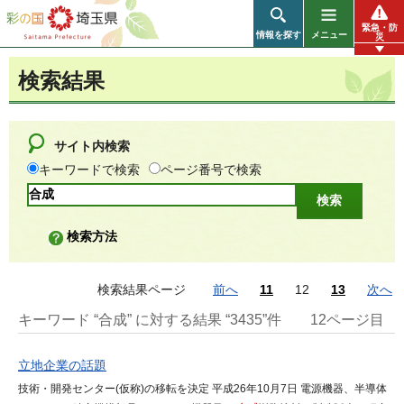
彩の国 埼玉県
緊急・防
情報を探す
メニュー
災
検索結果
サイト内検索
キーワードで検索
ページ番号で検索
検索方法
検索結果ページ
前へ
11
12
13
次へ
キーワード “合成” に対する結果 “3435”件
12ページ目
立地企業の話題
技術・開発センター(仮称)の移転を決定 平成26年10月7日 電源機器、半導体