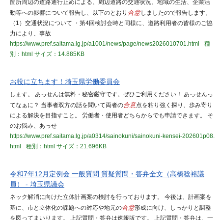
箇所周辺の道路通行止めによる、周辺道路の交通状況、地域の生活、企業活
動等への影響について報告し、以下のとおり
合意
しましたので報告します。
（1）交通状況について ・第4回検討会時と同様に、道路利用者の皆様のご協
力により、事故
https://www.pref.saitama.lg.jp/a1001/news/page/news2026010701.html
種
別：html
サイズ：14.885KB
お役に立ちます！埼玉県労働委員会
します。 あっせんは無料・秘密厳守です。ぜひご利用ください！ あっせんっ
てなぁに？ 当事者双方の話を聞いて両者の
合意
点を粘り強く探り、歩み寄り
による解決を目指すこと。 労働者・使用者どちらからでも申請できます。 そ
のお悩み、あっせ
https://www.pref.saitama.lg.jp/a0314/sainokuni/sainokuni-kensei-202601p08.
html
種別：html
サイズ：21.696KB
令和7年12月定例会 一般質問 質疑質問・答弁全文（高橋稔裕議
員） - 埼玉県議会
ネック解消に向けた立体計画案の検討を行っております。 今後は、計画案を
基に、市と立体化の課題への対応や地元の
合意
形成に向け、しっかりと調整
を図ってまいります。 上記質問・答弁は速報版です。 上記質問・答弁は、一