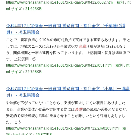
https://www.pref.saitama.lg.jp/e1601/gikai-gaiyou/r0412/g062.html
種別：ht
ml
サイズ：21.623KB
令和4年12月定例会 一般質問 質疑質問・答弁全文（千葉達也議
員） - 埼玉県議会
ことで、農家負担なく10％の市町村負担で実施できる事業もあります。 県と
しては、地域のニーズに合わせた事業選択や
合意
形成が適切に行われるよ
う、関係機関と一層の連携を図ってまいります。 上記質問・答弁は速報版で
す。 上記質問・答
https://www.pref.saitama.lg.jp/e1601/gikai-gaiyou/r0412/j051.html
種別：ht
ml
サイズ：22.758KB
令和7年12月定例会 一般質問 質疑質問・答弁全文（小早川一博議
員） - 埼玉県議会
や理解が広がっていないことから、支援が拡大しにくい状況にありました。
また、企業や団体が食品を寄附する際には
合意
書の締結が必要となるなど、
安定的で持続可能な活動に発展させることが難しいという課題もありまし
た。 こう
https://www.pref.saitama.lg.jp/e1601/gikai-gaiyou/r0712/2/k/0103.html
種
別：html
サイズ：26.872KB