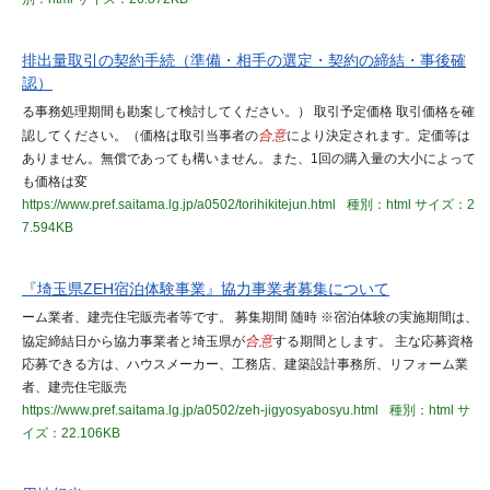
排出量取引の契約手続（準備・相手の選定・契約の締結・事後確
認）
る事務処理期間も勘案して検討してください。） 取引予定価格 取引価格を確
認してください。（価格は取引当事者の
合意
により決定されます。定価等は
ありません。無償であっても構いません。また、1回の購入量の大小によって
も価格は変
https://www.pref.saitama.lg.jp/a0502/torihikitejun.html
種別：html
サイズ：2
7.594KB
『埼玉県ZEH宿泊体験事業』協力事業者募集について
ーム業者、建売住宅販売者等です。 募集期間 随時 ※宿泊体験の実施期間は、
協定締結日から協力事業者と埼玉県が
合意
する期間とします。 主な応募資格
応募できる方は、ハウスメーカー、工務店、建築設計事務所、リフォーム業
者、建売住宅販売
https://www.pref.saitama.lg.jp/a0502/zeh-jigyosyabosyu.html
種別：html
サ
イズ：22.106KB