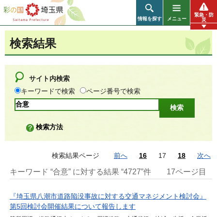
彩の国 埼玉県
緊急・防
情報を探す
メニュー
災
検索結果
サイト内検索
キーワードで検索
ページ番号で検索
検索方法
検索結果ページ
前へ
16
17
18
次へ
キーワード “合意” に対する結果 “4727”件
17ページ目
『埼玉県八潮市道路陥没事故に対する交通マネジメント検討会』
第5回検討会開催結果について報告します