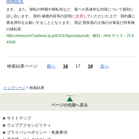
用地担当
ます。 また、移転の時期や移転先など、個々の具体的な内容について個別に
話し合います。 契約 補償内容等の説明に
合意
していただいた上で、契約書に
署名押印をお願いすることとなります。 登記 買収地の土地の分筆及び所有権
の移転登
https://www.pref.saitama.lg.jp/b1010/gyoudayouti/
種別：html
サイズ：25.6
45KB
検索結果ページ
前へ
16
17
18
次へ
トップページ
> 検索結果
ページの先頭へ戻る
サイトマップ
ウェブアクセシビリティ
プライバシーポリシー・免責事項