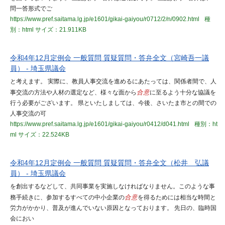
問一答形式でご
https://www.pref.saitama.lg.jp/e1601/gikai-gaiyou/r0712/2/n/0902.html
種
別：html
サイズ：21.911KB
令和4年12月定例会 一般質問 質疑質問・答弁全文（宮崎吾一議
員） - 埼玉県議会
と考えます。 実際に、教員人事交流を進めるにあたっては、関係者間で、人
事交流の方法や人材の選定など、様々な面から
合意
に至るよう十分な協議を
行う必要がございます。 県といたしましては、今後、さいたま市との間での
人事交流の可
https://www.pref.saitama.lg.jp/e1601/gikai-gaiyou/r0412/d041.html
種別：ht
ml
サイズ：22.524KB
令和4年12月定例会 一般質問 質疑質問・答弁全文（松井 弘議
員） - 埼玉県議会
を創出するなどして、共同事業を実施しなければなりません。このような事
務手続きに、参加するすべての中小企業の
合意
を得るためには相当な時間と
労力がかかり、普及が進んでいない原因となっております。 先日の、臨時国
会におい