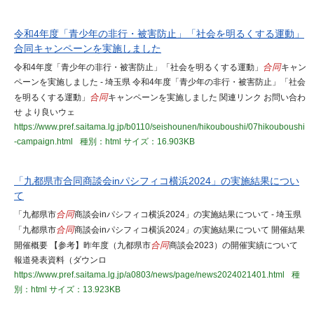
令和4年度「青少年の非行・被害防止」「社会を明るくする運動」
合同キャンペーンを実施しました
令和4年度「青少年の非行・被害防止」「社会を明るくする運動」
合同
キャン
ペーンを実施しました - 埼玉県 令和4年度「青少年の非行・被害防止」「社会
を明るくする運動」
合同
キャンペーンを実施しました 関連リンク お問い合わ
せ より良いウェ
https://www.pref.saitama.lg.jp/b0110/seishounen/hikouboushi/07hikouboushi
-campaign.html
種別：html
サイズ：16.903KB
「九都県市合同商談会inパシフィコ横浜2024」の実施結果につい
て
「九都県市
合同
商談会inパシフィコ横浜2024」の実施結果について - 埼玉県
「九都県市
合同
商談会inパシフィコ横浜2024」の実施結果について 開催結果
開催概要 【参考】昨年度（九都県市
合同
商談会2023）の開催実績について
報道発表資料（ダウンロ
https://www.pref.saitama.lg.jp/a0803/news/page/news2024021401.html
種
別：html
サイズ：13.923KB