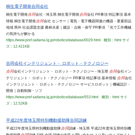
桐生電子開発合同会社
桐生電子開発
合同
会社 - 埼玉県 桐生電子開発
合同
会社 PR事項 特記事項 基本
情報 桐生電子開発
合同
会社 センサー｜電気・電子機器関連の機器・要素部品
地域 県外 社会課題支援 農林水産｜建設・点検・保守 PR事項 『光で工作機械
の気持ちが解かる
https://www.pref.saitama.lg.jp/robotics/database/0029.html
種別：html
サイ
ズ：12.421KB
合同会社インテリジェント・ ロボット・テクノロジー
合同
会社インテリジェント・ ロボット・テクノロジー - 埼玉県
合同
会社イン
テリジェント・ ロボット・テクノロジー PR事項 特記事項 基本情報
合同
会社
インテリジェント・ ロボット・テクノロジー サービスロボット｜機械設計・
開発｜自動制御・ソフ
https://www.pref.saitama.lg.jp/robotics/database/553.html
種別：html
サイ
ズ：12.52KB
平成22年度埼玉県特別機動援助隊合同訓練
平成22年度埼玉県特別機動援助隊
合同
訓練 - 埼玉県 平成22年度埼玉県特別機