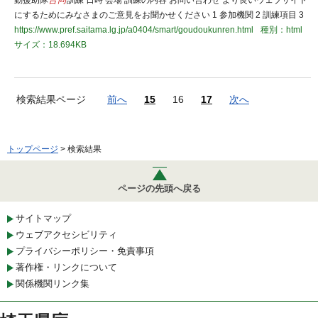
動援助隊
合同
訓練 日時 会場 訓練の内容 お問い合わせ より良いウェブサイト
にするためにみなさまのご意見をお聞かせください 1 参加機関 2 訓練項目 3
https://www.pref.saitama.lg.jp/a0404/smart/goudoukunren.html
種別：html
サイズ：18.694KB
検索結果ページ
前へ
15
16
17
次へ
トップページ
> 検索結果
ページの先頭へ戻る
サイトマップ
ウェブアクセシビリティ
プライバシーポリシー・免責事項
著作権・リンクについて
関係機関リンク集