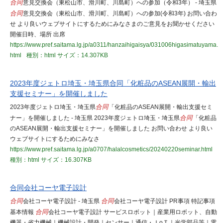
合同
意見交換会（東松山市、滑川町、川島町）への参加（令和3年） - 埼玉県
合同
意見交換会（東松山市、滑川町、川島町）への参加(令和3年) お問い合わ
せ より良いウェブサイトにするためにみなさまのご意見をお聞かせください
開催日時、場所 出席
https://www.pref.saitama.lg.jp/a0311/hanzaihigaisya/031006higasimatuyama.
html
種別：html
サイズ：14.307KB
2023年度ジェトロ埼玉・埼玉県合同「化粧品のASEAN展開・輸出
支援セミナー」を開催しました
2023年度ジェトロ埼玉・埼玉県
合同
「化粧品のASEAN展開・輸出支援セミ
ナー」を開催しました - 埼玉県 2023年度ジェトロ埼玉・埼玉県
合同
「化粧品
のASEAN展開・輸出支援セミナー」を開催しました お問い合わせ より良い
ウェブサイトにするためにみなさ
https://www.pref.saitama.lg.jp/a0707/halalcosmetics/20240220seminar.html
種別：html
サイズ：16.307KB
合同会社コーヤ電子設計
合同
会社コーヤ電子設計 - 埼玉県
合同
会社コーヤ電子設計 PR事項 特記事項
基本情報
合同
会社コーヤ電子設計 サービスロボット｜産業用ロボット、自動
機器・省力機械｜機械設計・開発｜センサー｜通信・ＩoＴ｜光学部品等｜電