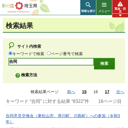
彩の国 埼玉県
緊急・防
情報を探す
メニュー
災
検索結果
サイト内検索
キーワードで検索
ページ番号で検索
検索方法
検索結果ページ
前へ
15
16
17
次へ
キーワード “合同” に対する結果 “8322”件
16ページ目
合同意見交換会（東松山市、滑川町、川島町）への参加（令和3
年）