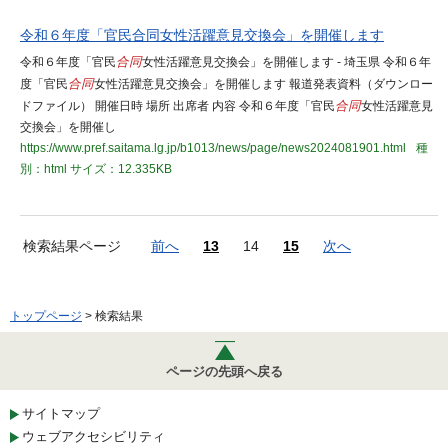
令和６年度「官民合同女性活躍意見交換会」を開催します
令和６年度「官民
合同
女性活躍意見交換会」を開催します - 埼玉県 令和６年
度「官民
合同
女性活躍意見交換会」を開催します 報道発表資料（ダウンロー
ドファイル） 開催日時 場所 出席者 内容 令和６年度「官民
合同
女性活躍意見
交換会」を開催し
https://www.pref.saitama.lg.jp/b1013/news/page/news2024081901.html
種
別：html
サイズ：12.335KB
検索結果ページ
前へ
13
14
15
次へ
トップページ
> 検索結果
ページの先頭へ戻る
サイトマップ
ウェブアクセシビリティ