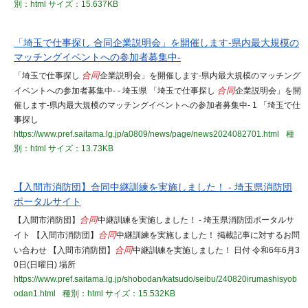
別：html
サイズ：15.637KB
「埼玉で仕事探し 合同企業説明会」を開催します-県内最大規模の
マッチングイベントへの参加者募集中-
「埼玉で仕事探し
合同
企業説明会」を開催します-県内最大規模のマッチング
イベントへの参加者募集中- - 埼玉県 「埼玉で仕事探し
合同
企業説明会」を開
催します-県内最大規模のマッチングイベントへの参加者募集中- 1 「埼玉で仕
事探し
https://www.pref.saitama.lg.jp/a0809/news/page/news2024082701.html
種
別：html
サイズ：13.73KB
【入間市消防団】合同中継訓練を実施しました！ - 埼玉県消防団
ポータルサイト
【入間市消防団】
合同
中継訓練を実施しました！ - 埼玉県消防団ポータルサ
イト 【入間市消防団】
合同
中継訓練を実施しました！ 掲載記事に対するお問
い合わせ 【入間市消防団】
合同
中継訓練を実施しました！ 日付 令和6年6月3
0日(日曜日) 場所
https://www.pref.saitama.lg.jp/shobodan/katsudo/seibu/240820irumashisyob
odan1.html
種別：html
サイズ：15.532KB