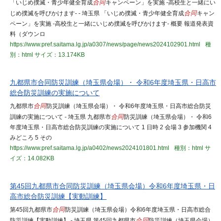
「いじめ撲滅・青少年健全育成
合同
キャンペーン」を実施 -高校生と一緒にい
じめ撲滅を呼びかけます- - 埼玉県 「いじめ撲滅・青少年健全育成
合同
キャン
ペーン」を実施 -高校生と一緒にいじめ撲滅を呼びかけます- 概要 報道発表資
料（ダウンロ
https://www.pref.saitama.lg.jp/a0307/news/page/news2024102901.html
種
別：html
サイズ：13.174KB
九都県市合同防災訓練（埼玉県会場）・ 令和6年度埼玉県・日高市
総合防災訓練の実施について
九都県市
合同
防災訓練（埼玉県会場）・ 令和6年度埼玉県・日高市総合防災
訓練の実施について - 埼玉県 九都県市
合同
防災訓練（埼玉県会場）・ 令和6
年度埼玉県・日高市総合防災訓練の実施について 1 日時 2 会場 3 参加機関 4
みどころ 5 その
https://www.pref.saitama.lg.jp/a0402/news2024101801.html
種別：html
サ
イズ：14.082KB
第45回九都県市合同防災訓練（埼玉県会場）令和6年度埼玉県・日
高市総合防災訓練【実動訓練】
第45回九都県市
合同
防災訓練（埼玉県会場）令和6年度埼玉県・日高市総合
防災訓練【実動訓練】 - 埼玉県 第45回九都県市
合同
防災訓練（埼玉県会場）