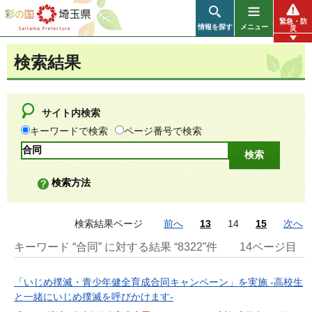
彩の国 埼玉県
緊急・防
情報を探す
メニュー
災
検索結果
サイト内検索
キーワードで検索
ページ番号で検索
検索方法
検索結果ページ
前へ
13
14
15
次へ
キーワード “合同” に対する結果 “8322”件
14ページ目
「いじめ撲滅・青少年健全育成合同キャンペーン」を実施 -高校生
と一緒にいじめ撲滅を呼びかけます-