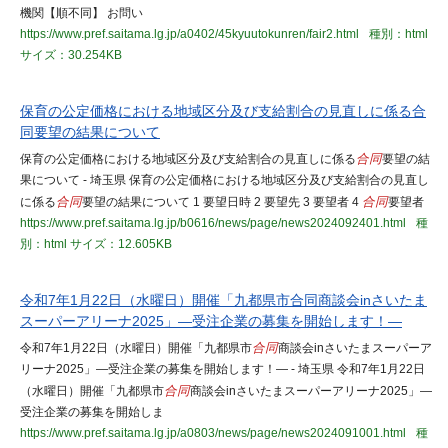
機関【順不同】 お問い
https://www.pref.saitama.lg.jp/a0402/45kyuutokunren/fair2.html
種別：html
サイズ：30.254KB
保育の公定価格における地域区分及び支給割合の見直しに係る合
同要望の結果について
保育の公定価格における地域区分及び支給割合の見直しに係る
合同
要望の結
果について - 埼玉県 保育の公定価格における地域区分及び支給割合の見直し
に係る
合同
要望の結果について 1 要望日時 2 要望先 3 要望者 4
合同
要望者
https://www.pref.saitama.lg.jp/b0616/news/page/news2024092401.html
種
別：html
サイズ：12.605KB
令和7年1月22日（水曜日）開催「九都県市合同商談会inさいたま
スーパーアリーナ2025」―受注企業の募集を開始します！―
令和7年1月22日（水曜日）開催「九都県市
合同
商談会inさいたまスーパーア
リーナ2025」―受注企業の募集を開始します！― - 埼玉県 令和7年1月22日
（水曜日）開催「九都県市
合同
商談会inさいたまスーパーアリーナ2025」―
受注企業の募集を開始しま
https://www.pref.saitama.lg.jp/a0803/news/page/news2024091001.html
種