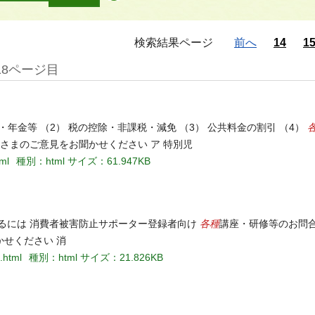
検索結果ページ
前へ
14
1
18ページ目
当・年金等 （2） 税の控除・非課税・減免 （3） 公共料金の割引 （4）
さまのご意見をお聞かせください ア 特別児
tml
種別：html
サイズ：61.947KB
各種
るには 消費者被害防止サポーター登録者向け
講座・研修等のお問合
せください 消
.html
種別：html
サイズ：21.826KB