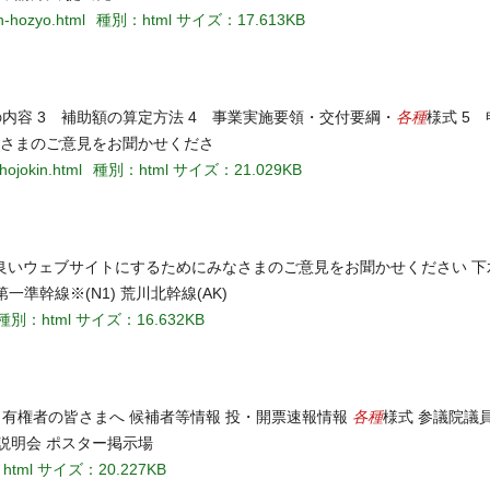
en-hozyo.html
種別：html
サイズ：17.613KB
各種
の内容 3 補助額の算定方法 4 事業実施要領・交付要綱・
様式 5
なさまのご意見をお聞かせくださ
-hojokin.html
種別：html
サイズ：21.029KB
り良いウェブサイトにするためにみなさまのご意見をお聞かせください 
第一準幹線※(N1) 荒川北幹線(AK)
種別：html
サイズ：16.632KB
各種
 有権者の皆さまへ 候補者等情報 投・開票速報情報
様式 参議院議
説明会 ポスター掲示場
html
サイズ：20.227KB