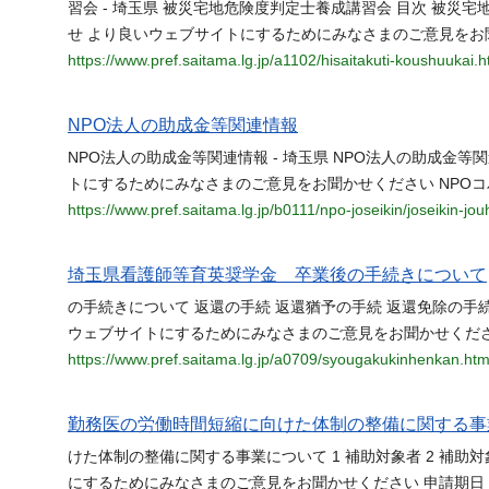
習会 - 埼玉県 被災宅地危険度判定士養成講習会 目次 被災
せ より良いウェブサイトにするためにみなさまのご意見をお
https://www.pref.saitama.lg.jp/a1102/hisaitakuti-koushuukai.h
NPO法人の助成金等関連情報
NPO法人の助成金等関連情報 - 埼玉県 NPO法人の助成金
トにするためにみなさまのご意見をお聞かせください NPO
https://www.pref.saitama.lg.jp/b0111/npo-joseikin/joseikin-jo
埼玉県看護師等育英奨学金 卒業後の手続きについて
の手続きについて 返還の手続 返還猶予の手続 返還免除の手
ウェブサイトにするためにみなさまのご意見をお聞かせくださ
https://www.pref.saitama.lg.jp/a0709/syougakukinhenkan.htm
勤務医の労働時間短縮に向けた体制の整備に関する事
けた体制の整備に関する事業について 1 補助対象者 2 補助対
にするためにみなさまのご意見をお聞かせください 申請期日 