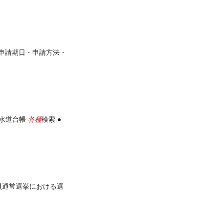
 申請期日・申請方法・
各種
下水道台帳
検索 ●
員通常選挙における選