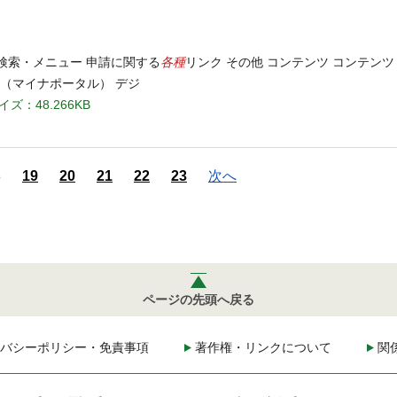
各種
 検索・メニュー 申請に関する
リンク その他 コンテンツ コンテン
（マイナポータル） デジ
イズ：48.266KB
8
19
20
21
22
23
次へ
ページの先頭へ戻る
バシーポリシー・免責事項
著作権・リンクについて
関