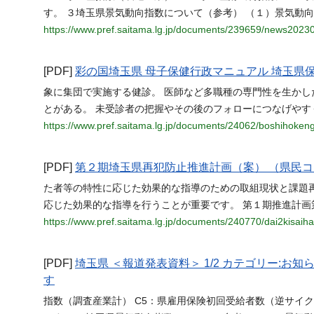
す。 ３埼玉県景気動向指数について（参考） （１）景気動
https://www.pref.saitama.lg.jp/documents/239659/news2023
[PDF]
彩の国埼玉県 母子保健行政マニュアル 埼玉県
象に集団で実施する健診。 医師など多職種の専門性を生か
とがある。 未受診者の把握やその後のフォローにつなげやす
https://www.pref.saitama.lg.jp/documents/24062/boshihokeng
[PDF]
第２期埼玉県再犯防止推進計画（案） （県民コ
た者等の特性に応じた効果的な指導のための取組現状と課題
応じた効果的な指導を行うことが重要です。 第１期推進計画
https://www.pref.saitama.lg.jp/documents/240770/dai2kisaih
[PDF]
埼玉県 ＜報道発表資料＞ 1/2 カテゴリー:
す
指数（調査産業計） C5：県雇用保険初回受給者数（逆サイクル） C7