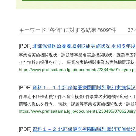
キーワード “各個” に対する結果 “609”件
3
[PDF]
北部保健医療圏圏域別取組実施状況 令和５年度
事業名実施機関現状・課題等事業名実施機関現状・課題等広
せた情報の提供を行う。 事業名実施機関事業名実施機関現状・課
https://www.pref.saitama.lg.jp/documents/238495/01siryou.p
[PDF]
資料１－１ 北部保健医療圏圏域別取組実施状況
件早期不妊検査費10件不育症検査0件事業名実施機関広報・
情報の提供を行う。 現状・課題等事業名実施機関現状・課題
https://www.pref.saitama.lg.jp/documents/238495/070623sir
[PDF]
資料１－２ 北部保健医療圏圏域別取組実施状況