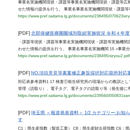
事業名実施機関現状・課題等事業名実施機関現状・課題等広
せた情報の提供を行う。 事業名事業名実施機関現状・課題等事
https://www.pref.saitama.lg.jp/documents/238495/070623sir
[PDF]
北部保健医療圏圏域別取組実施状況 令和４年度
・課題等現状・課題等事業名実施機関現状・課題等実施機関
わせた情報の提供を行う。 事業名事業名実施機関 15 ○事業分
https://www.pref.saitama.lg.jp/documents/238495/siryou2.pdf
[PDF]
NO.項目意見等素案修正趣旨採択対応箇所対応
対応表参考資料1 17 検査①衛生研究所の現場からの教訓と
管理（読取り）、電子タグ、電子タグの読取り等（発生後に
https://www.pref.saitama.lg.jp/documents/239560/050831san
[PDF]
埼玉県 ＜報道発表資料＞ 1/2 カテゴリー:
す
C1：県生産指数（製造工業） C8：県生産財出荷指数 C6：県建築着工床面積