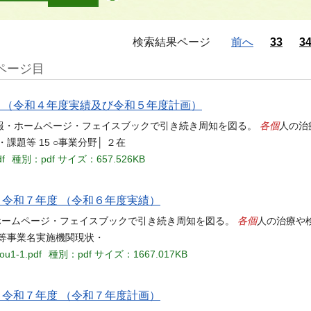
検索結果ページ
前へ
33
3
7ページ目
 （令和４年度実績及び令和５年度計画）
各個
報・ホームページ・フェイスブックで引き続き周知を図る。
人の治
題等 15 ○事業分野│ ２在
df
種別：pdf
サイズ：657.526KB
 令和７年度 （令和６年度実績）
各個
ホームページ・フェイスブックで引き続き周知を図る。
人の治療や
等事業名実施機関現状・
you1-1.pdf
種別：pdf
サイズ：1667.017KB
 令和７年度 （令和７年度計画）