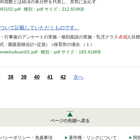
動向指数とは経済の各分野を代表し、景気に反応す
083102.pdf
種別：pdf
サイズ：212.824KB
について記載していただくものです。
各個
置・行事後のアンケートの実施・個別面談の実施・乳児クラス
人目標
計算式：園庭面積合計÷定員） ○保育所の場合 （１）
amekihoikuen01.pdf
種別：pdf
サイズ：183.416KB
7
38
39
40
41
42
次へ
ページの先頭へ戻る
バシーポリシー・免責事項
著作権・リンクについて
関