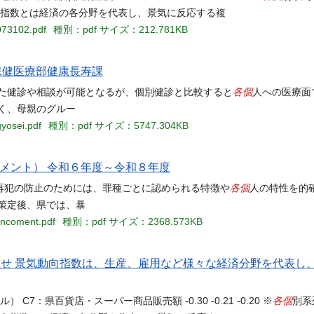
向指数とは経済の各分野を代表し、景気に反応する複
073102.pdf
種別：pdf
サイズ：212.781KB
保健医療部健康長寿課
各個
した健診や相談が可能となるが、個別健診と比較すると
人への医療面
く、母親のグルー
yosei.pdf
種別：pdf
サイズ：5747.304KB
メント） 令和６年度～令和８年度
各個
再犯の防止のためには、罪種ごとに認められる特徴や
人の特性を的
策定後、県では、暴
ancoment.pdf
種別：pdf
サイズ：2368.573KB
お知らせ 景気動向指数は、生産、雇用など様々な経済分野を代表
各個
：県百貨店・スーパー商品販売額 -0.30 -0.21 -0.20 ※
別系