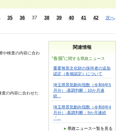
4
35
36
37
38
39
40
41
42
次へ
関連情報
療や検査の内容に合わ
“各個”
に関する県政ニュース
重要無形文化財の保持者の追加
認定（各個認定）について
埼玉県景気動向指数（令和8年5
月分）-基調判断：10か月連
検査の内容に合わせた
続...
埼玉県景気動向指数（令和8年4
月分）-基調判断：9か月連続
「...
県政ニュース一覧を見る