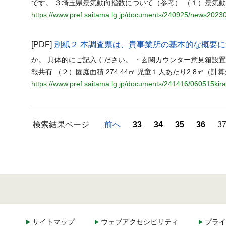
です。 ３埼玉県景気動向指数について（参考） （１）景気
https://www.pref.saitama.lg.jp/documents/240925/news2023
[PDF]
別紙２ 本調査票は、貴事業所の基本的な概要
か。 具体的にご記入ください。 ・玄関カウンター意見箱設
報共有 （２）園庭面積 274.44㎡ 児童１人あたり2.8㎡（
https://www.pref.saitama.lg.jp/documents/241416/060515kir
検索結果ページ
前へ
33
34
35
36
3
サイトマップ
ウェブアクセシビリティ
プライ