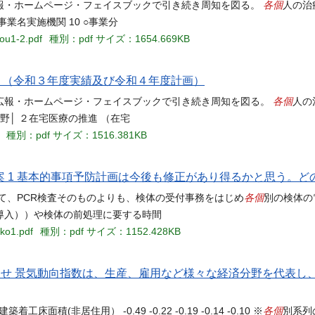
各個
報・ホームページ・フェイスブックで引き続き周知を図る。
人の治
業名実施機関 10 ○事業分
you1-2.pdf
種別：pdf
サイズ：1654.669KB
 （令和３年度実績及び令和４年度計画）
各個
広報・ホームページ・フェイスブックで引き続き周知を図る。
人の
野│ ２在宅医療の推進 （在宅
種別：pdf
サイズ：1516.381KB
案 1 基本的事項予防計画は今後も修正があり得るかと思う。ど
各個
して、PCR検査そのものよりも、検体の受付事務をはじめ
別の検体の
導入））や検体の前処理に要する時間
ko1.pdf
種別：pdf
サイズ：1152.428KB
お知らせ 景気動向指数は、生産、雇用など様々な経済分野を代表
各個
(非居住用） -0.49 -0.22 -0.19 -0.14 -0.10 ※
別系列