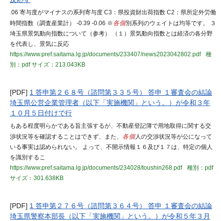
.06 寄与度がマイナスの系列寄与度 C3：県投資財出荷指数 C2：県所定外労働
時間指数（調査産業計） -0.39 -0.06 ※
各個
別系列のウェイトは均等です。 ３
埼玉県景気動向指数について（参考） （１）景気動向指数とは経済の各分野
を代表し、景気に反応
https://www.pref.saitama.lg.jp/documents/233407/news2023042802.pdf
種
別：pdf
サイズ：213.043KB
[PDF]
1 答申第２６８号（諮問第３３５号） 答申 １審査会の結論
埼玉県公営企業管理者（以下「実施機関」という。）が令和３年
１０月５日付けで行
もある程度明らかである旨主張するが、不動産登記簿で用地取得に関する交
渉状況等を確認することはできず、また、
各個
人の交渉状況等が公になって
いる事実は認められない。 よって、不開示情報１６及び１７は、特定の個人
を識別するこ
https://www.pref.saitama.lg.jp/documents/234028/toushin268.pdf
種別：pdf
サイズ：301.638KB
[PDF]
1 答申第２７６号（諮問第３６４号） 答申 １審査会の結論
埼玉県警察本部長（以下「実施機関」という。）が令和５年３月