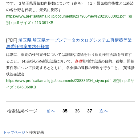
です。 ３埼玉県景気動向指数について（参考） （１）景気動向指数とは経済
の各分野を代表し、景気に反応す
https://www.pref.saitama.lg.jp/documents/237905/news2023063002.pdf
種
別：pdf
サイズ：213.391KB
[PDF]
埼玉県 埼玉県オープンデータカタログシステム再構築等業
務委託提案要求仕様書
は別に、個別の検討案件については詳細な協議を行う個別検討会議を設置す
ること。 (4)進捗状況確認会議において、
各個
別検討会議の目的、役割、開催
要件等について決定するとともに、 各会議の進捗の管理を行うこと。 (5)進捗
状況確認会
https://www.pref.saitama.lg.jp/documents/238336/04_siyou.pdf
種別：pdf
サ
イズ：846.069KB
検索結果ページ
前へ
35
36
37
次へ
トップページ
> 検索結果