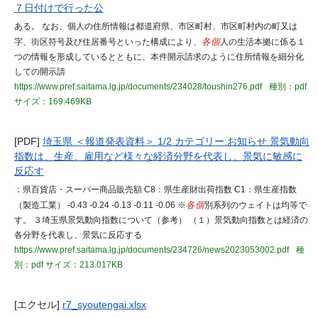
７日付けで行った公
ある。 なお、個人の住所情報は都道府県、市区町村、市区町村内の町又は
字、街区符号及び住居番号といった構成により、
各個
人の生活本拠に係る１
つの情報を形成しているとともに、本件開示請求のように住所情報を細分化
しての開示請
https://www.pref.saitama.lg.jp/documents/234028/toushin276.pdf
種別：pdf
サイズ：169.469KB
[PDF]
埼玉県 ＜報道発表資料＞ 1/2 カテゴリー:お知らせ 景気動向
指数は、生産、雇用など様々な経済分野を代表し、景気に敏感に
反応す
：県百貨店・スーパー商品販売額 C8：県生産財出荷指数 C1：県生産指数
（製造工業） -0.43 -0.24 -0.13 -0.11 -0.06 ※
各個
別系列のウェイトは均等で
す。 ３埼玉県景気動向指数について（参考） （１）景気動向指数とは経済の
各分野を代表し、景気に反応する
https://www.pref.saitama.lg.jp/documents/234726/news2023053002.pdf
種
別：pdf
サイズ：213.017KB
[エクセル]
r7_syoutengai.xlsx