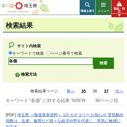
彩の国 埼玉県
緊急・防
情報を探す
メニュー
災
検索結果
サイト内検索
キーワードで検索
ページ番号で検索
検索方法
検索結果ページ
前へ
35
36
37
次へ
キーワード “各個” に対する結果 “609”件
36ページ目
[PDF]
埼玉県 ＜報道発表資料＞ 1/2 カテゴリー:お知らせ 景気動向
指数は、生産、雇用など様々な経済分野を代表し、景気に敏感に
反応す