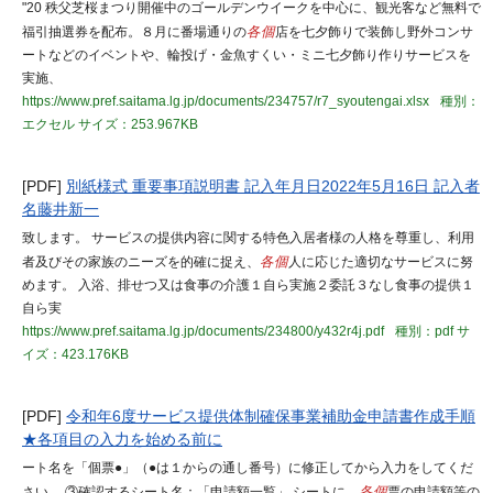
"20 秩父芝桜まつり開催中のゴールデンウイークを中心に、観光客など無料で
福引抽選券を配布。８月に番場通りの
各個
店を七夕飾りで装飾し野外コンサ
ートなどのイベントや、輪投げ・金魚すくい・ミニ七夕飾り作りサービスを
実施、
https://www.pref.saitama.lg.jp/documents/234757/r7_syoutengai.xlsx
種別：
エクセル
サイズ：253.967KB
[PDF]
別紙様式 重要事項説明書 記入年月日2022年5月16日 記入者
名藤井新一
致します。 サービスの提供内容に関する特色入居者様の人格を尊重し、利用
者及びその家族のニーズを的確に捉え、
各個
人に応じた適切なサービスに努
めます。 入浴、排せつ又は食事の介護１自ら実施２委託３なし食事の提供１
自ら実
https://www.pref.saitama.lg.jp/documents/234800/y432r4j.pdf
種別：pdf
サ
イズ：423.176KB
[PDF]
令和年6度サービス提供体制確保事業補助金申請書作成手順
★各項目の入力を始める前に
ート名を「個票●」（●は１からの通し番号）に修正してから入力をしてくだ
さい。 ③確認するシート名：「申請額一覧」 シートに、
各個
票の申請額等の