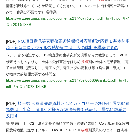
情報が反映されているか確認してください。 （このシートでは情報の確認の
みで、作業は不要です） ④作業
https://www.pref.saitama.lg.jp/documents/237467/r6tejun.pdf
種別：pdf
サイ
ズ：204.513KB
[PDF]
NO.項目意見等素案修正趣旨採択対応箇所対応案 1 基本的事
項・新型コロナウイルス感染症では、今の体制を構築するの
う。 」旨を追記する。 15 検査①衛生研究所の現場からの教訓として、PCR
検査そのものよりも、検体の受付事務をはじめ
各個
別の検体の電子管理 （電
子台帳管理（読取り）、電子タグ、電子タグの読取り等（発生後に導入））
や検体の前処理に要する時間な
https://www.pref.saitama.lg.jp/documents/237759/050809sanko1.pdf
種別：
pdf
サイズ：1023.139KB
[PDF]
埼玉県 ＜報道発表資料＞ 1/2 カテゴリー:お知らせ 景気動向
指数は、生産、雇用など様々な経済分野を代表し、景気に敏感に
反応す
積(非居住用） C2：県所定外労働時間指数（調査産業計） C5：県雇用保険初
回受給者数（逆サイクル） -0.45 -0.17 -0.17 ※
各個
別系列のウェイトは均等