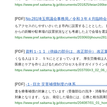
https://www.pref.saitama.lg.jp/documents/201825/teian166ket
[PDF]
No.281埼玉県議会事務局／令和３年４月臨時
もアクセスのしやすいさいたま市内に設置することとした。
からの距離や駐車場の設置状況なども考慮した上で会場を選
https://www.pref.saitama.lg.jp/documents/203060/jihouno281
[PDF]
資料１-１ 1 （傍線の部分は、改正部分） 改
くなる人は１２． ５％にとどまっています。 厚生労働省は
医療とケアを作り上げるためのプロセスを示すガイドラインを
https://www.pref.saitama.lg.jp/documents/203700/r3_02_06_
[PDF]
-１- 目次 災害補償制度の体系........................................
査を療養補償の対象としています（受傷部位の洗浄・消毒等の
対象となります。 なお、発症した場合には、公務と相当因果
https://www.pref.saitama.lg.jp/documents/204087/01_01_ho