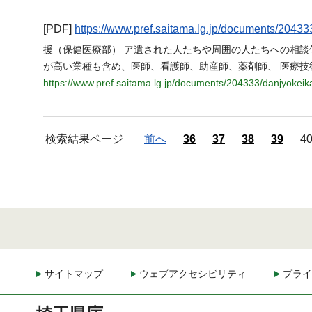
[PDF]
https://www.pref.saitama.lg.jp/documents/2043
援（保健医療部） ア遺された人たちや周囲の人たちへの相
が高い業種も含め、医師、看護師、助産師、薬剤師、 医療技
https://www.pref.saitama.lg.jp/documents/204333/danjyokei
検索結果ページ
前へ
36
37
38
39
4
サイトマップ
ウェブアクセシビリティ
プライ