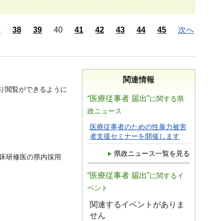
7
38
39
40
41
42
43
44
45
次へ
関連情報
り閲覧ができるように
“医療従事者 届出”
に関する県
政ニュース
医療従事者のための性暴力被害
者支援セミナーを開催します
県政ニュース一覧を見る
床研修医の県内採用
“医療従事者 届出”
に関するイ
ベント
関連するイベントがありま
せん