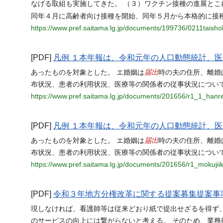
なげる取組も実施してきた。 （３）ワクチン接種の進展と
同年４⽉に⾼齢者向け接種を開始、同年５⽉から本格的に接種
https://www.pref.saitama.lg.jp/documents/199736/0211taisho
[PDF]
凡例 １本年報は、令和元年の人口動態統計、
届出
あったものを対象とした。 エ婚姻は
時の夫の住所、離婚
布状況、患者の利用状況、医療等の関係者の従事状況について
https://www.pref.saitama.lg.jp/documents/201656/r1_1_hanre
[PDF]
凡例 １本年報は、令和元年の人口動態統計、
届出
あったものを対象とした。 エ婚姻は
時の夫の住所、離婚
布状況、患者の利用状況、医療等の関係者の従事状況について
https://www.pref.saitama.lg.jp/documents/201656/r1_mokujiik
[PDF]
令和３年地方分権改革に関する提案募集提案事
現しなければ、看護師等は従来どおり紙で提出せざるを得ず
のサービスの向上には繋がらないと考える。 そのため、業務