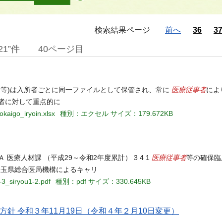
検索結果ページ
前へ
36
3
1”件
40ページ目
医療従事者
者等)は入所者ごとに同一ファイルとして保管され、常に
によ
入所者に対して重点的に
okaigo_iryoin.xlsx
種別：エクセル
サイズ：179.672KB
医療従事者
療人材課 （平成29～令和2年度累計） 3 4 1
等の確保臨
4人 ○埼玉県総合医局機構によるキャリ
-3_siryou1-2.pdf
種別：pdf
サイズ：330.645KB
針 令和３年11⽉19⽇（令和４年２⽉10⽇変更）