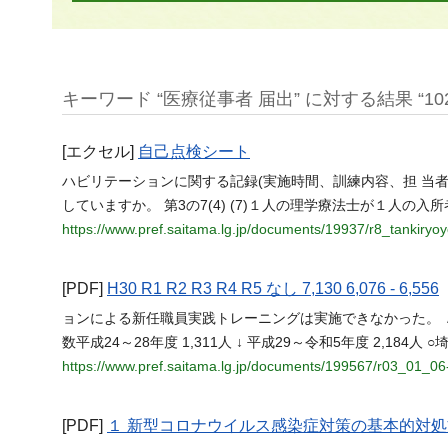
キーワード “医療従事者 届出” に対する結果 “102
[エクセル]
自己点検シート
ハビリテーションに関する記録(実施時間、訓練内容、担 当
していますか。 第3の7(4) (7)１人の理学療法士が１人の
https://www.pref.saitama.lg.jp/documents/19937/r8_tankiryoy
[PDF]
H30 R1 R2 R3 R4 R5 なし 7,130 6,076 - 6,556
ョンによる新任職員実践トレーニングは実施できなかった。 Ａ 医
数平成24～28年度 1,311人 ↓ 平成29～令和5年度 2,18
https://www.pref.saitama.lg.jp/documents/199567/r03_01_06
[PDF]
１ 新型コロナウイルス感染症対策の基本的対処⽅