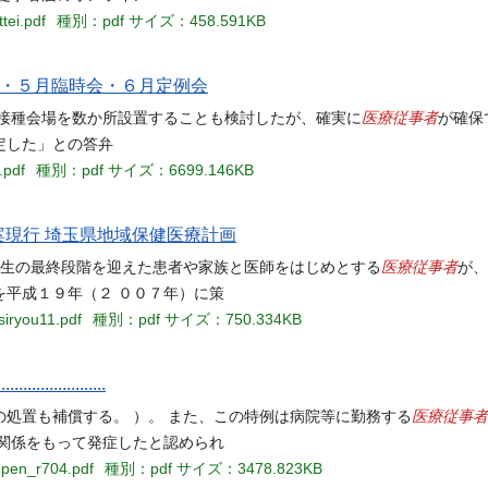
tei.pdf
種別：pdf
サイズ：458.591KB
会・５月臨時会・６月定例会
医療従事者
 接種会場を数か所設置することも検討したが、確実に
が確保
定した」との答弁
.pdf
種別：pdf
サイズ：6699.146KB
正案現行 埼玉県地域保健医療計画
医療従事者
人生の最終段階を迎えた患者や家族と医師をはじめとする
が、
平成１９年（２ ００７年）に策
siryou11.pdf
種別：pdf
サイズ：750.334KB
.................
医療従事者
処置も補償する。 ）。 また、この特例は病院等に勤務する
関係をもって発症したと認められ
npen_r704.pdf
種別：pdf
サイズ：3478.823KB