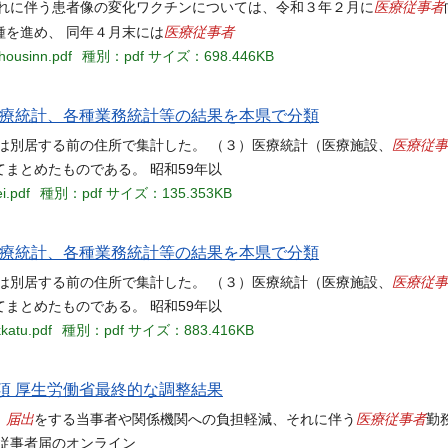
医療従事者
これに伴う患者像の変化ワクチンについては、令和３年２⽉に
医療従事者
を進め、 同年４⽉末には
housinn.pdf
種別：pdf
サイズ：698.446KB
医療統計、各種業務統計等の結果を本県で分類
医療従事
は別居する前の住所で集計した。 （３）医療統計（医療施設、
まとめたものである。 昭和59年以
i.pdf
種別：pdf
サイズ：135.353KB
医療統計、各種業務統計等の結果を本県で分類
医療従事
は別居する前の住所で集計した。 （３）医療統計（医療施設、
まとめたものである。 昭和59年以
katu.pdf
種別：pdf
サイズ：883.416KB
項 厚生労働省最終的な調整結果
届出
医療従事者
、
をする当事者や関係機関への負担軽減、それに伴う
勤
従事者届のオンライン