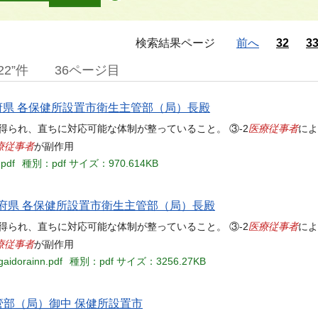
検索結果ページ
前へ
32
3
2”件
36ページ目
都道府県 各保健所設置市衛生主管部（局）長殿
医療従事者
得られ、直ちに対応可能な体制が整っていること。 ③-2
によ
療従事者
が副作用
.pdf
種別：pdf
サイズ：970.614KB
都道府県 各保健所設置市衛生主管部（局）長殿
医療従事者
得られ、直ちに対応可能な体制が整っていること。 ③-2
によ
療従事者
が副作用
gaidorainn.pdf
種別：pdf
サイズ：3256.27KB
管部（局）御中 保健所設置市