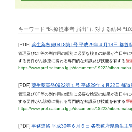
キーワード “医療従事者 届出” に対する結果 “102
[PDF]
薬生薬審発0418第1号 平成29年４月18日 
管理及びCT等の副作用の鑑別に必要な検査の結果が当日中に
医
する要件がん診療に携わる専門的な知識及び技能を有する
https://www.pref.saitama.lg.jp/documents/19222/niborumabu
[PDF]
薬生薬審発0922第１号 平成29年９月22日 
管理及びCT等の副作用の鑑別に必要な検査の結果が当日中に
医
する要件がん診療に携わる専門的な知識及び技能を有する
https://www.pref.saitama.lg.jp/documents/19222/niborumabu
[PDF]
事務連絡 平成30年６月６日 各都道府県衛生主