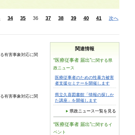
3
34
35
36
37
38
39
40
41
次へ
関連情報
る有害事象対応に関
“医療従事者 届出”
に関する県
政ニュース
医療従事者のための性暴力被害
者支援セミナーを開催します
県立久喜図書館「情報の探しか
る有害事象対応に関
た講座」を開催します
県政ニュース一覧を見る
“医療従事者 届出”
に関するイ
ベント