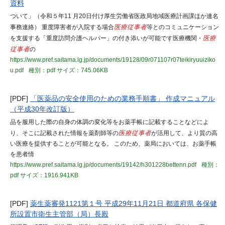
資料
ついて」（令和５年11 月20日付け厚生労働省医政局地域医療計画課ほか連名
事務連絡） 重度障害者が入院する場合
医療従事者
等とのコミュニケーション
を支援する「重度訪問介護ヘルパー」の付き添いが可能です医療機関・
医療
従事者
の
https://www.pref.saitama.lg.jp/documents/19128/09r071107r07teikiryuuiziko
u.pdf
種別：pdf
サイズ：745.06KB
[PDF]
「医薬品の安全使用のための業務手順書」 作成マニュアル
（平成30年改訂版）
品を服用した際の自身の体調の変化等をお薬手帳に記載することなどによ
り、そこに記載された情報を薬剤師等の
医療従事者
が活用して、より質の高
い医療を提供することが可能となる。 このため、薬局においては、お薬手帳
を患者情
https://www.pref.saitama.lg.jp/documents/19142/h301228bettenn.pdf
種別：
pdf
サイズ：1916.941KB
[PDF]
薬生薬審発1121第１号 平成29年11月21日 都道府県 各保健
所設置市衛生主管部（局）長殿