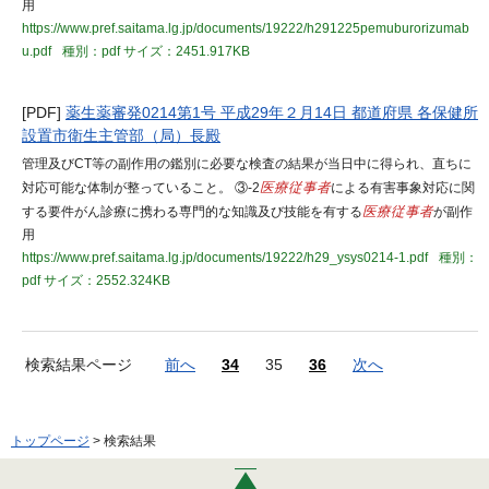
用
https://www.pref.saitama.lg.jp/documents/19222/h291225pemuburorizumab
u.pdf
種別：pdf
サイズ：2451.917KB
[PDF]
薬生薬審発0214第1号 平成29年２月14日 都道府県 各保健所
設置市衛生主管部（局）長殿
管理及びCT等の副作用の鑑別に必要な検査の結果が当日中に得られ、直ちに
対応可能な体制が整っていること。 ③-2
医療従事者
による有害事象対応に関
する要件がん診療に携わる専門的な知識及び技能を有する
医療従事者
が副作
用
https://www.pref.saitama.lg.jp/documents/19222/h29_ysys0214-1.pdf
種別：
pdf
サイズ：2552.324KB
検索結果ページ
前へ
34
35
36
次へ
トップページ
> 検索結果