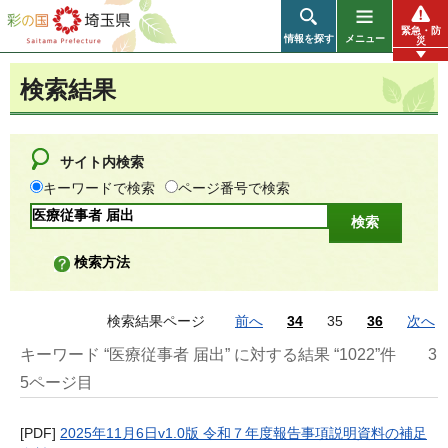
彩の国 埼玉県
緊急・防
情報を探す
メニュー
災
検索結果
サイト内検索
キーワードで検索
ページ番号で検索
検索方法
検索結果ページ
前へ
34
35
36
次へ
キーワード “医療従事者 届出” に対する結果 “1022”件
3
5ページ目
[PDF]
2025年11月6日v1.0版 令和７年度報告事項説明資料の補足