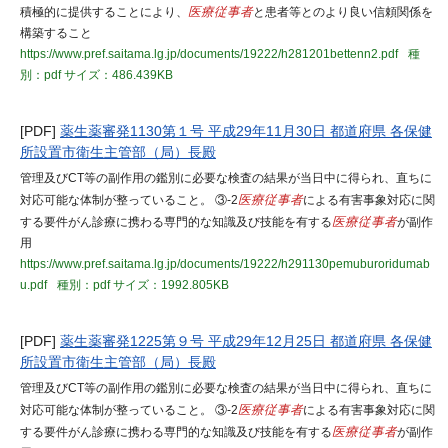
積極的に提供することにより、
医療従事者
と患者等とのより良い信頼関係を
構築すること
https://www.pref.saitama.lg.jp/documents/19222/h281201bettenn2.pdf
種
別：pdf
サイズ：486.439KB
[PDF]
薬生薬審発1130第１号 平成29年11月30日 都道府県 各保健
所設置市衛生主管部（局）長殿
管理及びCT等の副作用の鑑別に必要な検査の結果が当日中に得られ、直ちに
対応可能な体制が整っていること。 ③-2
医療従事者
による有害事象対応に関
する要件がん診療に携わる専門的な知識及び技能を有する
医療従事者
が副作
用
https://www.pref.saitama.lg.jp/documents/19222/h291130pemuburoridumab
u.pdf
種別：pdf
サイズ：1992.805KB
[PDF]
薬生薬審発1225第９号 平成29年12月25日 都道府県 各保健
所設置市衛生主管部（局）長殿
管理及びCT等の副作用の鑑別に必要な検査の結果が当日中に得られ、直ちに
対応可能な体制が整っていること。 ③-2
医療従事者
による有害事象対応に関
する要件がん診療に携わる専門的な知識及び技能を有する
医療従事者
が副作