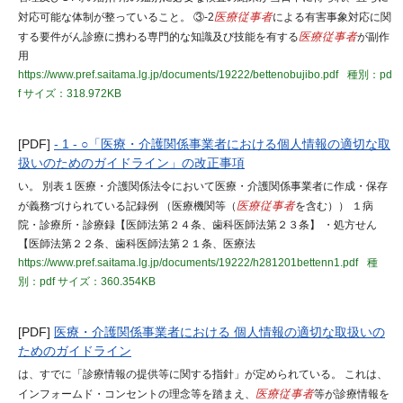
対応可能な体制が整っていること。 ③-2
医療従事者
による有害事象対応に関
する要件がん診療に携わる専門的な知識及び技能を有する
医療従事者
が副作
用
https://www.pref.saitama.lg.jp/documents/19222/bettenobujibo.pdf
種別：pd
f
サイズ：318.972KB
[PDF]
- 1 - ○「医療・介護関係事業者における個人情報の適切な取
扱いのためのガイドライン」の改正事項
い。 別表１医療・介護関係法令において医療・介護関係事業者に作成・保存
が義務づけられている記録例 （医療機関等（
医療従事者
を含む）） １病
院・診療所・診療録【医師法第２４条、歯科医師法第２３条】 ・処方せん
【医師法第２２条、歯科医師法第２１条、医療法
https://www.pref.saitama.lg.jp/documents/19222/h281201bettenn1.pdf
種
別：pdf
サイズ：360.354KB
[PDF]
医療・介護関係事業者における 個人情報の適切な取扱いの
ためのガイドライン
は、すでに「診療情報の提供等に関する指針」が定められている。 これは、
インフォームド・コンセントの理念等を踏まえ、
医療従事者
等が診療情報を