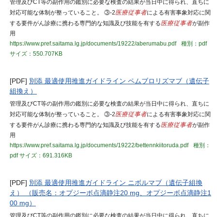
管理及びCT等の副作用の鑑別に必要な検査の結果が当日中に得られ、直ちに
対応可能な体制が整っていること。 ③-2
医療従事者
による有害事象対応に関
する要件がん診療に携わる専門的な知識及び技能を有する
医療従事者
が副作
用
https://www.pref.saitama.lg.jp/documents/19222/aberumabu.pdf
種別：pdf
サイズ：550.707KB
[PDF]
別添 最適使用推進ガイドライン ペムブロリズマブ（遺伝子
組換え）
管理及びCT等の副作用の鑑別に必要な検査の結果が当日中に得られ、直ちに
対応可能な体制が整っていること。 ③-2
医療従事者
による有害事象対応に関
する要件がん診療に携わる専門的な知識及び技能を有する
医療従事者
が副作
用
https://www.pref.saitama.lg.jp/documents/19222/bettennkiitoruda.pdf
種別：
pdf
サイズ：691.316KB
[PDF]
別添 最適使用推進ガイドライン ニボルマブ（遺伝子組換
え） （販売名：オプジーボ点滴静注20 mg、オプジーボ点滴静注1
00 mg）
管理及びCT等の副作用の鑑別に必要な検査の結果が当日中に得られ、直ちに