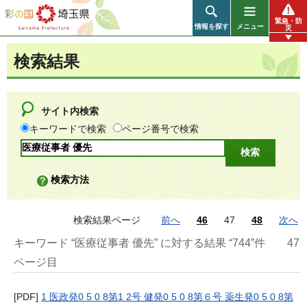
彩の国 埼玉県
緊急・防
情報を探す
メニュー
災
検索結果
サイト内検索
キーワードで検索
ページ番号で検索
検索方法
検索結果ページ
前へ
46
47
48
次へ
キーワード “医療従事者 優先” に対する結果 “744”件
47
ページ目
[PDF]
1 医政発0 5 0 8第1 2号 健発0 5 0 8第６号 薬生発0 5 0 8第