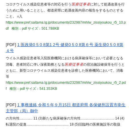
コロナウイルス感染症患者等の対応を行う
医療従事者
に対して処遇改善を行
うために用いることとし、都道府県に処遇改善内容の報告をするものとする
こと。 ○入
https://www.pref.saitama.lg.jp/documents/232987/mhlw_zissiyoukou_r5_10.p
df
種別：pdf
サイズ：501.788KB
[PDF]
1 医政発0 5 0 8第1 2号 健発0 5 0 8第６号 薬生発0 5 0 8第
４号
ウイルス感染症患者等入院医療機関における病床確保等において必要となる
消毒、患者対応に伴い深夜勤務となる
医療従事者
の宿泊施設確保等を行うと
ともに、新型コロナウイルス感染症患者を診察した医療機関において、消毒
等
https://www.pref.saitama.lg.jp/documents/232987/mhlw_zissiyoukou_r5_2.pd
f
種別：pdf
サイズ：541.353KB
[PDF]
1 事務連絡 令和５年９月15日 都道府県 各保健所設置市衛生
主管部（局）御中
の方向性............... 11 (3)新たな病床確保の方向性....................................... 14 (4)
転退院の促進................................................. 18 (5)旧臨時の医療施設等の取扱