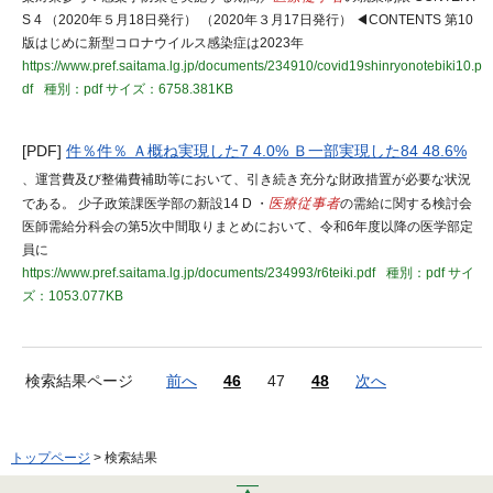
S 4 （2020年５月18日発行） （2020年３月17日発行） ◀CONTENTS 第10
版はじめに新型コロナウイルス感染症は2023年
https://www.pref.saitama.lg.jp/documents/234910/covid19shinryonotebiki10.p
df
種別：pdf
サイズ：6758.381KB
[PDF]
件％件％ Ａ概ね実現した7 4.0% Ｂ一部実現した84 48.6%
、運営費及び整備費補助等において、引き続き充分な財政措置が必要な状況
である。 少子政策課医学部の新設14 D ・
医療従事者
の需給に関する検討会
医師需給分科会の第5次中間取りまとめにおいて、令和6年度以降の医学部定
員に
https://www.pref.saitama.lg.jp/documents/234993/r6teiki.pdf
種別：pdf
サイ
ズ：1053.077KB
検索結果ページ
前へ
46
47
48
次へ
トップページ
> 検索結果