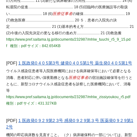
の方向性............... 11 (3)新たな病床確保の方向性....................................... 14 (4)
転退院の促進................................................. 18 (5)旧臨時の医療施設等の取扱
い................................... 18 (6)
医療従事者
の確保............................................. 19
(7)救急医療..................................................... 20 ５．患者の入院先の決
定............................................. 21 (1)基本的考え方................................................. 21
(2)今後の入院先決定の更なる移行の進め方......................... 21 (3)救急搬
https://www.pref.saitama.lg.jp/documents/232987/mhlw_tuuchi_r5_9_15.pd
f
種別：pdf
サイズ：842.654KB
[PDF]
1 医政発0 4 0 5第3号 健発0 4 0 5第1号 薬生発0 4 0 5第1号
ウイルス感染症患者等入院医療機関における病床確保等において必要となる
消毒、患者対応に伴い深夜勤務となる
医療従事者
の宿泊施設確保等を行うと
ともに、新型コロナウイルス感染症患者を診察した医療機関において、消毒
等
https://www.pref.saitama.lg.jp/documents/232987/mhlw_zissiyoukou_r5.pdf
種別：pdf
サイズ：431.327KB
[PDF]
1 医政発0 9 2 9第2 3号 感発0 9 2 9第３号 医薬発0 9 2 9第1
2号
機関の即応病床数を見直すこと。 （ク）病床確保料の一部については、新型