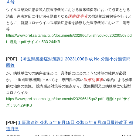
４号
ウイルス感染症患者等入院医療機関における病床確保等において必要となる
消毒、患者対応に伴い深夜勤務となる
医療従事者
の宿泊施設確保等を行うと
ともに、新型コロナウイルス感染症患者を診察した医療機関において、消毒
等
https://www.pref.saitama.lg.jp/documents/232966/r5jishiyoukou20230508.pd
f
種別：pdf
サイズ：533.244KB
[PDF]
【埼玉県感染症対策課】20231006作成 No.分類小分類質問
回答
が、病棟単位での病床確保とは、具体的にはどのような体制の確保が必要
か。 ・重点医療機関については、専門性の高い
医療従事者
の集約による効率
的な治療の実施、 院内感染対策等の観点から、医療機関又は病棟単位で新型
コロナウイル
https://www.pref.saitama.lg.jp/documents/232966/r5qa2.pdf
種別：pdf
サイ
ズ：304.294KB
[PDF]
1 事務連絡 令和５年９月15日 令和５年９月28日最終改正 都
道府県