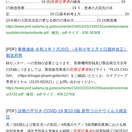
い................................... 18 (6)
医療従事者
の確保............................................. 19
(7)救急医療..................................................... 19 ５．患者の入院先の決
定............................................. 20 (1)基本的考え方................................................. 20
(2)今後の入院先決定の更なる移行の進め方......................... 21 (3)救急搬
https://www.pref.saitama.lg.jp/documents/234910/20230915iryouteikyoutaise
ioyobikouhisiennitsuite.pdf
種別：pdf
サイズ：836.363KB
[PDF]
事務連絡 令和３年７月20日 （令和６年２月５日最終改正）
都道府県
録センター」への登録が必要となります。 医療機関登録及び製品発注方法等
の詳細につきましては、製造販売業者の
医療従事者
向けサイト「PLUS CHU
GAI」（https://chugai-pharm.jp/doctor/）をご確認いただくか、ロナプリーブ
専用ダイヤル（0120-002621）にお問い合わせください。
https://www.pref.saitama.lg.jp/documents/234910/20240205kaiseijimurenrak
ur3720.pdf
種別：pdf
サイズ：406.227KB
[PDF]
診療の手引き COVID-19 第10.0版 新型コロナウイルス感染
症
具／3妊婦および新生児への対応／4死後のケア／ 5病理解剖業務における感
染対策参考：感染予防策を実施する期間／
医療従事者
の就業制限 CONTENT