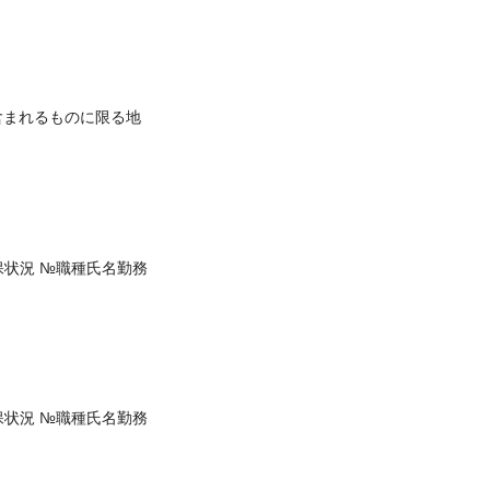
含まれるものに限る地
保状況 №職種氏名勤務
保状況 №職種氏名勤務