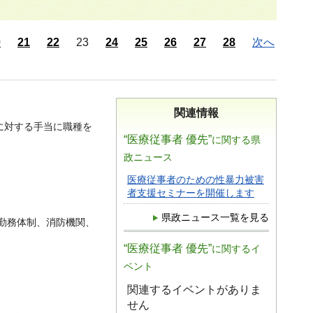
0
21
22
23
24
25
26
27
28
次へ
関連情報
に対する手当に職種を
“医療従事者 優先”
に関する県
政ニュース
医療従事者のための性暴力被害
者支援セミナーを開催します
県政ニュース一覧を見る
勤務体制、消防機関、
“医療従事者 優先”
に関するイ
ベント
関連するイベントがありま
せん