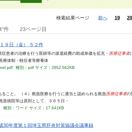
検索結果ページ
前へ
19
2
4”件
23ページ目
１９日（金） ５２件
医療従事者
重症患者の治療を行う医師等の派遣経費の助成単価を拡充・
医療体制・軽症者等療養体
nel.pdf
種別：pdf
サイズ：2852.562KB
医療従事者
あること。 （４）救急医療を行うに適当と認められる救急
の
救急病院等は原則として、３６５日・
x
種別：ワード
サイズ：17.641KB
 平成30年度第１回埼玉県肝炎対策協議会議事録