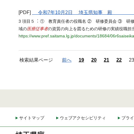
[PDF]
令和7年10月2日 埼玉県知事 殿 
3 項目５︓ ① 教育責任者の役職名 ② 研修委員会 ③ 研
医療従事者
域の
の資質の向上を図るための研修の実績役職担当部
https://www.pref.saitama.lg.jp/documents/18684/06r6saiseika
検索結果ページ
前へ
19
20
21
22
2
サイトマップ
ウェブアクセシビリティ
プライ