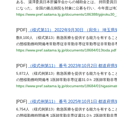
ある。 湯澤委員日本肝臓学会からの補助金とは。 持田委員日
になった。 全国の拠点病院を対象に公募を行い、今年度は埼
https://www.pref.saitama.lg.jp/documents/186388/gijiroku30_
[PDF]
（様式第11） 2022年9月30日 （宛先） 埼玉
数8,100人 （様式第13）救急医療を提供する能力を有する
の態様勤務時間備考常勤専従非常勤非専従常勤専従非常勤非
https://www.pref.saitama.lg.jp/documents/18684/013toda.pdf
[PDF]
（様式例第11） 番号 2023年10月2日 都道府県
5,872人 （様式例第13）救急医療を提供する能力を有する
の態様勤務時間備考 1医師常勤非専従週31.0ｈ 2医師常勤非専従
https://www.pref.saitama.lg.jp/documents/18684/01higasimat
[PDF]
（様式例第11） 番号 2025年10月1日 都道府県
6,754人 （様式例第13）救急医療を提供する能力を有する
の態様勤務時間備考 1医師常勤非専従週31.0ｈ 2医師常勤非専従