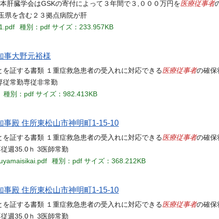
医療従事者
本肝臓学会はGSKの寄付によって３年間で３,０００万円を
玉県を含む２３拠点病院が肝
1.pdf
種別：pdf
サイズ：233.957KB
県知事大野元裕様
医療従事者
ことを証する書類 １重症救急患者の受入れに対応できる
の確保
専従常勤専従非常勤
種別：pdf
サイズ：982.413KB
知事殿 住所東松山市神明町1-15-10
医療従事者
ことを証する書類 １重症救急患者の受入れに対応できる
の確保
週35.0ｈ 3医師常勤
uyamaisikai.pdf
種別：pdf
サイズ：368.212KB
知事殿 住所東松山市神明町1-15-10
医療従事者
ことを証する書類 １重症救急患者の受入れに対応できる
の確保
週35.0ｈ 3医師常勤