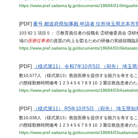
https://www.pref.saitama.lg.jp/documents/18684/01r6higash
[PDF]
番号 都道府県知事殿 申請者 住所埼玉県北本市荒
103 82 1 項目５： ①教育責任者の役職名 ②研修委員会
医療従事者
域の
の資質の向上を図るための研修の実績役職臨床
https://www.pref.saitama.lg.jp/documents/18684/02r6kitasat
[PDF]
（様式第11） 令和7年10月5日 （宛先） 埼玉県
数10,577人 （様式第13）救急医療を提供する能力を有す
の態様勤務時間備考 1 2 3 4 5 6 7 8 9 10 ２重症救急患
https://www.pref.saitama.lg.jp/documents/18684/03r6sekishin
[PDF]
（様式第11） R5年10月5日 （宛先） 埼玉県知
数10,038人 （様式第13）救急医療を提供する能力を有す
の態様勤務時間備考 1 2 3 4 5 6 7 8 9 10 ２重症救急患
https://www.pref.saitama.lg.jp/documents/18684/03saitamase