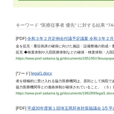
キーワード “医療従事者 優先” に対する結果 “74
[PDF]
令和３年２月定例会付議予定議案 令和３年２月
金を拡充・重症病床の確保に向けた施設・設備整備の助成・
拡充 ◆検査体制や入院医療体制などの確保・検査体制・入院
https://www.pref.saitama.lg.jp/documents/185195/r3tousyopa
[ワード]
legal1.docx
者を積極的に受け入れる協力医療機関は、原則として病院で
協力医療機関等との連絡体制が確保されていること。 （５）
https://www.pref.saitama.lg.jp/documents/186289/legal1.doc
[PDF]
平成30年度第１回埼玉県肝炎対策協議会 1/5