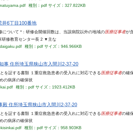
imatuyama.pdf
種別：pdf
サイズ：327.822KB
井6丁目100番地
医療従事者
 ③研修について *：研修会開催回数は、当該病院以外の地域の
が
研修教育センター長 2 ▼主な
odaigaku.pdf
種別：pdf
サイズ：946.966KB
知事 住所埼玉県狭山市入間川2-37-20
医療従事者
ることを証する書類 １重症救急患者の受入れに対応できる
の確
者のための病床の確保状
kai.pdf
種別：pdf
サイズ：1923.412KB
事殿 住所埼玉県狭山市入間川2-37-20
医療従事者
ることを証する書類 １重症救急患者の受入れに対応できる
の確
者のための病床の確保状
kisinkai.pdf
種別：pdf
サイズ：958.903KB