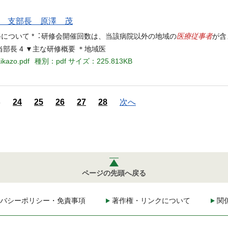
支部長 原澤 茂
医療従事者
修について *︓研修会開催回数は、当該病院以外の地域の
が含
長 4 ▼主な研修概要 ＊地域医
ikazo.pdf
種別：pdf
サイズ：225.813KB
3
24
25
26
27
28
次へ
ページの先頭へ戻る
バシーポリシー・免責事項
著作権・リンクについて
関