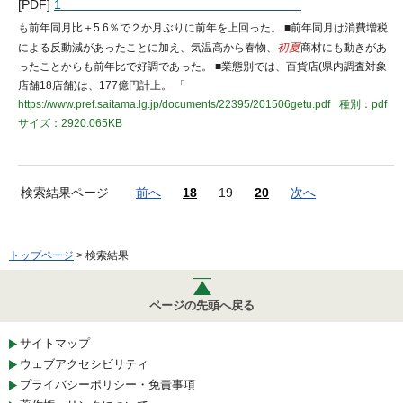
[PDF]
1
も前年同⽉⽐＋5.6％で２か月ぶりに前年を上回った。 ■前年同⽉は消費増税
による反動減があったことに加え、気温⾼から春物、
初夏
商材にも動きがあ
ったことからも前年⽐で好調であった。 ■業態別では、百貨店(県内調査対象
店舗18店舗)は、177億円計上。 「
https://www.pref.saitama.lg.jp/documents/22395/201506getu.pdf
種別：pdf
サイズ：2920.065KB
検索結果ページ
前へ
18
19
20
次へ
トップページ
> 検索結果
ページの先頭へ戻る
サイトマップ
ウェブアクセシビリティ
プライバシーポリシー・免責事項