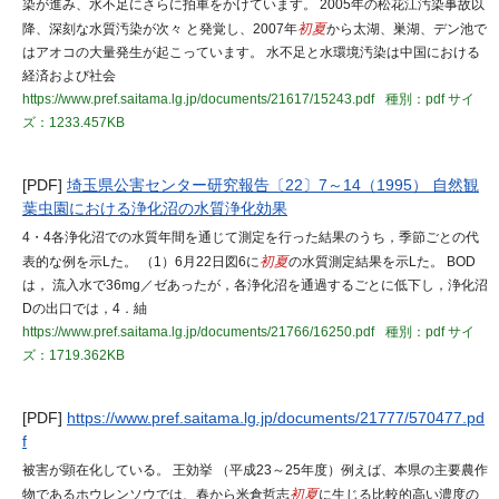
染が進み、水不足にさらに拍車をかけています。 2005年の松花江汚染事故以
降、深刻な水質汚染が次々 と発覚し、2007年
初夏
から太湖、巣湖、デン池で
はアオコの大量発生が起こっています。 水不足と水環境汚染は中国における
経済および社会
https://www.pref.saitama.lg.jp/documents/21617/15243.pdf
種別：pdf
サイ
ズ：1233.457KB
[PDF]
埼玉県公害センター研究報告〔22〕7～14（1995） 自然観
葉虫園における浄化沼の水質浄化効果
4・4各浄化沼での水質年間を通じて測定を行った結果のうち，季節ごとの代
表的な例を示Lた。 （1）6月22日図6に
初夏
の水質測定結果を示Lた。 BOD
は， 流入水で36mg／ゼあったが，各浄化沼を通過するごとに低下し，浄化沼
Dの出口では，4．紬
https://www.pref.saitama.lg.jp/documents/21766/16250.pdf
種別：pdf
サイ
ズ：1719.362KB
[PDF]
https://www.pref.saitama.lg.jp/documents/21777/570477.pd
f
被害が顕在化している。 王効挙 （平成23～25年度）例えば、本県の主要農作
物であるホウレンソウでは、春から米倉哲志
初夏
に生じる比較的高い濃度の