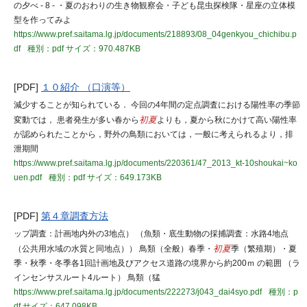
の夕べ - 8 - ・夏のおわりの生き物観察会・子ども昆虫探検隊・星座の立体模
型を作ってみよ
https://www.pref.saitama.lg.jp/documents/218893/08_04genkyou_chichibu.p
df
種別：pdf
サイズ：970.487KB
[PDF]
１０紹介 （口演等）
減少することが知られている． 今回の4年間の定点調査における陽性率の季節
変動では， 患者発生が多い春から
初夏
よりも，夏から秋にかけて高い陽性率
が認められたことから，野外の鳥類においては，一般に考えられるより，排
泄期間
https://www.pref.saitama.lg.jp/documents/220361/47_2013_kt-10shoukai~ko
uen.pdf
種別：pdf
サイズ：649.173KB
[PDF]
第４章調査方法
ップ調査：計画地内外の3地点） （魚類・底生動物の採捕調査：水路4地点
（公共用水域の水質と同地点）） 鳥類（全般）春季・
初夏
季（繁殖期）・夏
季・秋季・冬季各1回計画地及びアクセス道路の境界から約200ｍ の範囲 （ラ
インセンサスルート4ルート） 鳥類（猛
https://www.pref.saitama.lg.jp/documents/222273/j043_dai4syo.pdf
種別：p
df
サイズ：647.098KB