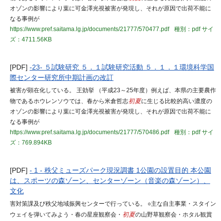
オゾンの影響により葉に可金澤光視被害が発現し、それが原因で出荷不能に
なる事例が
https://www.pref.saitama.lg.jp/documents/21777/570477.pdf
種別：pdf
サイ
ズ：4711.56KB
[PDF]
-23- ５試験研究 ５．１試験研究活動 ５．１．１環境科学国
際センター研究所中期計画の改訂
被害が顕在化している。 王効挙 （平成23～25年度）例えば、本県の主要農作
物であるホウレンソウでは、春から米倉哲志
初夏
に生じる比較的高い濃度の
オゾンの影響により葉に可金澤光視被害が発現し、それが原因で出荷不能に
なる事例が
https://www.pref.saitama.lg.jp/documents/21777/570486.pdf
種別：pdf
サイ
ズ：769.894KB
[PDF]
- 1 - 秩父ミューズパーク現況調書 1公園の設置目的 本公園
は、スポーツの森ゾーン、センターゾーン（音楽の森ゾーン）、
文化
害対策課及び秩父地域振興センターで行っている。 ○主な自主事業・スタイン
ウェイを弾いてみよう・春の星座観察会・
初夏
の山野草観察会・ホタル観賞