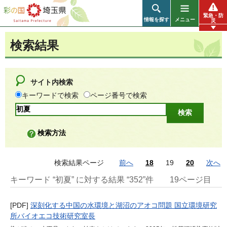
彩の国 埼玉県
緊急・防
情報を探す
メニュー
災
検索結果
サイト内検索
キーワードで検索
ページ番号で検索
検索方法
検索結果ページ
前へ
18
19
20
次へ
キーワード “初夏” に対する結果 “352”件
19ページ目
[PDF]
深刻化する中国の水環境と湖沼のアオコ問題 国立環境研究
所バイオエコ技術研究室長