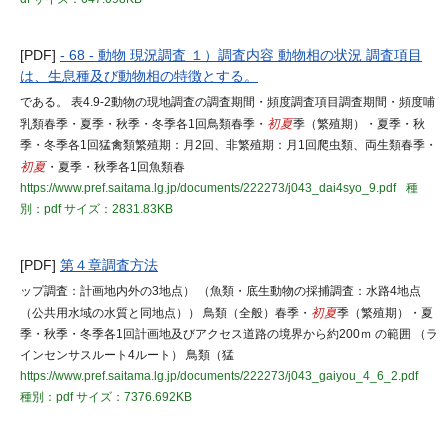
[PDF]
- 68 - 動物 現況調査 １）調査内容 動物相の状況 調査項目
は、生息種及び動物相の特徴とする。
である。 表4.9-2動物の現地調査の調査期間・頻度調査項目調査期間・頻度哺
乳類春季・夏季・秋季・冬季各1回鳥類春季・
初夏
季（繁殖期）・夏季・秋
季・冬季各1回猛禽類繁殖期：月2回、非繁殖期：月1回爬虫類、両生類春季・
初夏
・夏季・秋季各1回魚類春
https://www.pref.saitama.lg.jp/documents/222273/j043_dai4syo_9.pdf
種
別：pdf
サイズ：2831.83KB
[PDF]
第４章調査方法
ップ調査：計画地内外の3地点） （魚類・底生動物の採捕調査：水路4地点
（公共用水域の水質と同地点）） 鳥類（全般）春季・
初夏
季（繁殖期）・夏
季・秋季・冬季各1回計画地及びアクセス道路の境界から約200ｍ の範囲 （ラ
インセンサスルート4ルート） 鳥類（猛
https://www.pref.saitama.lg.jp/documents/222273/j043_gaiyou_4_6_2.pdf
種別：pdf
サイズ：7376.692KB