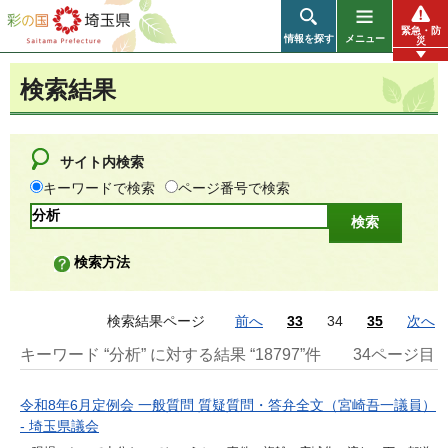
彩の国 埼玉県
緊急・防
情報を探す
メニュー
災
検索結果
サイト内検索
キーワードで検索
ページ番号で検索
検索方法
検索結果ページ
前へ
33
34
35
次へ
キーワード “分析” に対する結果 “18797”件
34ページ目
令和8年6月定例会 一般質問 質疑質問・答弁全文（宮崎吾一議員）
- 埼玉県議会