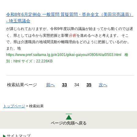
令和8年6月定例会 一般質問 質疑質問・答弁全文（美田宗亮議員）
- 埼玉県議会
が講じられておりますが、令和9年度以降の議論が始まってから動くのでは遅
く、県としては今から実態把握と影響
分析
を進めるべきと考えます。 そこ
で、県は介護職員の地域間流動や離職理由をどのように把握しているのか。
また、地
https://www.pref.saitama.lg.jp/e1601/gikai-gaiyou/r0806/4/a/0503.html
種
別：html
サイズ：22.226KB
検索結果ページ
前へ
33
34
35
次へ
トップページ
> 検索結果
ページの先頭へ戻る
サイトマップ