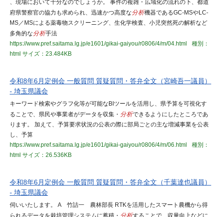
、現場において十分なのでしょうか。 事件の複雑・広域化の流れの下、都道
府県警察官の協力も求められ、迅速かつ高度な
分析
機器であるGC-MSやLC-
MS／MSによる薬毒物スクリーニング、生化学検査、小児突然死の解析など
多角的な
分析
手法
https://www.pref.saitama.lg.jp/e1601/gikai-gaiyou/r0806/4/m/04.html
種別：
html
サイズ：23.484KB
令和8年6月定例会 一般質問 質疑質問・答弁全文（宮崎吾一議員）
- 埼玉県議会
キーワード検索やグラフ化等が可能なBIツールを活用し、県予算を可視化す
ることで、県民や事業者がデータを収集・
分析
できるようにしたところであ
ります。 加えて、予算要求状況の公表の際に部局ごとの主な増減事業を公表
し、予算
https://www.pref.saitama.lg.jp/e1601/gikai-gaiyou/r0806/4/m/06.html
種別：
html
サイズ：26.536KB
令和8年6月定例会 一般質問 質疑質問・答弁全文（千葉達也議員）
- 埼玉県議会
伺いいたします。 A 竹詰一 農林部長 RTKを活用したスマート農機から得
られるデータを栽培管理システムに蓄積・
分析
することで、収量向上などに