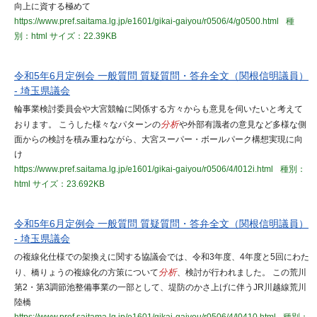
向上に資する極めて
https://www.pref.saitama.lg.jp/e1601/gikai-gaiyou/r0506/4/g0500.html
種
別：html
サイズ：22.39KB
令和5年6月定例会 一般質問 質疑質問・答弁全文（関根信明議員）
- 埼玉県議会
輪事業検討委員会や大宮競輪に関係する方々からも意見を伺いたいと考えて
おります。 こうした様々なパターンの
分析
や外部有識者の意見など多様な側
面からの検討を積み重ねながら、大宮スーパー・ボールパーク構想実現に向
け
https://www.pref.saitama.lg.jp/e1601/gikai-gaiyou/r0506/4/l012i.html
種別：
html
サイズ：23.692KB
令和5年6月定例会 一般質問 質疑質問・答弁全文（関根信明議員）
- 埼玉県議会
の複線化仕様での架換えに関する協議会では、令和3年度、4年度と5回にわた
り、橋りょうの複線化の方策について
分析
、検討が行われました。 この荒川
第2・第3調節池整備事業の一部として、堤防のかさ上げに伴うJR川越線荒川
陸橋