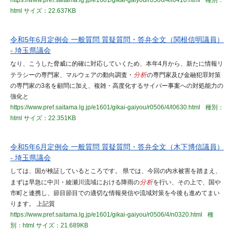
https://www.pref.saitama.lg.jp/e1601/gikai-gaiyou/r0506/4/l0410.html
種別：
html
サイズ：22.637KB
令和5年6月定例会 一般質問 質疑質問・答弁全文（関根信明議員）
- 埼玉県議会
なり、こうした脅威に的確に対応していくため、本年4月から、新たに情報リ
テラシーの専門家、マルウェアの動向調査・
分析
の専門家及び金融犯罪対策
の専門家の3名を顧問に加え、複雑・高度化するサイバー事案への対処能力の
強化と
https://www.pref.saitama.lg.jp/e1601/gikai-gaiyou/r0506/4/l0630.html
種別：
html
サイズ：22.351KB
令和5年6月定例会 一般質問 質疑質問・答弁全文（木下博信議員）
- 埼玉県議会
しては、国が検証しているところです。 県では、今回の内水被害を踏まえ、
まずは早急に中川・綾瀬川流域における降雨の
分析
を行い、その上で、国や
市町と連携し、節目節目での適切な情報発信や流域対策を今後も進めてまい
ります。 上記質
https://www.pref.saitama.lg.jp/e1601/gikai-gaiyou/r0506/4/n0320.html
種
別：html
サイズ：21.689KB