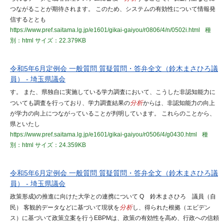
つながることが期待されます。 このため、システムの有効性について情報発
信するととも
https://www.pref.saitama.lg.jp/e1601/gikai-gaiyou/r0806/4/n/0502i.html
種
別：html
サイズ：22.379KB
令和5年6月定例会 一般質問 質疑質問・答弁全文（鈴木まさひろ議
員） - 埼玉県議会
す。 また、県独自に実施している学力調査において、こうした非認知能力に
ついても調査を行っており、学力調査結果の
分析
からは、非認知能力の向上
が学力の向上につながっていることが判明しています。 これらのことから、
県といたし
https://www.pref.saitama.lg.jp/e1601/gikai-gaiyou/r0506/4/g0430.html
種
別：html
サイズ：24.359KB
令和5年6月定例会 一般質問 質疑質問・答弁全文（鈴木まさひろ議
員） - 埼玉県議会
政策形成)の推進に向けた大学との連携について Q 鈴木まさひろ 議員（自
民） 客観的データなどに基づいて現状を
分析
し、得られた根拠（エビデン
ス）に基づいて政策立案を行うEBPMは、政策の有効性を高め、行政への信頼