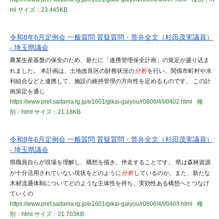
ml
サイズ：23.445KB
令和8年6月定例会 一般質問 質疑質問・答弁全文（杉田茂実議員）
- 埼玉県議会
農業生産基盤の保全のため、新たに「連携管理保全計画」の策定が盛り込ま
れました。 本計画は、土地改良区の財務状況の
分析
を行い、関係市町村や水
利組合などと連携して、施設の維持管理の方向性を定めるものです。 この計
画策定を通じ
https://www.pref.saitama.lg.jp/e1601/gikai-gaiyou/r0806/4/l/0402.html
種
別：html
サイズ：21.18KB
令和8年6月定例会 一般質問 質疑質問・答弁全文（杉田茂実議員）
- 埼玉県議会
県職員自らが現場を理解し、構想を描き、伴走することです。 県は森林資源
が十分活用されていない現状をどのように
分析
しているのか。また、新たな
木材流通体制についてどのような主体性を持ち、実効性ある構想へとつなげ
ていくの
https://www.pref.saitama.lg.jp/e1601/gikai-gaiyou/r0806/4/l/0403.html
種
別：html
サイズ：21.703KB