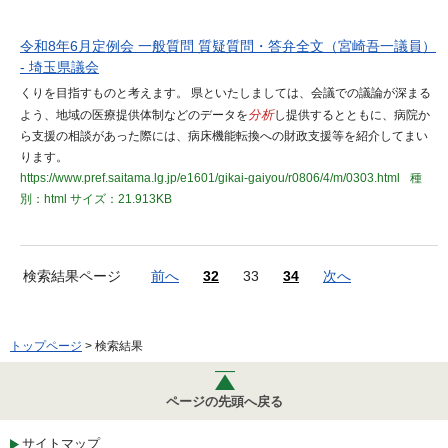
令和8年6月定例会 一般質問 質疑質問・答弁全文（宮崎吾一議員）
- 埼玉県議会
くりを目指すものと考えます。 県といたしましては、会議での議論が深まる
よう、地域の医療提供体制などのデータを
分析
し提供するとともに、病院か
ら支援の相談があった際には、病床機能転換への財政支援等を紹介してまい
ります。
https://www.pref.saitama.lg.jp/e1601/gikai-gaiyou/r0806/4/m/0303.html
種
別：html
サイズ：21.913KB
検索結果ページ
前へ
32
33
34
次へ
トップページ
> 検索結果
ページの先頭へ戻る
サイトマップ