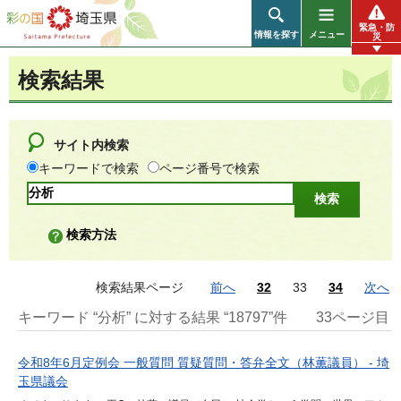
彩の国 埼玉県
緊急・防
情報を探す
メニュー
災
検索結果
サイト内検索
キーワードで検索
ページ番号で検索
検索方法
検索結果ページ
前へ
32
33
34
次へ
キーワード “分析” に対する結果 “18797”件
33ページ目
令和8年6月定例会 一般質問 質疑質問・答弁全文（林薫議員） - 埼
玉県議会