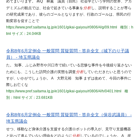
めてまいります。 再Q 林薫 議員（自民） 社会学という学問の世界、アカ
デミズムの観点では、社会で起きている事象を
分析
し、説明することが専ら
の研究成果であり、彼らのゴールとなりますが、行政のゴールは、県民の行
動変容を促すことで
https://www.pref.saitama.lg.jp/e1601/gikai-gaiyou/r0806/4/g/09.html
種別：h
tml
サイズ：24.04KB
令和8年6月定例会 一般質問 質疑質問・答弁全文（城下のり子議
員） - 埼玉県議会
た。 知事、ふじみ野市や川口市で続いている悲惨な事件を今後繰り返さない
ためにも、こうした訪問介護の実態を調査
分析
していただきたいと思うので
すが、いかがでしょうか。 A 大野元裕 知事 まずは改めて、今回の事件に
際しお亡くな
https://www.pref.saitama.lg.jp/e1601/gikai-gaiyou/r0806/4/h/0401.html
種
別：html
サイズ：23.681KB
令和8年6月定例会 一般質問 質疑質問・答弁全文（保谷武議員） -
埼玉県議会
せつ、移動など身体介護を支援する介護ロボットの導入が、見守り支援機器
と比べて進んでいない理由をどのように
分析
しているのでしょうか。 A 岸