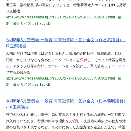
田正寿 福祉部長 県の調査によりますと、特別養護老人ホームにおける見守
り支援機
https://www.pref.saitama.lg.jp/e1601/gikai-gaiyou/r0806/4/i/0301.html
種
別：html
サイズ：21.753KB
令和8年6月定例会 一般質問 質疑質問・答弁全文（保谷武議員） -
埼玉県議会
入補助だけでは現場には定着しません。現場の介助動作、職員配置、動線、
記録、申し送りなどを含めたワークプロセスを
分析
し、その上で機器を選定
し、スタッフ研修を行い、オペレーションを設計し、導入後もフォローアッ
プする必要があ
https://www.pref.saitama.lg.jp/e1601/gikai-gaiyou/r0806/4/i/0302.html
種
別：html
サイズ：22.126KB
令和8年6月定例会 一般質問 質疑質問・答弁全文（松本義明議員）
- 埼玉県議会
設での受入れが難しい場合、高い支援スキルを有する他の施設に一定期間受
け入れていただき、行動の傾向や理由を
分析
し、支援者の声掛けの仕方や活
動の段取りを工夫するなど、その方にあった支援方法を確立した上で、希望