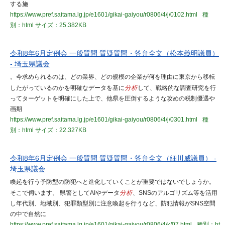
する施
https://www.pref.saitama.lg.jp/e1601/gikai-gaiyou/r0806/4/j/0102.html
種
別：html
サイズ：25.382KB
令和8年6月定例会 一般質問 質疑質問・答弁全文（松本義明議員）
- 埼玉県議会
。今求められるのは、どの業界、どの規模の企業が何を理由に東京から移転
したがっているのかを明確なデータを基に
分析
して、戦略的な調査研究を行
ってターゲットを明確にした上で、他県を圧倒するような攻めの税制優遇や
画期
https://www.pref.saitama.lg.jp/e1601/gikai-gaiyou/r0806/4/j/0301.html
種
別：html
サイズ：22.327KB
令和8年6月定例会 一般質問 質疑質問・答弁全文（細川威議員） -
埼玉県議会
喚起を行う予防型の防犯へと進化していくことが重要ではないでしょうか。
そこで伺います。 県警としてAIやデータ
分析
、SNSのアルゴリズム等を活用
し年代別、地域別、犯罪類型別に注意喚起を行うなど、防犯情報がSNS空間
の中で自然に
https://www.pref.saitama.lg.jp/e1601/gikai-gaiyou/r0806/4/k/07.html
種別：ht