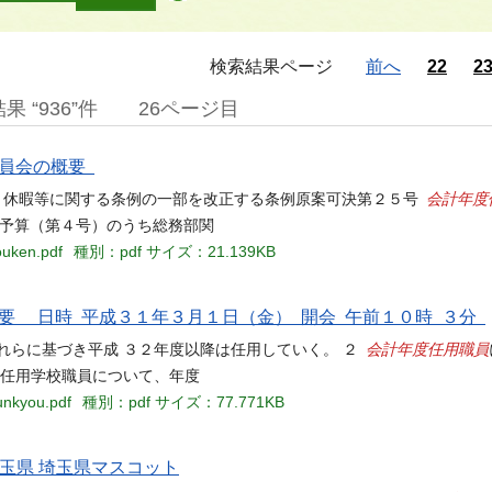
検索結果ページ
前へ
22
2
 “936”件
26ページ目
委員会の概要
会計年度
時間、休暇等に関する条例の一部を改正する条例原案可決第２５号
正予算（第４号）のうち総務部関
ouken.pdf
種別：pdf
サイズ：21.139KB
概要 日時 平成３１年３月１日（金） 開会 午前１０時 ３分
会計年度任用職員
れらに基づき平成 ３２年度以降は任用していく。 ２
度任用学校職員について、年度
unkyou.pdf
種別：pdf
サイズ：77.771KB
玉県 埼玉県マスコット