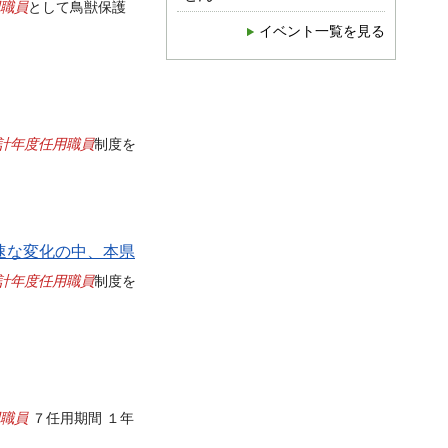
職員
として鳥獣保護
イベント一覧を見る
計年度任用職員
制度を
速な変化の中、本県
計年度任用職員
制度を
職員
７任用期間 １年