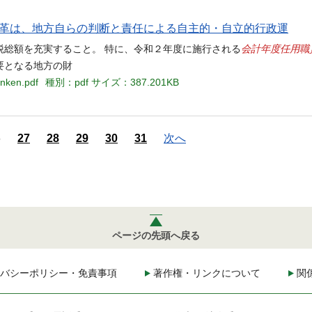
分権改革は、地方自らの判断と責任による自主的・自立的行政運
会計年度任用職
税総額を充実すること。 特に、令和２年度に施行される
要となる地方の財
unken.pdf
種別：pdf
サイズ：387.201KB
6
27
28
29
30
31
次へ
ページの先頭へ戻る
バシーポリシー・免責事項
著作権・リンクについて
関