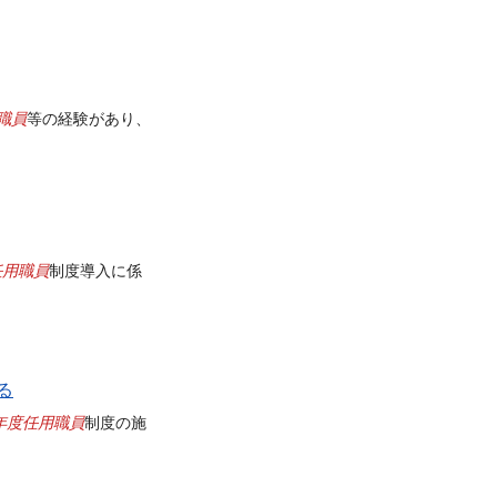
職員
等の経験があり、
任用職員
制度導入に係
る
年度任用職員
制度の施