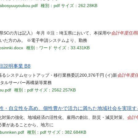
amabosyuuyoukou.pdf
種別：pdf
サイズ：262.28KB
会計年度任用
玉県SCの方は記入） 年月 ※注：埼玉県において、本採用や
いた方のみ。 ※電子申請システムより、勤務
osinnki.docx
種別：ワード
サイズ：33.431KB
目説明事業 B8
会計年度
システムセットアップ・移行業務委託200,376千円 (イ)新
ポータルサーバー再構築等業務
bu.pdf
種別：pdf
サイズ：2562.257KB
主性・自立性を高め、個性豊かで活力に満ちた地域社会を実現す
会計
化対策の強化、地域経済の活性化、雇用の創出、防災・減災対策、
必要があることから、地方に
2bunnken.pdf
種別：pdf
サイズ：382.684KB