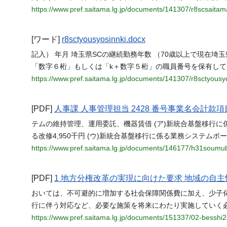
https://www.pref.saitama.lg.jp/documents/141307/r8scsait
[ワード]
r8sctyousyosinnki.docx
記入） 年月 埼玉県SCの継続勤務年数 （70歳以上で現在埼
「数字６桁」もしくは「k＋数字５桁」の職員番号を保有して
https://www.pref.saitama.lg.jp/documents/141307/r8sctyousy
[PDF]
人事課 人事管理担当 2428 番号事業名会計款項
テムの維持管理、運用委託、機器賃借 (ア)新統合基盤移行に係る
る改修4,950千円 (ウ)新統合基盤移行に係る業務システム
https://www.pref.saitama.lg.jp/documents/146177/h31soumu
[PDF]
1 地方分権改革の実現に向けた要求 地域の自
おいては、不可避的に増加する社会保障関係費に加え、少子
行に伴う対応など、必要な施策を将来にわたり実施していく
https://www.pref.saitama.lg.jp/documents/151337/02-besshi