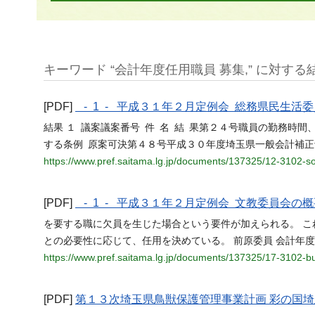
キーワード “会計年度任用職員 募集,” に対する結果
[PDF]
- 1 - 平成３１年２月定例会 総務県民生活
結果 １ 議案議案番号 件 名 結 果第２４号職員の勤務
する条例 原案可決第４８号平成３０年度埼玉県一般会計補
https://www.pref.saitama.lg.jp/documents/137325/12-3102-s
[PDF]
- 1 - 平成３１年２月定例会 文教委員会の
を要する職に欠員を生じた場合という要件が加えられる。 こ
との必要性に応じて、任用を決めている。 前原委員 会計年
https://www.pref.saitama.lg.jp/documents/137325/17-3102-b
[PDF]
第１３次埼玉県鳥獣保護管理事業計画 彩の国埼