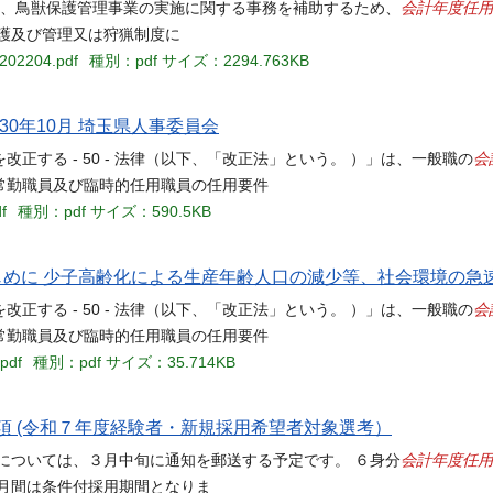
会計年度任用
き、鳥獣保護管理事業の実施に関する事務を補助するため、
護及び管理又は狩猟制度に
u202204.pdf
種別：pdf
サイズ：2294.763KB
0年10月 埼玉県人事委員会
会
する - 50 - 法律（以下、「改正法」という。 ）」は、一般職の
常勤職員及び臨時的任用職員の任用要件
f
種別：pdf
サイズ：590.5KB
じめに 少子高齢化による生産年齢人口の減少等、社会環境の急
会
する - 50 - 法律（以下、「改正法」という。 ）」は、一般職の
常勤職員及び臨時的任用職員の任用要件
.pdf
種別：pdf
サイズ：35.714KB
 (令和７年度経験者・新規採用希望者対象選考）
会計年度任用
については、３月中旬に通知を郵送する予定です。 ６身分
月間は条件付採用期間となりま