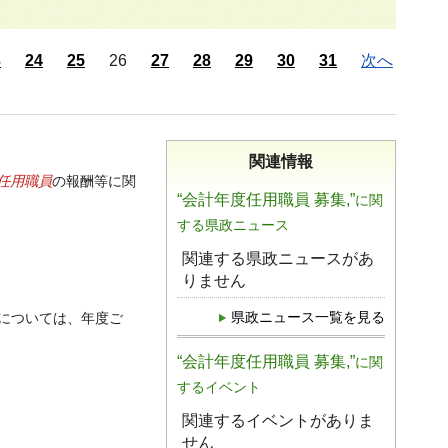
3
24
25
26
27
28
29
30
31
次へ
関連情報
任用職員
の報酬等に関
“会計年度任用職員 募集,”
に関
する県政ニュース
関連する県政ニュースがあ
りません
県政ニュース一覧を見る
については、年度ご
“会計年度任用職員 募集,”
に関
するイベント
関連するイベントがありま
せん