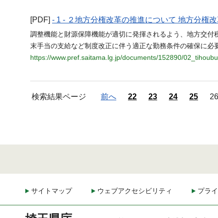
[PDF]
- 1 - ２地方分権改革の推進について 地方
調整機能と財源保障機能が適切に発揮されるよう、地方交付
末手当の支給など制度改正に伴う適正な勤務条件の確保に必
https://www.pref.saitama.lg.jp/documents/152890/02_tihoub
検索結果ページ
前へ
22
23
24
25
2
サイトマップ
ウェブアクセシビリティ
プライ