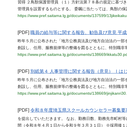
習得 ２鳥獣保護管理員 （１）方針法第７８条の規定に基づ
管理員を設置するものとする。 委嘱に当たっては、鳥獣の保
https://www.pref.saitama.lg.jp/documents/137599/13jikeikak
[PDF]
職員の給与等に関する報告、勧告及び意見 平成3
昨年５月に公布された「地方公務員法及び地方自治法の一部を改正
創設し、任用、服務規律等の整備を図るとともに、特別職非
https://www.pref.saitama.lg.jp/documents/138669/ikkatu30.pd
[PDF]
別紙第４ 人事管理に関する報告（意見） Ⅰは
昨年５月に公布された「地方公務員法及び地方自治法の一部を改正
創設し、任用、服務規律等の整備を図るとともに、特別職非
https://www.pref.saitama.lg.jp/documents/138669/jinjikanri30
[PDF]
令和８年度埼玉県スクールカウンセラー募集要項
を提出していただきます。 なお、勤務日数、勤務先市町村等
間（令和８年４月１日から令和９年３月３１日） ※採用後１