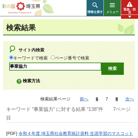
彩の国 埼玉県
緊急・防
情報を探す
メニュー
災
検索結果
サイト内検索
キーワードで検索
ページ番号で検索
検索方法
検索結果ページ
前へ
6
7
8
次へ
キーワード “事業協力” に対する結果 “138”件
7ページ
目
[PDF]
令和４年度 埼玉県社会教育統計資料 生涯学習のマスコット