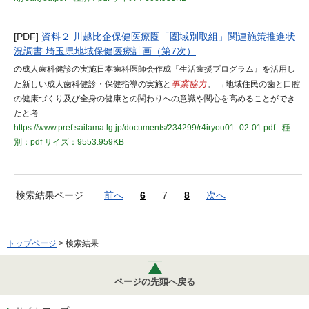
[PDF]
資料２ 川越比企保健医療圏「圏域別取組」関連施策推進状
況調書 埼玉県地域保健医療計画（第7次）
の成人歯科健診の実施日本歯科医師会作成『生活歯援プログラム』を活用し
た新しい成人歯科健診・保健指導の実施と
事業協力
。 →地域住民の歯と口腔
の健康づくり及び全身の健康との関わりへの意識や関心を高めることができ
たと考
https://www.pref.saitama.lg.jp/documents/234299/r4iryou01_02-01.pdf
種
別：pdf
サイズ：9553.959KB
検索結果ページ
前へ
6
7
8
次へ
トップページ
> 検索結果
ページの先頭へ戻る