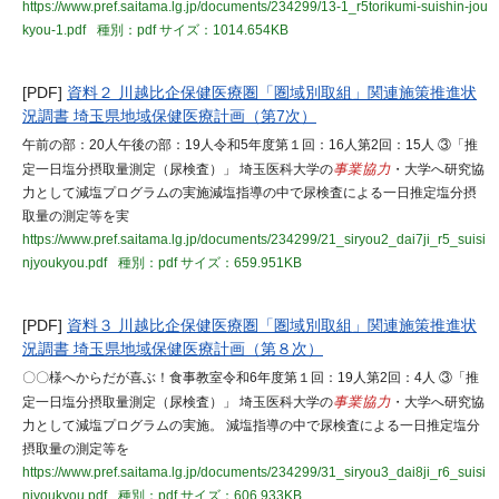
https://www.pref.saitama.lg.jp/documents/234299/13-1_r5torikumi-suishin-jou
kyou-1.pdf
種別：pdf
サイズ：1014.654KB
[PDF]
資料２ 川越比企保健医療圏「圏域別取組」関連施策推進状
況調書 埼玉県地域保健医療計画（第7次）
午前の部：20人午後の部：19人令和5年度第１回：16人第2回：15人 ③「推
定一日塩分摂取量測定（尿検査）」 埼玉医科大学の
事業協力
・大学へ研究協
力として減塩プログラムの実施減塩指導の中で尿検査による一日推定塩分摂
取量の測定等を実
https://www.pref.saitama.lg.jp/documents/234299/21_siryou2_dai7ji_r5_suisi
njyoukyou.pdf
種別：pdf
サイズ：659.951KB
[PDF]
資料３ 川越比企保健医療圏「圏域別取組」関連施策推進状
況調書 埼玉県地域保健医療計画（第８次）
〇〇様へからだが喜ぶ！食事教室令和6年度第１回：19人第2回：4人 ③「推
定一日塩分摂取量測定（尿検査）」 埼玉医科大学の
事業協力
・大学へ研究協
力として減塩プログラムの実施。 減塩指導の中で尿検査による一日推定塩分
摂取量の測定等を
https://www.pref.saitama.lg.jp/documents/234299/31_siryou3_dai8ji_r6_suisi
njyoukyou.pdf
種別：pdf
サイズ：606.933KB