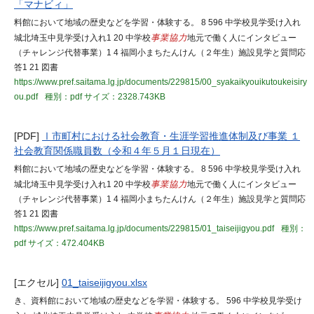
「マナビィ」
料館において地域の歴史などを学習・体験する。 8 596 中学校見学受け入れ
城北埼玉中見学受け入れ1 20 中学校
事業協力
地元で働く人にインタビュー
（チャレンジ代替事業）1 4 福岡小まちたんけん（２年生）施設見学と質問応
答1 21 図書
https://www.pref.saitama.lg.jp/documents/229815/00_syakaikyouikutoukeisiry
ou.pdf
種別：pdf
サイズ：2328.743KB
[PDF]
Ⅰ市町村における社会教育・生涯学習推進体制及び事業 １
社会教育関係職員数（令和４年５月１日現在）
料館において地域の歴史などを学習・体験する。 8 596 中学校見学受け入れ
城北埼玉中見学受け入れ1 20 中学校
事業協力
地元で働く人にインタビュー
（チャレンジ代替事業）1 4 福岡小まちたんけん（２年生）施設見学と質問応
答1 21 図書
https://www.pref.saitama.lg.jp/documents/229815/01_taiseijigyou.pdf
種別：
pdf
サイズ：472.404KB
[エクセル]
01_taiseijigyou.xlsx
き、資料館において地域の歴史などを学習・体験する。 596 中学校見学受け