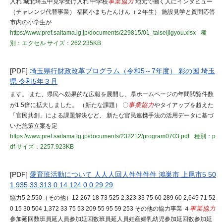
入れ 城北埼玉中見学受け入れ 中学校
事業協力
地元で働く人にインタビュー
（チャレンジ代替事業） 福岡小まちたんけん（２年生） 施設見学と質問応答
市内の小学生が
https://www.pref.saitama.lg.jp/documents/229815/01_taiseijigyou.xlsx
種
別：エクセル
サイズ：262.235KB
[PDF]
埼玉県行財政改革プログラム（令和5～7年度） 彩の国 埼玉
県 令和5年３月
ます。 また、県民へ効果的な広報を展開し、県ホームページの年間閲覧件数
が1.5倍に拡大しました。 （新たな課題） 〇
事業協力
やタイアップを超えた
「官民共創」による課題解決など、 新たな官民連携手法の活用データに基づ
いた施策立案を定
https://www.pref.saitama.lg.jp/documents/232212/program0703.pdf
種別：p
df
サイズ：2257.923KB
[PDF]
愛育班活動について 人人人回人件件件件 鴻巣市 上尾市5 50
1,935 33,313 0 14 124 0 0 29 29
協力5 2,550（その他）12 267 18 73 525 2,323 33 75 60 289 60 2,645 71 52
0 15 30 504 1,372 33 75 53 209 55 95 59 253 その他の協力事業 ４
事業協力
参加延回数班員延人員参加延回数班員延人員妊産婦乳幼児参加延回数参加延