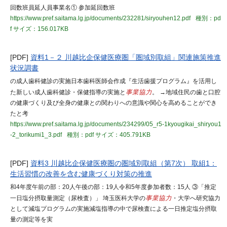
回数班員延人員事業名① 参加延回数班
https://www.pref.saitama.lg.jp/documents/232281/siryouhen12.pdf
種別：pd
f
サイズ：156.017KB
[PDF]
資料1－２ 川越比企保健医療圏「圏域別取組」関連施策推進
状況調書
の成人歯科健診の実施日本歯科医師会作成『生活歯援プログラム』を活用し
た新しい成人歯科健診・保健指導の実施と
事業協力
。 →地域住民の歯と口腔
の健康づくり及び全身の健康との関わりへの意識や関心を高めることができ
たと考
https://www.pref.saitama.lg.jp/documents/234299/05_r5-1kyougikai_shiryou1
-2_torikumi1_3.pdf
種別：pdf
サイズ：405.791KB
[PDF]
資料3 川越比企保健医療圏の圏域別取組（第7次） 取組1：
生活習慣の改善を含む健康づくり対策の推進
和4年度午前の部：20人午後の部：19人令和5年度参加者数：15人 ③「推定
一日塩分摂取量測定（尿検査）」 埼玉医科大学の
事業協力
・大学へ研究協力
として減塩プログラムの実施減塩指導の中で尿検査による一日推定塩分摂取
量の測定等を実