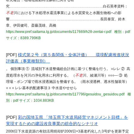
研究報告：地域地震動特性解析に関する研
究……………………………………………………………………白石英孝資料：
不老
川における下水処理水還流事業による水質変化と水圏生物相への影
響………………………………… ………………………………長田泰宣、鈴木
章、伊田健司、斎藤茂雄、高橋
https://www.pref.saitama.lg.jp/documents/117669/h28-zentai-r.pdf
種別：pdf
サイズ：8389.799KB
[PDF]
様式第２号（第５条関係・全体評価） 環境配慮推進状況
評価表（事業種類別）
。 個別事項 ① 流域別下水道整備総合計画に基づく整備を行う。 ○レレ ② 高
度処理水を河川の浄化用水に利用する。 （
不老
川、綾瀬川等）○○○― ③ 処
理場・ポンプ場で雨水浸透施設を整備する。 （雨水浸透桝、透水性舗装等）
○ ○ ○ レレ基本的配慮事項３ 中水道やせせら
https://www.pref.saitama.lg.jp/documents/117796/gesuidou_gesuidou.pdf
種
別：pdf
サイズ：1034.883KB
[PDF]
彩の国埼玉県 「埼玉県下水道局経営マネジメント目標」を
実現するための建設改良事業の総合的なシナリオ
200t/日下水道資源の有効活用焼却炉200t/日×3基老朽化した3号炉を更新予定