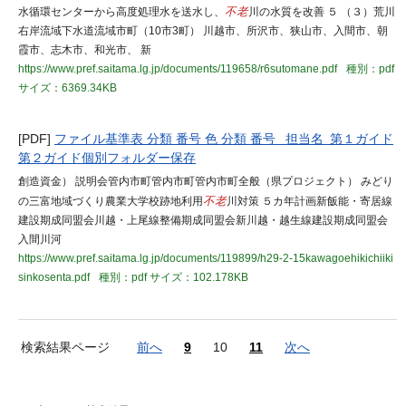
水循環センターから高度処理水を送水し、
不老
川の水質を改善 ５ （３）荒川
右岸流域下水道流域市町（10市3町） 川越市、所沢市、狭山市、入間市、朝
霞市、志木市、和光市、 新
https://www.pref.saitama.lg.jp/documents/119658/r6sutomane.pdf
種別：pdf
サイズ：6369.34KB
[PDF]
ファイル基準表 分類 番号 色 分類 番号 担当名 第１ガイド
第２ガイド個別フォルダー保存
創造資金） 説明会管内市町管内市町管内市町全般（県プロジェクト） みどり
の三富地域づくり農業大学校跡地利用
不老
川対策 ５カ年計画新飯能・寄居線
建設期成同盟会川越・上尾線整備期成同盟会新川越・越生線建設期成同盟会
入間川河
https://www.pref.saitama.lg.jp/documents/119899/h29-2-15kawagoehikichiiki
sinkosenta.pdf
種別：pdf
サイズ：102.178KB
検索結果ページ
前へ
9
10
11
次へ