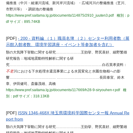
備推進（中川・綾瀬川流域、新河岸川流域） ・広域河川の整備推進（芝川、
市野川等） ・調節池の整備推
https://www.pref.saitama.lg.jp/documents/114875/2910_juuten3.pdf
種別：p
df
サイズ：895.74KB
[PDF]
- 200 - 資料編 （１）職員名簿 （２）センター利用者数（展
示館入館者数、環境学習講座・イベント等参加者を含む）
類の大気降下挙動に関する研究…………………王効挙、野尻喜好、細野繁雄
研究報告：地域地震動特性解析に関する研
究……………………………………………………………………白石英孝資料：
不老
川における下水処理水還流事業による水質変化と水圏生物相への影
響………………………………… ………………………………長田泰宣、鈴木
章、伊田健司、斎藤茂雄、高橋
https://www.pref.saitama.lg.jp/documents/117669/h28-9-siryouhen-r.pdf
種
別：pdf
サイズ：318.13KB
[PDF]
ISSN 1346-468X 埼玉県環境科学国際センター報 Annual Re
port from
類の大気降下挙動に関する研究…………………王効挙、野尻喜好、細野繁雄