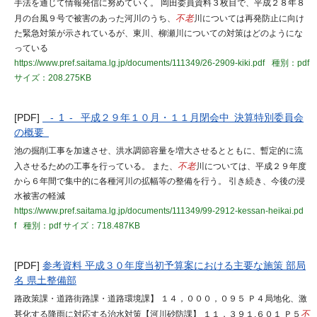
手法を通じて情報発信に努めていく。 岡田委員資料３枚目で、平成２８年８
月の台風９号で被害のあった河川のうち、
不老
川については再発防止に向け
た緊急対策が示されているが、東川、柳瀬川についての対策はどのようにな
っている
https://www.pref.saitama.lg.jp/documents/111349/26-2909-kiki.pdf
種別：pdf
サイズ：208.275KB
[PDF]
- 1 - 平成２９年１０月・１１月閉会中 決算特別委員会
の概要
池の掘削工事を加速させ、洪水調節容量を増大させるとともに、暫定的に流
入させるための工事を行っている。 また、
不老
川については、平成２９年度
から６年間で集中的に各種河川の拡幅等の整備を行う。 引き続き、今後の浸
水被害の軽減
https://www.pref.saitama.lg.jp/documents/111349/99-2912-kessan-heikai.pd
f
種別：pdf
サイズ：718.487KB
[PDF]
参考資料 平成３０年度当初予算案における主要な施策 部局
名 県土整備部
路政策課・道路街路課・道路環境課】 １４，０００，０９５ Ｐ４局地化、激
甚化する降雨に対応する治水対策【河川砂防課】 １１，３９１,６０１ Ｐ５
不