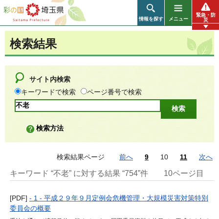
彩の国 埼玉県
緊急・防
情報を探す
メニュー
災
検索結果
サイト内検索
キーワードで検索
ページ番号で検索
検索方法
検索結果ページ
前へ
9
10
11
次へ
キーワード “不老” に対する結果 “754”件
10ページ目
[PDF]
- 1 - 平成２９年９月定例会危機管理・大規模災害対策特別
委員会の概要