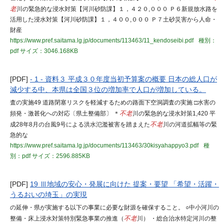
老
川の緊急的な浸水対策【河川砂防課】１，４２０,０００ Ｐ６新規放水路を
活用した浸水対策【河川砂防課】１，４００,０００ Ｐ７土砂災害から人命・
財産
https://www.pref.saitama.lg.jp/documents/113463/11_kendoseibi.pdf
種別：
pdf
サイズ：3046.168KB
[PDF]
- 1 - 資料３ 平成３０年度当初予算案の概要 日本の総人口が
減少する中、本県は全国３位の増加率で人口が増加している。
査の実施49 道路閉塞リスクを軽減するための路面下空洞調査の実施 □水害の
頻発・激甚化への対応〔県土整備部〕 ＊
不老
川の緊急的な浸水対策1,420 平
成28年8月の台風9号による洪水氾濫被害を踏まえた
不老
川の河道拡幅等の緊
急的な
https://www.pref.saitama.lg.jp/documents/113463/30kisyahappyo3.pdf
種
別：pdf
サイズ：2596.885KB
[PDF]
19 Ⅲ地域の安心・発展に向けた 提案・要望 「希望・活躍・
うるおいの埼玉」の実現
の延伸・県が実施する以下の事業に必要な財源を確保すること。 ○中小河川の
整備・床上浸水対策特別緊急事業の推進（
不老
川） ・総合治水特定河川の整