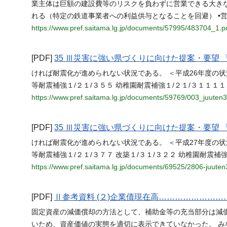
業主体は巨額の建設費等のリスクを負わずに営業できる大きな
れる（特定の鉄道事業者への利益供与となることを回避） •
https://www.pref.saitama.lg.jp/documents/57995/483704_1.p
[PDF]
35 Ⅲ災害に強い県づくりに向けた提案・要望
ければ耐震化が進められない状況である。 ＜平成26年度の状況＞ 
等耐震補強１/２１/３５５ 幼稚園耐震補強１/２１/３１１１１ 改
https://www.pref.saitama.lg.jp/documents/59769/003_juuten3
[PDF]
35 Ⅲ災害に強い県づくりに向けた提案・要望
ければ耐震化が進められない状況である。 ＜平成27年度の状況＞ 
等耐震補強１/２１/３７７ 改築１/３１/３２２ 幼稚園耐震補強
https://www.pref.saitama.lg.jp/documents/69525/2806-juuten
[PDF]
Ⅱ参考資料 (２)企業債現在高…………………
固定資産の減価償却の方法として、補助金等の充当部分は減
いため、資産価値の実態を適切に表示できていなかった。 み