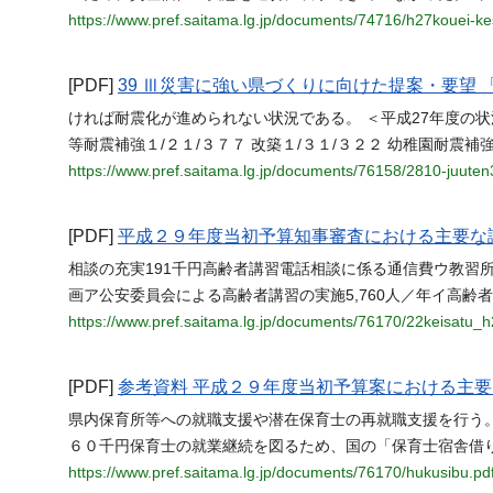
https://www.pref.saitama.lg.jp/documents/74716/h27kouei-k
[PDF]
39 Ⅲ災害に強い県づくりに向けた提案・要望
ければ耐震化が進められない状況である。 ＜平成27年度の状況＞ 
等耐震補強１/２１/３７７ 改築１/３１/３２２ 幼稚園耐震補強
https://www.pref.saitama.lg.jp/documents/76158/2810-juuten
[PDF]
平成２９年度当初予算知事審査における主要な議
相談の充実191千円高齢者講習電話相談に係る通信費ウ教習所
画ア公安委員会による高齢者講習の実施5,760人／年イ高齢
https://www.pref.saitama.lg.jp/documents/76170/22keisatu_h
[PDF]
参考資料 平成２９年度当初予算案における主要
県内保育所等への就職支援や潜在保育士の再就職支援を行う。
６０千円保育士の就業継続を図るため、国の「保育士宿舎借
https://www.pref.saitama.lg.jp/documents/76170/hukusibu.pd