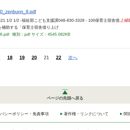
/00_zenbunn_8.pdf
上補
2 1/2 -福祉部こども支援課048-830-3328 - 100保育士宿舎借
を補助する「保育士宿舎借り上げ
8.pdf
種別：pdf
サイズ：4545.082KB
7
18
19
20
21
22
次へ
ページの先頭へ戻る
バシーポリシー・免責事項
著作権・リンクについて
関