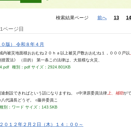
検索結果ページ
前へ
13
1
21ページ目
１０版） 令和８年４月
地域内被災地面積おおむね２０ｈａ以上被災戸数おおむね１，０００戸以
復興特別措置法》 （目的） 第一条この法律は、大規模な火災、
4.pdf
種別：pdf
サイズ：2924.801KB
上、補助
別途創設できればという話になりますね。 ○中津原委員法律
が
八代議長どうぞ。 ○藤井委員こ
種別：ワード
サイズ：143.5KB
会 ２０１２年２月２日（木）１４：００～