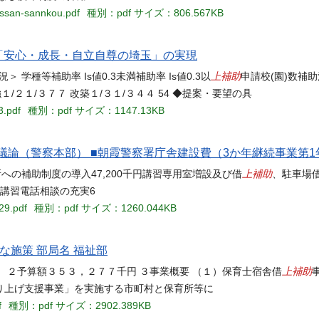
essan-sannkou.pdf
種別：pdf
サイズ：806.567KB
 「安心・成長・自立自尊の埼玉」の実現
上補助
学種等補助率 Is値0.3未満補助率 Is値0.3以
申請校(園)数補助
１/２１/３７７ 改築１/３１/３４４ 54 ◆提案・要望の具
3.pdf
種別：pdf
サイズ：1147.13KB
論（警察本部） ■朝霞警察署庁舎建設費（3か年継続事業第1
上補助
への補助制度の導入47,200千円講習専用室増設及び借
、駐車場
者講習電話相談の充実6
29.pdf
種別：pdf
サイズ：1260.044KB
な施策 部局名 福祉部
上補助
 ２予算額３５３，２７７千円 ３事業概要 （１）保育士宿舎借
り上げ支援事業」を実施する市町村と保育所等に
f
種別：pdf
サイズ：2902.389KB