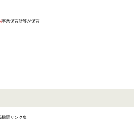
助
事業保育所等が保育
係機関リンク集