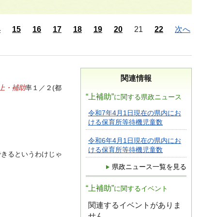
4
15
16
17
18
19
20
21
22
次へ
関連情報
上・補助
率１／２(都
“上補助”
に関する県政ニュース
令和7年4月1日現在の県内にお
ける保育所等待機児童数
令和6年4月1日現在の県内にお
ける保育所等待機児童数
できるというわけじゃ
県政ニュース一覧を見る
“上補助”
に関するイベント
関連するイベントがありま
せん