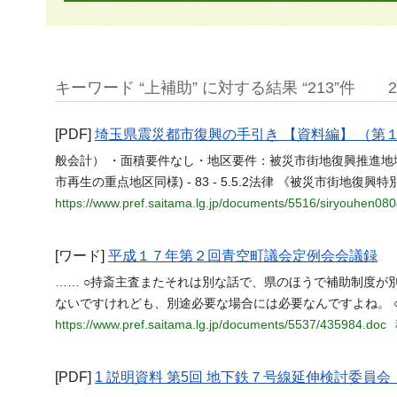
キーワード “上補助” に対する結果 “213”件
[PDF]
埼玉県震災都市復興の手引き 【資料編】 （第
般会計） ・面積要件なし・地区要件：被災市街地復興推進
市再生の重点地区同様) - 83 - 5.5.2法律 《被災市街地
https://www.pref.saitama.lg.jp/documents/5516/siryouhen080
[ワード]
平成１７年第２回青空町議会定例会会議録
…… ○持斎主査またそれは別な話で、県のほうで補助制度が
ないですけれども、別途必要な場合には必要なんですよね。 ○
https://www.pref.saitama.lg.jp/documents/5537/435984.doc
[PDF]
1 説明資料 第5回 地下鉄７号線延伸検討委員