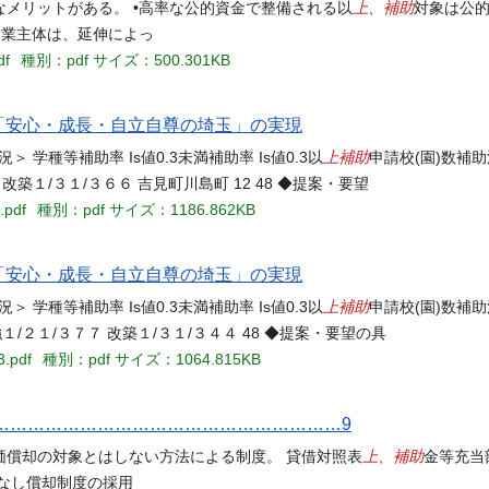
上、補助
メリットがある。 •高率な公的資金で整備される以
対象は公
営業主体は、延伸によっ
df
種別：pdf
サイズ：500.301KB
 「安心・成長・自立自尊の埼玉」の実現
上補助
学種等補助率 Is値0.3未満補助率 Is値0.3以
申請校(園)数補助
築１/３１/３６６ 吉見町川島町 12 48 ◆提案・要望
.pdf
種別：pdf
サイズ：1186.862KB
 「安心・成長・自立自尊の埼玉」の実現
上補助
学種等補助率 Is値0.3未満補助率 Is値0.3以
申請校(園)数補助
１/２１/３７７ 改築１/３１/３４４ 48 ◆提案・要望の具
3.pdf
種別：pdf
サイズ：1064.815KB
………………………………………………………9
上、補助
価償却の対象とはしない方法による制度。 貸借対照表
金等充当
なし償却制度の採用