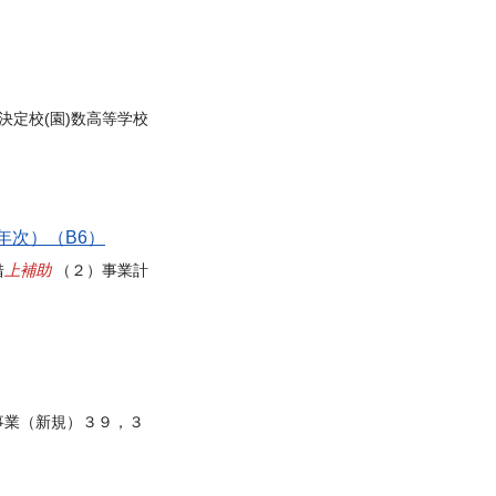
決定校(園)数高等学校
年次）（B6）
上補助
借
（２）事業計
事業（新規）３９，３