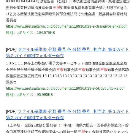
03 03 03 04 04 04 行政報告書 （公社）日本技術士会備品銘柄・業者選定選定
委員会産業技術連携推進会議
三県
知事会議九都県市首脳会議九都県市のきら
りと光る産業技術放射線関連県幹部企業訪問その他会議一般委員会決算特別
委員会
https://www.pref.saitama.lg.jp/documents/119936/h29-9-3sangyosienka.pdf
種別：pdf
サイズ：164.578KB
[PDF]
ファイル基準表 分類 番号 色 分類 番号 担当名 第１ガイド
第２ガイド個別フォルダー保存
1 3 5 1 1 1 保存上の取扱い電子文書キャビネット価価価価全般全般全般全般
全般全般全般全般全般全般会議
三県
知事会議
三県
知事会議
三県
知事会議広聴
広報広聴広報広聴広報 13 13 13 13 13 13 13 13 13 13 13 13 13 13 13 13 13
課所コ
https://www.pref.saitama.lg.jp/documents/119936/h29-9-5kigyouritti-ka.pdf
種別：pdf
サイズ：95.995KB
[PDF]
ファイル基準表 分類 番号 色 分類 番号 担当名 第１ガイド
第２ガイド個別フォルダー保存
（上半期） 全国行政処分通知書（下半期） 他県の照会・回答県外調査預・貯
金口座廃凍結依頼広告規制団体への通知一都
三県
ヤミ金融被害防止キャンペ