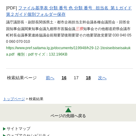
[PDF]
ファイル基準表 分類 番号 色 分類 番号 担当名 第１ガイド
第２ガイド個別フォルダー保存
議庁議部長・副部長関係県土・都市企画担当主幹会議各種会議照会・回答全
国知事会議関東知事会議九都県市首脳会議
三県
知事会その他都道府県会議市
町村長会議事業連絡協議会前期要望後期要望その他要望政党要望 030 040 05
0 060 070 010
https://www.pref.saitama.lg.jp/documents/119948/h29-12-1tosiseibiseisakuk
a.pdf
種別：pdf
サイズ：132.196KB
検索結果ページ
前へ
16
17
18
次へ
トップページ
> 検索結果
ページの先頭へ戻る
サイトマップ
ウェブアクセシビリティ