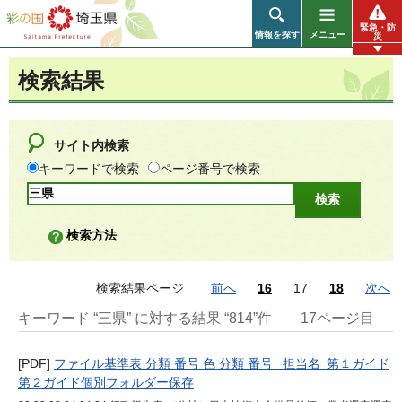
彩の国 埼玉県
緊急・防
情報を探す
メニュー
災
検索結果
サイト内検索
キーワードで検索
ページ番号で検索
検索方法
検索結果ページ
前へ
16
17
18
次へ
キーワード “三県” に対する結果 “814”件
17ページ目
[PDF]
ファイル基準表 分類 番号 色 分類 番号 担当名 第１ガイド
第２ガイド個別フォルダー保存