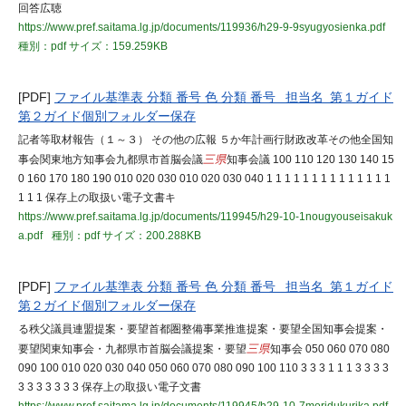
回答広聴
https://www.pref.saitama.lg.jp/documents/119936/h29-9-9syugyosienka.pdf
種別：pdf
サイズ：159.259KB
[PDF]
ファイル基準表 分類 番号 色 分類 番号 担当名 第１ガイド
第２ガイド個別フォルダー保存
記者等取材報告（１～３） その他の広報 ５か年計画行財政改革その他全国知
事会関東地方知事会九都県市首脳会議
三県
知事会議 100 110 120 130 140 15
0 160 170 180 190 010 020 030 010 020 030 040 1 1 1 1 1 1 1 1 1 1 1 1 1 1
1 1 1 保存上の取扱い電子文書キ
https://www.pref.saitama.lg.jp/documents/119945/h29-10-1nougyouseisakuk
a.pdf
種別：pdf
サイズ：200.288KB
[PDF]
ファイル基準表 分類 番号 色 分類 番号 担当名 第１ガイド
第２ガイド個別フォルダー保存
る秩父議員連盟提案・要望首都圏整備事業推進提案・要望全国知事会提案・
要望関東知事会・九都県市首脳会議提案・要望
三県
知事会 050 060 070 080
090 100 010 020 030 040 050 060 070 080 090 100 110 3 3 3 1 1 1 3 3 3 3
3 3 3 3 3 3 3 保存上の取扱い電子文書