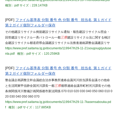
https://www.pref.saitama.lg.jp/documents/119945/h29-10-7moridukurika.pdf
種別：pdf
サイズ：228.147KB
[PDF]
ファイル基準表 分類 番号 色 分類 番号 担当名 第１ガイド
第２ガイド個別フォルダー保存
その他建設リサイクル例規建設リサイクル通知・報告建設リサイクル照会・
回答建設リサイクル一斉パトロール一都
三県
建設リサイクル法に関する検討
会建設リサイクル都道府県会議建設リサイクル法推進連絡調整会議建設リサ
https://www.pref.saitama.lg.jp/documents/119947/h29-11-21sougougijyutuse
nta.pdf
種別：pdf
サイズ：120.259KB
[PDF]
ファイル基準表 分類 番号 色 分類 番号 担当名 第１ガイド
第２ガイド個別フォルダー保存
整会議企画調整主幹会議総合治水事務所連絡会議河川担当課長会議その他命
と生活関東甲信静全国河川課長一都
三県
都県連絡会議市町村河川課長その他
条例関係河川整備計画関係都市新法関係 070 010 020 030 040 050 060 010 0
20 030 040 050 060 070
https://www.pref.saitama.lg.jp/documents/119947/h29-11-7kasensabouka.pd
f
種別：pdf
サイズ：117.885KB