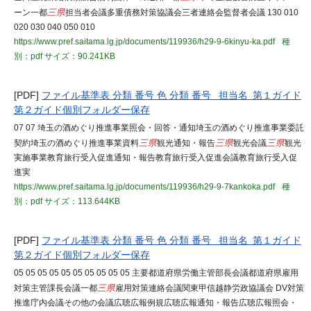
ーン一都
三県
担当者会議多重債務対策協議会三者連絡会監督者会議 130 010
020 030 040 050 010
https://www.pref.saitama.lg.jp/documents/119936/h29-9-6kinyu-ka.pdf
種
別：pdf
サイズ：90.241KB
[PDF]
ファイル基準表 分類 番号 色 分類 番号 担当名 第１ガイド
第２ガイド個別フォルダー保存
07 07 埼玉の酒めぐり推進事業照会・回答・通知埼玉の酒めぐり推進事業委託
契約埼玉の酒めぐり推進事業資料
三県
観光通知・報告
三県
観光会議
三県
観光
実施事業教育旅行受入促進通知・報告教育旅行受入促進会議教育旅行受入促
進実
https://www.pref.saitama.lg.jp/documents/119936/h29-9-7kankoka.pdf
種
別：pdf
サイズ：113.644KB
[PDF]
ファイル基準表 分類 番号 色 分類 番号 担当名 第１ガイド
第２ガイド個別フォルダー保存
05 05 05 05 05 05 05 05 05 05 主要都道府県労働主管部長会議都道府県雇用
対策主管課長会議一都
三県
雇用対策連絡会議関東甲信越静労政協議会 DV対策
推進庁内会議その他の会議広聴広報例規広聴広報通知・報告広聴広報照会・