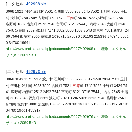
[エクセル]
492968.xls
3068 1922 7484 鮫川村 7501 石川町 5358 937 3145 7502 玉川村 7503 平田
村 浅川町 760 7505 古殿町 761 7521
三春
町 5496 7522 小野町 3491 7541
広野町 1807 楢葉町 2572 7543 富岡町 6121 7544 川内村 7545 大熊町 3948
7546 双葉町 2389 浪江町 7171 1802 3600 1007 7548 葛尾村 7561 新地町 24
60 7564 飯舘村 8000 茨城県 1086715 279780 291103 215336 176345 6971
0 34780 19661
https://www.pref.saitama.lg.jp/documents/9127/492968.xls
種別：エクセル
サイズ：3069.5KB
[エクセル]
492976.xls
3068 3049 2575 7484 鮫川村 石川町 5358 5297 5186 4248 2934 7502 玉川
村 平田村 浅川町 2023 7505 古殿町 7521
三春
町 4745 7522 小野町 3426 75
41 広野町 楢葉町 2512 2493 7543 富岡町 6121 3718 7544 川内村 7545 大熊
町 3612 7546 双葉町 2389 浪江町 7070 3596 5328 3293 7548 葛尾村 7561
新地町 飯舘村 8000 茨城県 1086715 279780 291103 215336 176345 69710
34780 19661 435917
https://www.pref.saitama.lg.jp/documents/9127/492976.xls
種別：エクセル
サイズ：2080.5KB