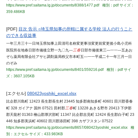
https://www.pref.saitama.lg.jp/documents/8388/1477.pdf
種別：pdf
サイズ：
359.486KB
[PDF]
目次 告示 ○埼玉県知事の所轄に属する学校 法人の行うこと
のできる収益事
一年三月三十一日埼玉県知事上田清司名称変更事項変更前変更後小島小児科
医院所在地春日部市備後立野一九〇九―
三春
日部市備後東三―一一―五あお
ぞら薬局有限会社アサヒ調剤薬局秩父市本町五―一一平成二十一年三月一日
のぞみ
https://www.pref.saitama.lg.jp/documents/8401/359216.pdf
種別：pdf
サイ
ズ：3607.105KB
[エクセル]
080423yoshiki_excel.xlsx
比企郡川島町 12423 長生郡長生村 23445 知多郡南知多町 40601 田川郡香春
町 328 ガイアナ 国外 07521 田村郡
三春
町 13228 あきる野市 20413 下伊那
郡天龍村 01363 檜山郡厚沢部町 11347 比企郡吉見町 12424 長生郡白子町 23
446 知多郡美浜町 40602 田川郡添田町 398 カザフスタン 07522
https://www.pref.saitama.lg.jp/documents/8657/080423yoshiki_excel.xlsx
種
別：エクセル
サイズ：433.983KB