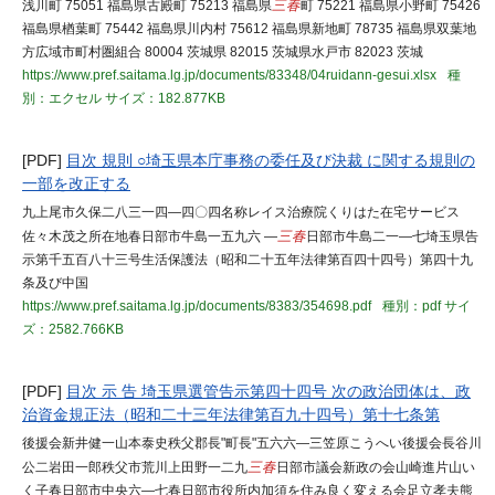
浅川町 75051 福島県古殿町 75213 福島県
三春
町 75221 福島県小野町 75426
福島県楢葉町 75442 福島県川内村 75612 福島県新地町 78735 福島県双葉地
方広域市町村圏組合 80004 茨城県 82015 茨城県水戸市 82023 茨城
https://www.pref.saitama.lg.jp/documents/83348/04ruidann-gesui.xlsx
種
別：エクセル
サイズ：182.877KB
[PDF]
目次 規則 ○埼玉県本庁事務の委任及び決裁 に関する規則の
一部を改正する
九上尾市久保二八三一四―四〇四名称レイス治療院くりはた在宅サービス
佐々木茂之所在地春日部市牛島一五九六 ―
三春
日部市牛島二一―七埼玉県告
示第千五百八十三号生活保護法（昭和二十五年法律第百四十四号）第四十九
条及び中国
https://www.pref.saitama.lg.jp/documents/8383/354698.pdf
種別：pdf
サイ
ズ：2582.766KB
[PDF]
目次 示 告 埼玉県選管告示第四十四号 次の政治団体は、政
治資金規正法（昭和二十三年法律第百九十四号）第十七条第
後援会新井健一山本泰史秩父郡長"町長"五六六―三笠原こうへい後援会長谷川
公二岩田一郎秩父市荒川上田野一二九
三春
日部市議会新政の会山崎進片山い
く子春日部市中央六―七春日部市役所内加須を住み良く変える会足立孝夫熊