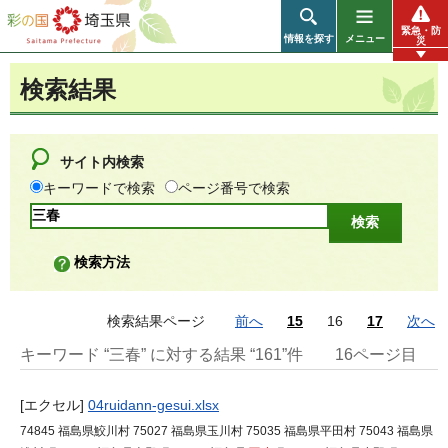
彩の国 埼玉県
緊急・防
情報を探す
メニュー
災
検索結果
サイト内検索
キーワードで検索
ページ番号で検索
検索方法
検索結果ページ
前へ
15
16
17
次へ
キーワード “三春” に対する結果 “161”件
16ページ目
[エクセル]
04ruidann-gesui.xlsx
74845 福島県鮫川村 75027 福島県玉川村 75035 福島県平田村 75043 福島県