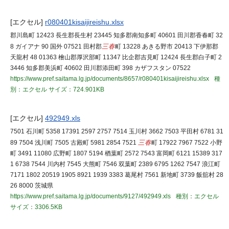
[エクセル]
r080401kisaijireishu.xlsx
郡川島町 12423 長生郡長生村 23445 知多郡南知多町 40601 田川郡香春町 32
8 ガイアナ 90 国外 07521 田村郡
三春
町 13228 あきる野市 20413 下伊那郡
天龍村 48 01363 檜山郡厚沢部町 11347 比企郡吉見町 12424 長生郡白子町 2
3446 知多郡美浜町 40602 田川郡添田町 398 カザフスタン 07522
https://www.pref.saitama.lg.jp/documents/8657/r080401kisaijireishu.xlsx
種
別：エクセル
サイズ：724.901KB
[エクセル]
492949.xls
7501 石川町 5358 17391 2597 2757 7514 玉川村 3662 7503 平田村 6781 31
89 7504 浅川町 7505 古殿町 5981 2854 7521
三春
町 17922 7967 7522 小野
町 3491 11080 広野町 1807 5194 楢葉町 2572 7543 富岡町 6121 15389 317
1 6738 7544 川内村 7545 大熊町 7546 双葉町 2389 6795 1262 7547 浪江町
7171 1802 20519 1905 8921 1939 3383 葛尾村 7561 新地町 3739 飯舘村 28
26 8000 茨城県
https://www.pref.saitama.lg.jp/documents/9127/492949.xls
種別：エクセル
サイズ：3306.5KB