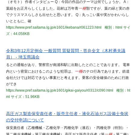
（オモト） 作者インタビュー Q：今回の作品のテーマは何でしょうか。 A：
葉組をお正月らしくしました。花材は万年青
一種
類ですが、葉の緑と実の赤
でクリスマスらしさも出せたと思います。 Q：丸っこい葉や実がかわいらし
いとともに、確
https://www.pref.saitama.lg.jp/e1601/ikebana/r061223.html
種別：html
サイ
ズ：44.058KB
令和3年12月定例会 一般質問 質疑質問・答弁全文（木村勇夫議
員） - 埼玉県議会
るとの通報があり、警察官が南浦和駅に出動したとのことであります。 電車
内という密室におけるこのような犯罪は、
一種
のテロ行為であります。鉄道
会社だけでは対応できない事案だと考えます。乗客の安全確保のために行政
ができ
https://www.pref.saitama.lg.jp/e1601/gikai-gaiyou/r0312/c090.html
種別：ht
ml
サイズ：51.96KB
高圧ガス製造保安責任者・販売主任者・液化石油ガス設備士免状
の交付申請について
保安責任者（乙種機械・乙種化学・丙種化学（液石）・丙種化学（特別）・
第二種冷凍機械・第三種冷凍機械） 高圧ガス販売主任者（第
一種
・第二種）