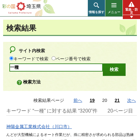
彩の国 埼玉県
緊急・防
情報を探す
メニュー
災
検索結果
サイト内検索
キーワードで検索
ページ番号で検索
検索方法
検索結果ページ
前へ
19
20
21
次へ
キーワード “一種” に対する結果 “3200”件
20ページ目
神陽金属工業株式会社（川口市）
んどが大型機械によるオート作業だが、殊に精密さが求められる部品は熟練