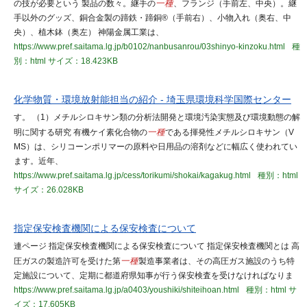
の技が必要という 製品の数々。継手の
一種
、フランジ（手前左、中央）。継
手以外のグッズ、銅合金製の蹄鉄・蹄銅®（手前右）、小物入れ（奥右、中
央）、植木鉢（奥左） 神陽金属工業は、
https://www.pref.saitama.lg.jp/b0102/nanbusanrou/03shinyo-kinzoku.html
種
別：html
サイズ：18.423KB
化学物質・環境放射能担当の紹介 - 埼玉県環境科学国際センター
す。 （1）メチルシロキサン類の分析法開発と環境汚染実態及び環境動態の解
明に関する研究 有機ケイ素化合物の
一種
である揮発性メチルシロキサン（V
MS）は、シリコーンポリマーの原料や日用品の溶剤などに幅広く使われてい
ます。近年、
https://www.pref.saitama.lg.jp/cess/torikumi/shokai/kagakug.html
種別：html
サイズ：26.028KB
指定保安検査機関による保安検査について
連ページ 指定保安検査機関による保安検査について 指定保安検査機関とは 高
圧ガスの製造許可を受けた第
一種
製造事業者は、その高圧ガス施設のうち特
定施設について、定期に都道府県知事が行う保安検査を受けなければなりま
https://www.pref.saitama.lg.jp/a0403/youshiki/shiteihoan.html
種別：html
サ
イズ：17.605KB