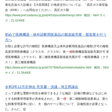
液化石油ガス設備士 【大臣関係】の免状交付については、「高圧ガス保安協
会（KHK）」へお問合せください。 高圧ガス製
https://www.pref.saitama.lg.jp/a0403/youshiki/menjo.html
種別：html
サイ
ズ：21.024KB
初めて医療機器・体外診断用医薬品の製造販売業・製造業を行う
方へ
分類と必要な許可の種類】 医療機器又は体外診断用医薬品の種類 許可の種類
高度管理医療機器（クラスⅢ、クラスⅣ） 第
一種
医療機器製造販売業許可 管
理医療機器（クラスⅡ） 第二種医療機器製造販売業許可 一般医療機器（クラ
スⅠ） 第三種医療機器
https://www.pref.saitama.lg.jp/a0707/kiki/hazimetenokatahe.html
種別：html
サイズ：51.564KB
令和3年12月定例会 意見書・決議 - 埼玉県議会
とって必要な運動や休息を確保できるような施設・設備の数値などをはじめ
とする飼養管理基準が具体化された。 第
一種
・第二種動物取扱業者は、新た
な飼養管理基準に従い、犬・猫のケージ等について、設備投資が必要となっ
た。さらに、従