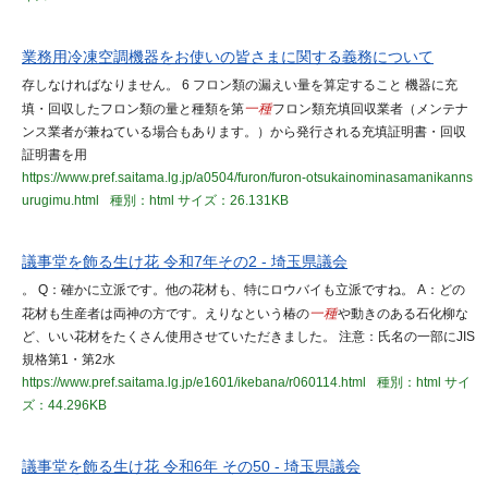
業務用冷凍空調機器をお使いの皆さまに関する義務について
存しなければなりません。 6 フロン類の漏えい量を算定すること 機器に充
填・回収したフロン類の量と種類を第
一種
フロン類充填回収業者（メンテナ
ンス業者が兼ねている場合もあります。）から発行される充填証明書・回収
証明書を用
https://www.pref.saitama.lg.jp/a0504/furon/furon-otsukainominasamanikanns
urugimu.html
種別：html
サイズ：26.131KB
議事堂を飾る生け花 令和7年その2 - 埼玉県議会
。 Q：確かに立派です。他の花材も、特にロウバイも立派ですね。 A：どの
花材も生産者は両神の方です。えりなという椿の
一種
や動きのある石化柳な
ど、いい花材をたくさん使用させていただきました。 注意：氏名の一部にJIS
規格第1・第2水
https://www.pref.saitama.lg.jp/e1601/ikebana/r060114.html
種別：html
サイ
ズ：44.296KB
議事堂を飾る生け花 令和6年 その50 - 埼玉県議会