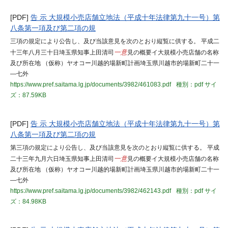
[PDF]
告 示 大規模小売店舗立地法（平成十年法律第九十一号）第
八条第一項及び第二項の規
三項の規定により公告し、及び当該意見を次のとおり縦覧に供する。 平成二
十三年八月三十日埼玉県知事上田清司
一意
見の概要イ大規模小売店舗の名称
及び所在地 （仮称）ヤオコー川越的場新町計画埼玉県川越市的場新町二十一
―七外
https://www.pref.saitama.lg.jp/documents/3982/461083.pdf
種別：pdf
サイ
ズ：87.59KB
[PDF]
告 示 大規模小売店舗立地法（平成十年法律第九十一号）第
八条第一項及び第二項の規
第三項の規定により公告し、及び当該意見を次のとおり縦覧に供する。 平成
二十三年九月六日埼玉県知事上田清司
一意
見の概要イ大規模小売店舗の名称
及び所在地 （仮称）ヤオコー川越的場新町計画埼玉県川越市的場新町二十一
―七外
https://www.pref.saitama.lg.jp/documents/3982/462143.pdf
種別：pdf
サイ
ズ：84.98KB