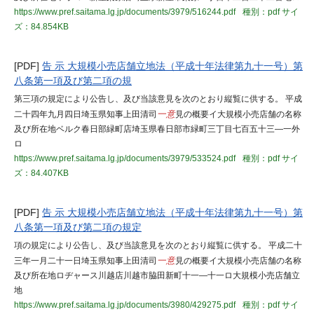
https://www.pref.saitama.lg.jp/documents/3979/516244.pdf
種別：pdf
サイ
ズ：84.854KB
[PDF]
告 示 大規模小売店舗立地法（平成十年法律第九十一号）第
八条第一項及び第二項の規
第三項の規定により公告し、及び当該意見を次のとおり縦覧に供する。 平成
二十四年九月四日埼玉県知事上田清司
一意
見の概要イ大規模小売店舗の名称
及び所在地ベルク春日部緑町店埼玉県春日部市緑町三丁目七百五十三―一外
ロ
https://www.pref.saitama.lg.jp/documents/3979/533524.pdf
種別：pdf
サイ
ズ：84.407KB
[PDF]
告 示 大規模小売店舗立地法（平成十年法律第九十一号）第
八条第一項及び第二項の規定
項の規定により公告し、及び当該意見を次のとおり縦覧に供する。 平成二十
三年一月二十一日埼玉県知事上田清司
一意
見の概要イ大規模小売店舗の名称
及び所在地ロヂャース川越店川越市脇田新町十一―十一ロ大規模小売店舗立
地
https://www.pref.saitama.lg.jp/documents/3980/429275.pdf
種別：pdf
サイ