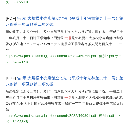
ズ：83.699KB
[PDF]
告 示 大規模小売店舗立地法（平成十年法律第九十一号）第
八条第一項及び第二項の規
項の規定により公告し、及び当該意見を次のとおり縦覧に供する。 平成二十
三年八月二十三日埼玉県知事上田清司
一意
見の概要イ大規模小売店舗の名称
及び所在地フェスティバルガーデン籠原埼玉県熊谷市拾六間七百六十三―一
外
https://www.pref.saitama.lg.jp/documents/3982/460299.pdf
種別：pdf
サイ
ズ：84.241KB
[PDF]
告 示 大規模小売店舗立地法（平成十年法律第九十一号）第
八条第一項及び第二項の規
項の規定により公告し、及び当該意見を次のとおり縦覧に供する。 平成二十
三年八月二十三日埼玉県知事上田清司
一意
見の概要イ大規模小売店舗の名称
及び所在地 ＳＰ共同ビル埼玉県所沢市緑町一丁目二番ロ大規模小売店舗立地
法
https://www.pref.saitama.lg.jp/documents/3982/460301.pdf
種別：pdf
サイ
ズ：84.628KB