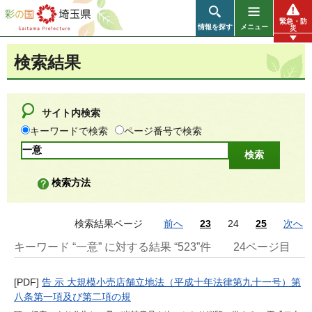
彩の国 埼玉県
緊急・防
情報を探す
メニュー
災
検索結果
サイト内検索
キーワードで検索
ページ番号で検索
検索方法
検索結果ページ
前へ
23
24
25
次へ
キーワード “一意” に対する結果 “523”件
24ページ目
[PDF]
告 示 大規模小売店舗立地法（平成十年法律第九十一号）第
八条第一項及び第二項の規