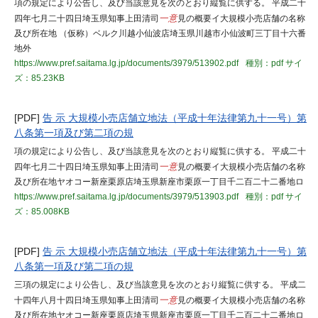
項の規定により公告し、及び当該意見を次のとおり縦覧に供する。 平成二十
四年七月二十四日埼玉県知事上田清司
一意
見の概要イ大規模小売店舗の名称
及び所在地 （仮称）ベルク川越小仙波店埼玉県川越市小仙波町三丁目十六番
地外
https://www.pref.saitama.lg.jp/documents/3979/513902.pdf
種別：pdf
サイ
ズ：85.23KB
[PDF]
告 示 大規模小売店舗立地法（平成十年法律第九十一号）第
八条第一項及び第二項の規
項の規定により公告し、及び当該意見を次のとおり縦覧に供する。 平成二十
四年七月二十四日埼玉県知事上田清司
一意
見の概要イ大規模小売店舗の名称
及び所在地ヤオコー新座栗原店埼玉県新座市栗原一丁目千二百二十二番地ロ
https://www.pref.saitama.lg.jp/documents/3979/513903.pdf
種別：pdf
サイ
ズ：85.008KB
[PDF]
告 示 大規模小売店舗立地法（平成十年法律第九十一号）第
八条第一項及び第二項の規
三項の規定により公告し、及び当該意見を次のとおり縦覧に供する。 平成二
十四年八月十四日埼玉県知事上田清司
一意
見の概要イ大規模小売店舗の名称
及び所在地ヤオコー新座栗原店埼玉県新座市栗原一丁目千二百二十二番地ロ