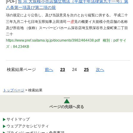
[PDF]
告 示 大規模小売店舗立地法（平成十年法律第九十一号）第
八条第一項及び第二項の規
項の規定により公告し、及び当該意見を次のとおり縦覧に供する。 平成二十
三年九月二十七日埼玉県知事上田清司
一意
見の概要イ大規模小売店舗の名称
及び所在地 （仮称）スーパービバホーム深谷店埼玉県深谷市上柴町東二丁目
二十
https://www.pref.saitama.lg.jp/documents/3982/464438.pdf
種別：pdf
サイ
ズ：84.234KB
検索結果ページ
前へ
23
24
25
次へ
トップページ
> 検索結果
ページの先頭へ戻る
サイトマップ
ウェブアクセシビリティ
プライバシーポリシー・免責事項