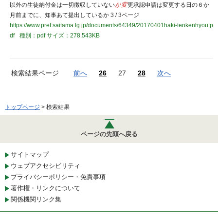
以外の生徒納付金は一切徴収していない
か変
更承認申請は変更する日の６か
月前までに、知事あて提出しているか 3 / 3ページ
https://www.pref.saitama.lg.jp/documents/64349/20170401haki-tenkenhyou.p
df
種別：pdf
サイズ：278.543KB
検索結果ページ
前へ
26
27
28
次へ
トップページ
> 検索結果
ページの先頭へ戻る
サイトマップ
ウェブアクセシビリティ
プライバシーポリシー・免責事項
著作権・リンクについて
関係機関リンク集