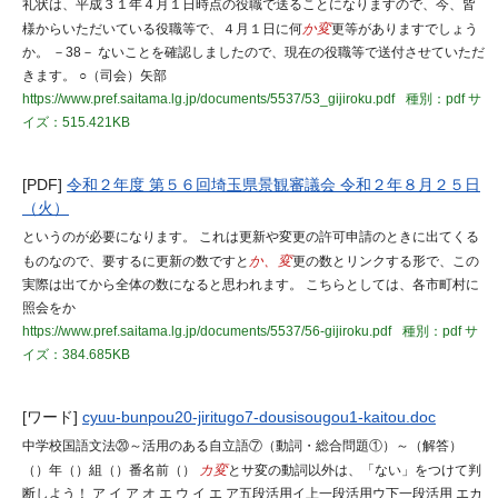
礼状は、平成３１年４月１日時点の役職で送ることになりますので、今、皆
様からいただいている役職等で、４月１日に何
か変
更等がありますでしょう
か。 －38－ ないことを確認しましたので、現在の役職等で送付させていただ
きます。 ○（司会）矢部
https://www.pref.saitama.lg.jp/documents/5537/53_gijiroku.pdf
種別：pdf
サ
イズ：515.421KB
[PDF]
令和２年度 第５６回埼玉県景観審議会 令和２年８月２５日
（火）
というのが必要になります。 これは更新や変更の許可申請のときに出てくる
ものなので、要するに更新の数ですと
か、変
更の数とリンクする形で、この
実際は出てから全体の数になると思われます。 こちらとしては、各市町村に
照会をか
https://www.pref.saitama.lg.jp/documents/5537/56-gijiroku.pdf
種別：pdf
サ
イズ：384.685KB
[ワード]
cyuu-bunpou20-jiritugo7-dousisougou1-kaitou.doc
中学校国語文法⑳～活用のある自立語⑦（動詞・総合問題①）～（解答）
（）年（）組（）番名前（）
カ変
とサ変の動詞以外は、「ない」をつけて判
断しよう！ ア イ ア オ エ ウ イ エ ア五段活用イ上一段活用ウ下一段活用 エカ