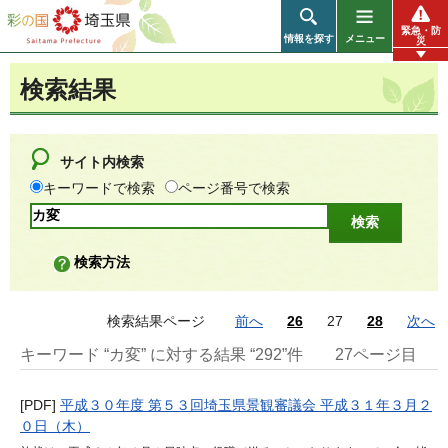
彩の国 埼玉県
緊急・防
情報を探す
メニュー
災
検索結果
サイト内検索
キーワードで検索
ページ番号で検索
検索方法
検索結果ページ
前へ
26
27
28
次へ
キーワード “カ変” に対する結果 “292”件
27ページ目
[PDF]
平成３０年度 第５３回埼玉県景観審議会 平成３１年３月２
０日（木）