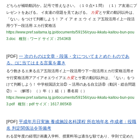
どちらが補助動詞か。記号で答えなさい。（１０点×１問） （１）ア友達にプ
レゼントをあげる。 イ友達の宿題を見てあげる。
カ変
とサ変の動詞以外は、
「ない」をつけて判断しよう！ ア イ ア オ エ ウ イ エ ア五段活用イ上一段活
用ウ下一段活用 エカ行変格活
https://www.pref.saitama.lg.jp/documents/59156/cyuu-ikkatu-kaitou-bun-pou
3.doc
種別：ワード
サイズ：2543KB
[PDF]
一 次のものは文章・段落・文についてまとめたものであ
る。□に当てはまる言葉を書き
るウ飽きるエ来る点ア五段活用イ上一段活用ウ下一段活用エカ行変格活用オ
サ行変格活用アアイアオエウイアエ
カ変
とサ変の動詞以外は、「ない」をつ
けて判断しよう！ 中学校国語文法㉑ ～活用のある自立語⑧（動詞・総合問題
②）～ （解答） （ ）年（ ）組（ ）番名前（ ）
https://www.pref.saitama.lg.jp/documents/59156/cyuu-ikkatu-kaitou-bun-pou
3.pdf
種別：pdf
サイズ：1617.865KB
[PDF]
平成年月日実施 養成施設名科課程 所在地年名 作成者：役職
名 判定関係法令等備考
れる翌年度の経理計画書入学料、授業料等は適当な額であり、学則で定めた