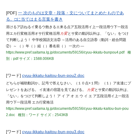
[PDF]
一 次のものは文章・段落・文についてまとめたものであ
る。□に当てはまる言葉を書き
溶けるア訪ねるイ乗るウ飽きるエ来る点ア五段活用イ上一段活用ウ下一段活
用エカ行変格活用オサ行変格活用
カ変
とサ変の動詞以外は、「ない」をつけ
て判断しよう！ 中学校国語文法㉑ ～活用のある自立語⑧（動詞・総合問題
②）～ （ ）年（ ）組（ ）番名前（ ） 一次の ―
https://www.pref.saitama.lg.jp/documents/59156/cyuu-ikkatu-bunpou4.pdf
種
別：pdf
サイズ：1588.006KB
[ワード]
cyuu-ikkatu-kaitou-bun-pou2.doc
どちらが補助動詞か。記号で答えなさい。（１０点×１問） （１）ア友達にプ
レゼントをあげる。 イ友達の宿題を見てあげる。
カ変
とサ変の動詞以外は、
「ない」をつけて判断しよう！ ア イ ア オ エ ウ イ エ ア五段活用イ上一段活
用ウ下一段活用 エカ行変格活
https://www.pref.saitama.lg.jp/documents/59156/cyuu-ikkatu-kaitou-bun-pou
2.doc
種別：ワード
サイズ：2543KB
[ワード]
cyuu-ikkatu-kaitou-bun-pou3.doc