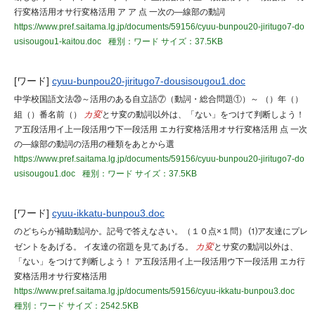
行変格活用オサ行変格活用 ア ア 点 一次の―線部の動詞
https://www.pref.saitama.lg.jp/documents/59156/cyuu-bunpou20-jiritugo7-do
usisougou1-kaitou.doc
種別：ワード
サイズ：37.5KB
[ワード]
cyuu-bunpou20-jiritugo7-dousisougou1.doc
中学校国語文法⑳～活用のある自立語⑦（動詞・総合問題①）～ （）年（）
組（）番名前（）
カ変
とサ変の動詞以外は、「ない」をつけて判断しよう！
ア五段活用イ上一段活用ウ下一段活用 エカ行変格活用オサ行変格活用 点 一次
の―線部の動詞の活用の種類をあとから選
https://www.pref.saitama.lg.jp/documents/59156/cyuu-bunpou20-jiritugo7-do
usisougou1.doc
種別：ワード
サイズ：37.5KB
[ワード]
cyuu-ikkatu-bunpou3.doc
のどちらが補助動詞か。記号で答えなさい。（１０点×１問） ⑴ア友達にプレ
ゼントをあげる。 イ友達の宿題を見てあげる。
カ変
とサ変の動詞以外は、
「ない」をつけて判断しよう！ ア五段活用イ上一段活用ウ下一段活用 エカ行
変格活用オサ行変格活用
https://www.pref.saitama.lg.jp/documents/59156/cyuu-ikkatu-bunpou3.doc
種別：ワード
サイズ：2542.5KB