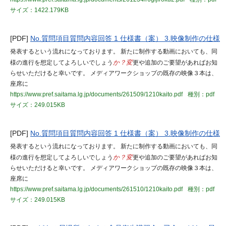
サイズ：1422.179KB
[PDF]
No.質問項目質問内容回答 1 仕様書（案） 3.映像制作の仕様
発表するという流れになっております。 新たに制作する動画においても、同
様の進行を想定してよろしいでしょう
か？変
更や追加のご要望があればお知
らせいただけると幸いです。 メディアワークショップの既存の映像３本は、
座席に
https://www.pref.saitama.lg.jp/documents/261509/1210kaito.pdf
種別：pdf
サイズ：249.015KB
[PDF]
No.質問項目質問内容回答 1 仕様書（案） 3.映像制作の仕様
発表するという流れになっております。 新たに制作する動画においても、同
様の進行を想定してよろしいでしょう
か？変
更や追加のご要望があればお知
らせいただけると幸いです。 メディアワークショップの既存の映像３本は、
座席に
https://www.pref.saitama.lg.jp/documents/261510/1210kaito.pdf
種別：pdf
サイズ：249.015KB