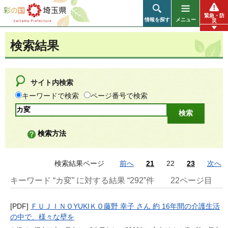
彩の国 埼玉県
緊急・防
情報を探す
メニュー
災
検索結果
サイト内検索
キーワードで検索
ページ番号で検索
検索方法
検索結果ページ
前へ
21
22
23
次へ
キーワード “カ変” に対する結果 “292”件
22ページ目
[PDF]
ＦＵＪＩＮＯYUKIＫＯ藤野 幸子 さん 約 16年間の介護生活
の中で、様々な壁を