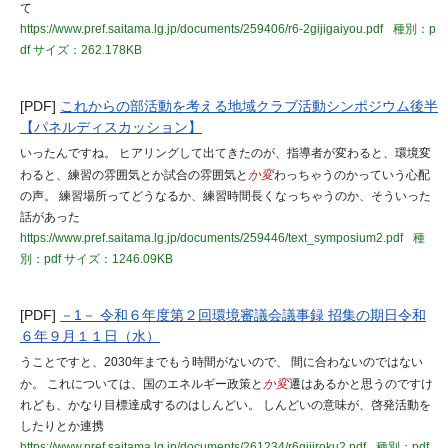
て
https://www.pref.saitama.lg.jp/documents/259406/r6-2gijigaiyou.pdf
種別：p
df
サイズ：262.178KB
[PDF]
これからの部活動を考える地域クラブ活動シンポジウム後半
【パネルディスカッション】
いったんですね。 ヒアリングして出てきたのが、指導者が変わると、環境変
わると、練習の雰囲気とか試合の雰囲気と
か変
わっちゃうのかっていう心配
の声。 練習場所ってどうなるか、練習時間長くなっちゃうのか、そういった
話があった
https://www.pref.saitama.lg.jp/documents/259446/text_symposium2.pdf
種
別：pdf
サイズ：1246.09KB
[PDF]
－1－ 令和６年度第２回環境審議会議事録 招集の期日令和
６年９月１１日（水）
うことですと、2030年までもう時間がないので、 間に合わないのではない
か。 これについては、国のエネルギー政策と
か変
遷はあるかと思うのですけ
れども、かなり目標達成するのはしんどい。 しんどいの意味が、啓発活動を
したりとか連携
https://www.pref.saitama.lg.jp/documents/261234/r6gijiroku2.pdf
種別：pdf