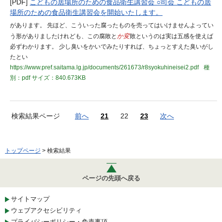
[PDF]
こどもの居場所のための食品衛生講習会 ○司会 こどもの居
場所のための食品衛生講習会を開始いたします。
があります。 先ほど、こういった腐ったものを売ってはいけませんよってい
う形がありましたけれども、この腐敗と
か変
敗というのは実は五感を使えば
必ずわかります。 少し臭いをかいでみたりすれば、ちょっとすえた臭いがし
たとい
https://www.pref.saitama.lg.jp/documents/261673/r8syokuhineisei2.pdf
種
別：pdf
サイズ：840.673KB
検索結果ページ
前へ
21
22
23
次へ
トップページ
> 検索結果
ページの先頭へ戻る
サイトマップ
ウェブアクセシビリティ
プライバシーポリシー・免責事項