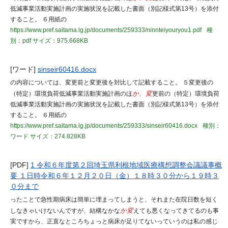
低減事業活動実施計画の実施状況を記載した書面（別記様式第13号）を添付
すること。 ６用紙の
https://www.pref.saitama.lg.jp/documents/259333/ninnteiyouryou1.pdf
種
別：pdf
サイズ：975.668KB
[ワード]
sinseir60416.docx
の内容については、変更前と変更後を対比して記載すること。 ５変更後の
（特定）環境負荷低減事業活動実施計画のほ
か、変
更前の（特定）環境負荷
低減事業活動実施計画の実施状況を記載した書面（別記様式第13号）を添付
すること。 ６用紙の
https://www.pref.saitama.lg.jp/documents/259333/sinseir60416.docx
種別：
ワード
サイズ：274.828KB
[PDF]
1 令和６年度第２回埼玉県利根地域医療構想調整会議議事概
要 １日時令和６年１２月２０日（金）１８時３０分から１９時３
０分まで
ったことで急性期病床は簡単に埋まってしまうと、それまた在院日数を短く
しなきゃいけないんですが、結構なかな
か変
えても悪くなってきてるのも事
実ですから、正直なところちょっと病床が足りてないっていうのは私の感じ