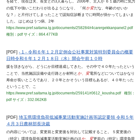
を経て、現在は夫、長女との3人暮らし。 2006年、主人が ６１歳の時に気力
の低下や強いこだわりが出るようになり、 「何
か変
だな、年齢のせいか
な？」と片付けてしまったことで認知症診断までに時間が掛かってしまいま
した。 はじめはうつ病、2年
https://www.pref.saitama.lg.jp/documents/258284/r4carergekkanpanel2.pdf
種別：pdf
サイズ：864.477KB
[PDF]
- 1 - 令和６年１２月定例会公社事業対策特別委員会の概要
日時令和６年１２月１８日（水）開会午前１０時
援を頂きながら、どうにか目標達成してきた。 その中で４０年たったという
ことで、当然施設設備や走行路とか材料と
か、変
電所などについてはかなり
寿命が長いところであり、２０年とかそういう目標もあるが、４０年たった
ということで、こ
https://www.pref.saitama.lg.jp/documents/259141/r0612_kousha.pdf
種別：
pdf
サイズ：332.062KB
[PDF]
埼玉県環境負荷低減事業活動実施計画等認定要領 令和５年
４月３日農林部長決裁
の内容については、変更前と変更後を対比して記載すること。 ５変更後の
（特定）環境負荷低減事業活動実施計画のほ
か、変
更前の（特定）環境負荷