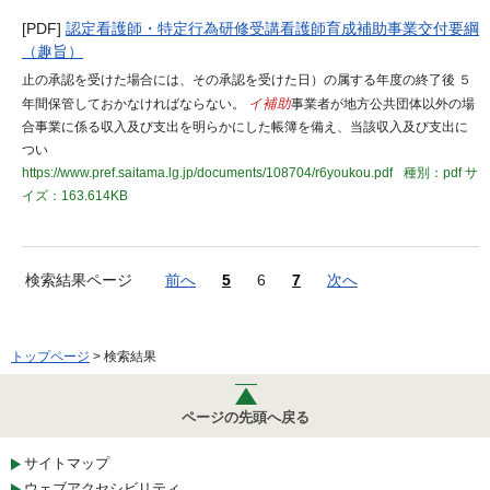
[PDF]
認定看護師・特定行為研修受講看護師育成補助事業交付要綱
（趣旨）
止の承認を受けた場合には、その承認を受けた日）の属する年度の終了後 ５
年間保管しておかなければならない。
イ補助
事業者が地方公共団体以外の場
合事業に係る収入及び支出を明らかにした帳簿を備え、当該収入及び支出に
つい
https://www.pref.saitama.lg.jp/documents/108704/r6youkou.pdf
種別：pdf
サ
イズ：163.614KB
検索結果ページ
前へ
5
6
7
次へ
トップページ
> 検索結果
ページの先頭へ戻る
サイトマップ
ウェブアクセシビリティ