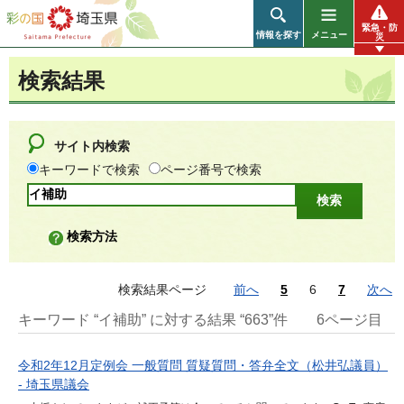
彩の国 埼玉県
緊急・防
情報を探す
メニュー
災
検索結果
サイト内検索
キーワードで検索
ページ番号で検索
検索方法
検索結果ページ
前へ
5
6
7
次へ
キーワード “イ補助” に対する結果 “663”件
6ページ目
令和2年12月定例会 一般質問 質疑質問・答弁全文（松井弘議員）
- 埼玉県議会