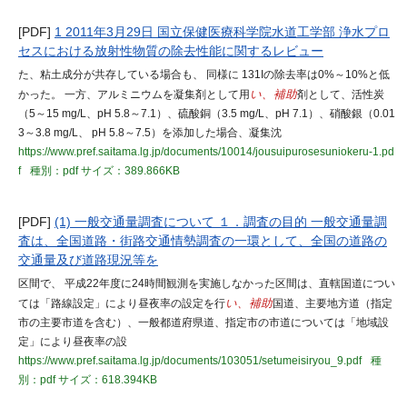
[PDF]
1 2011年3月29日 国立保健医療科学院水道工学部 浄水プロ
セスにおける放射性物質の除去性能に関するレビュー
た、粘土成分が共存している場合も、 同様に 131Iの除去率は0%～10%と低
かった。 一方、アルミニウムを凝集剤として用
い、補助
剤として、活性炭
（5～15 mg/L、pH 5.8～7.1）、硫酸銅（3.5 mg/L、pH 7.1）、硝酸銀（0.01
3～3.8 mg/L、 pH 5.8～7.5）を添加した場合、凝集沈
https://www.pref.saitama.lg.jp/documents/10014/jousuipurosesuniokeru-1.pd
f
種別：pdf
サイズ：389.866KB
[PDF]
(1) 一般交通量調査について １．調査の目的 一般交通量調
査は、全国道路・街路交通情勢調査の一環として、全国の道路の
交通量及び道路現況等を
区間で、 平成22年度に24時間観測を実施しなかった区間は、直轄国道につい
ては「路線設定」により昼夜率の設定を行
い、補助
国道、主要地方道（指定
市の主要市道を含む）、一般都道府県道、指定市の市道については「地域設
定」により昼夜率の設
https://www.pref.saitama.lg.jp/documents/103051/setumeisiryou_9.pdf
種
別：pdf
サイズ：618.394KB