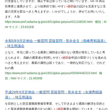
の支援をしていますが、補正予算は余っていると聞いています。Go To 商店
街事業と連携させて、より効果的で使いやす
い補助
金の設計を見直すなど支
援の充実を図るべきと考えますが、いかがでしょうか、併せてお伺いいたし
ます。 A 加
https://www.pref.saitama.lg.jp/e1601/gikai-gaiyou/r0212/d030.html
種別：ht
ml
サイズ：23.631KB
令和5年9月定例会 一般質問 質疑質問・答弁全文（長峰秀和議員）
- 埼玉県議会
となり、本当に困っている農家に補助金が届かない状態が発生していると考
えられます。 高齢の農業者が利用しやす
い補助
金申請の環境づくりを進める
べきと考えますが、農家の属性は様々であり、一律的な対応でなく、それぞ
れの農
https://www.pref.saitama.lg.jp/e1601/gikai-gaiyou/r0509/4/d0310.html
種
別：html
サイズ：21.942KB
平成29年9月定例会 一般質問 質疑質問・答弁全文（永瀬秀樹議
員） - 埼玉県議会
を目的とした防災避難路整備等事業、そして行き止まり通路の解消を目的と
した緊急避難路整備事業の3つの新し
い補助
事業を開始しています。これらの