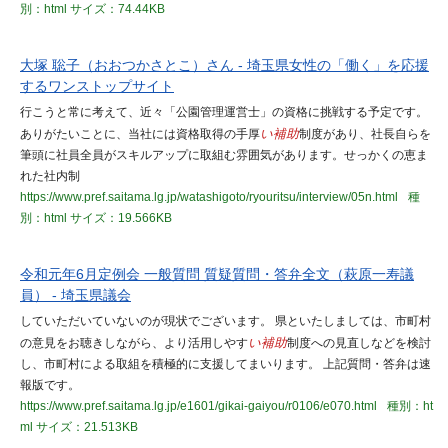
別：html
サイズ：74.44KB
大塚 聡子（おおつかさとこ）さん - 埼玉県女性の「働く」を応援
するワンストップサイト
行こうと常に考えて、近々「公園管理運営士」の資格に挑戦する予定です。
ありがたいことに、当社には資格取得の手厚
い補助
制度があり、社長自らを
筆頭に社員全員がスキルアップに取組む雰囲気があります。せっかくの恵ま
れた社内制
https://www.pref.saitama.lg.jp/watashigoto/ryouritsu/interview/05n.html
種
別：html
サイズ：19.566KB
令和元年6月定例会 一般質問 質疑質問・答弁全文（萩原一寿議
員） - 埼玉県議会
していただいていないのが現状でございます。 県といたしましては、市町村
の意見をお聴きしながら、より活用しやす
い補助
制度への見直しなどを検討
し、市町村による取組を積極的に支援してまいります。 上記質問・答弁は速
報版です。
https://www.pref.saitama.lg.jp/e1601/gikai-gaiyou/r0106/e070.html
種別：ht
ml
サイズ：21.513KB