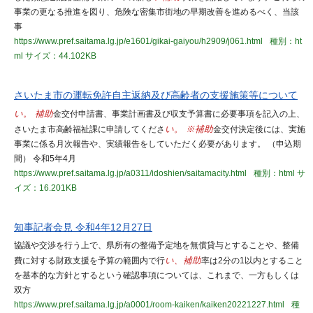
事業の更なる推進を図り、危険な密集市街地の早期改善を進めるべく、当該
事
https://www.pref.saitama.lg.jp/e1601/gikai-gaiyou/h2909/j061.html
種別：ht
ml
サイズ：44.102KB
さいたま市の運転免許自主返納及び高齢者の支援施策等について
い。 補助
金交付申請書、事業計画書及び収支予算書に必要事項を記入の上、
さいたま市高齢福祉課に申請してくださ
い。 ※補助
金交付決定後には、実施
事業に係る月次報告や、実績報告をしていただく必要があります。 （申込期
間） 令和5年4月
https://www.pref.saitama.lg.jp/a0311/idoshien/saitamacity.html
種別：html
サ
イズ：16.201KB
知事記者会見 令和4年12月27日
協議や交渉を行う上で、県所有の整備予定地を無償貸与とすることや、整備
費に対する財政支援を予算の範囲内で行
い、補助
率は2分の1以内とすること
を基本的な方針とするという確認事項については、これまで、一方もしくは
双方
https://www.pref.saitama.lg.jp/a0001/room-kaiken/kaiken20221227.html
種