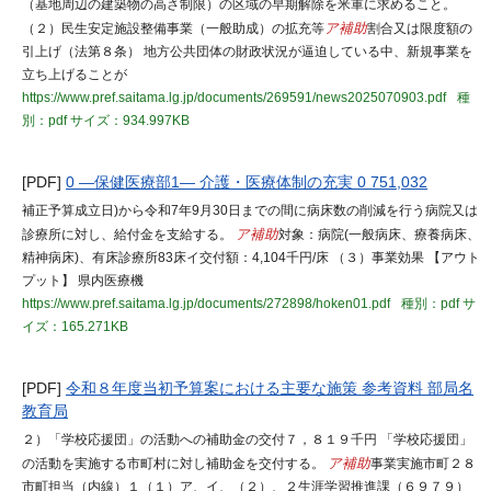
（基地周辺の建築物の高さ制限）の区域の早期解除を米軍に求めること。
（２）民生安定施設整備事業（一般助成）の拡充等
ア補助
割合又は限度額の
引上げ（法第８条） 地方公共団体の財政状況が逼迫している中、新規事業を
立ち上げることが
https://www.pref.saitama.lg.jp/documents/269591/news2025070903.pdf
種
別：pdf
サイズ：934.997KB
[PDF]
0 ―保健医療部1― 介護・医療体制の充実 0 751,032
補正予算成立日)から令和7年9月30日までの間に病床数の削減を行う病院又は
診療所に対し、給付金を支給する。
ア補助
対象：病院(一般病床、療養病床、
精神病床)、有床診療所83床イ交付額：4,104千円/床 （３）事業効果 【アウト
プット】 県内医療機
https://www.pref.saitama.lg.jp/documents/272898/hoken01.pdf
種別：pdf
サ
イズ：165.271KB
[PDF]
令和８年度当初予算案における主要な施策 参考資料 部局名
教育局
２）「学校応援団」の活動への補助金の交付７，８１９千円 「学校応援団」
の活動を実施する市町村に対し補助金を交付する。
ア補助
事業実施市町２８
市町担当（内線）１（１）ア、イ、（２）、２生涯学習推進課（６９７９）