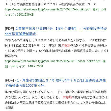
１（１）ウ義務教育指導課（６７７９） ○運営委員会の設置 ○コーデ
https://www.pref.saitama.lg.jp/documents/274057/15kyouiku.pdf
種別：pdf
サイズ：1201.536KB
[PDF]
２事業主体及び負担区分 【厚生労働省】 ・医療施設等持続
化支援事業費補助金
の導入等の取組を行う医療機関に対して必要経費を支援する。 ア医療機関に
対する補助1,319,331千円 （２）事業計画
ア補助
率4/5 イ補助金額1施設当た
り80,000千円を上限とするウ補助対象業務効率化・職場環境改善に資するICT
機器等の
https://www.pref.saitama.lg.jp/documents/274057/r8_6hosei_hoken.pdf
種
別：pdf
サイズ：140.752KB
[PDF]
- 1 - 厚生省発医第1 3 7号 昭和54年７月27日 最終改正厚生
労働省発医政1007第４号
率的な運営を図らなければならない。 （８）補助金と事業に係る証拠書類等
の管理については、次によるものとする。
ア補助
事業者が地方公共団体の場
合補助金と事業に係る予算及び決算との関係を明らかにした第１号様式によ
る調書