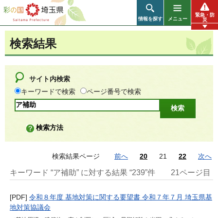
彩の国 埼玉県
緊急・防
情報を探す
メニュー
災
検索結果
サイト内検索
キーワードで検索
ページ番号で検索
検索方法
検索結果ページ
前へ
20
21
22
次へ
キーワード “ア補助” に対する結果 “239”件
21ページ目
[PDF]
令和８年度 基地対策に関する要望書 令和７年７月 埼玉県基
地対策協議会