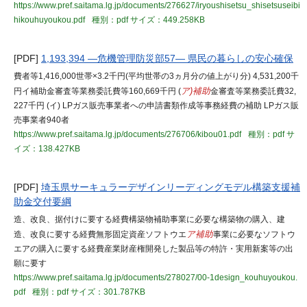
https://www.pref.saitama.lg.jp/documents/276627/iryoushisetsu_shisetsuseibi
hikouhuyoukou.pdf
種別：pdf
サイズ：449.258KB
[PDF]
1,193,394 ―危機管理防災部57― 県民の暮らしの安心確保
費者等1,416,000世帯×3.2千円(平均世帯の3ヵ月分の値上がり分) 4,531,200千
円イ補助金審査等業務委託費等160,669千円 (
ア)補助
金審査等業務委託費32,
227千円 (イ) LPガス販売事業者への申請書類作成等事務経費の補助 LPガス販
売事業者940者
https://www.pref.saitama.lg.jp/documents/276706/kibou01.pdf
種別：pdf
サ
イズ：138.427KB
[PDF]
埼玉県サーキュラーデザインリーディングモデル構築支援補
助金交付要綱
造、改良、据付けに要する経費構築物補助事業に必要な構築物の購入、建
造、改良に要する経費無形固定資産ソフトウエ
ア補助
事業に必要なソフトウ
エアの購入に要する経費産業財産権開発した製品等の特許・実用新案等の出
願に要す
https://www.pref.saitama.lg.jp/documents/278027/00-1design_kouhuyoukou.
pdf
種別：pdf
サイズ：301.787KB