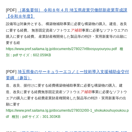
[PDF]
［募集要領］ 令和８年４月 埼玉県産業労働部新産業育成課
【令和８年度】
設備等は対象外とする。 構築物補助事業に必要な構築物の購入、建造、改良
に要する経費。 無形固定資産ソフトウエ
ア補助
事業に必要なソフトウエアの
購入に要する経費。 産業財産権開発した製品等の特許・実用新案等の出願に
要する経
https://www.pref.saitama.lg.jp/documents/278027/r8bosyuyouryou.pdf
種
別：pdf
サイズ：602.059KB
[PDF]
埼玉県食のサーキュラーエコノミー技術導入支援補助金交付
要綱 （趣旨）
造、改良、据付けに要する経費構築物補助事業に必要な構築物の購入、建
造、改良に要する経費無形固定資産ソフトウエ
ア補助
事業に必要なソフトウ
エアの購入に要する経費産業財産権開発した製品等の特許・実用新案等の出
願に要す
https://www.pref.saitama.lg.jp/documents/278032/00-1_shokukouhuyoukou.p
df
種別：pdf
サイズ：301.303KB