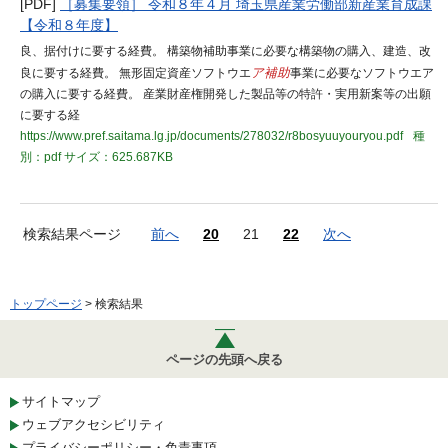
[PDF]
［募集要領］ 令和８年４月 埼玉県産業労働部新産業育成課
【令和８年度】
良、据付けに要する経費。 構築物補助事業に必要な構築物の購入、建造、改
良に要する経費。 無形固定資産ソフトウエ
ア補助
事業に必要なソフトウエア
の購入に要する経費。 産業財産権開発した製品等の特許・実用新案等の出願
に要する経
https://www.pref.saitama.lg.jp/documents/278032/r8bosyuuyouryou.pdf
種
別：pdf
サイズ：625.687KB
検索結果ページ
前へ
20
21
22
次へ
トップページ
> 検索結果
ページの先頭へ戻る
サイトマップ
ウェブアクセシビリティ
プライバシーポリシー・免責事項